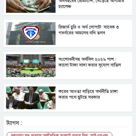
অর্থবছরের রেমিট্যান্স, বেড়েছে আগামীর
চ্যালেঞ্চ
রিজার্ভ চুরি ও অর্থ লোপাট: সাবেক ৩
গভর্নরের আমলের নথি তলব
সংশোধনীসহ অর্থবিল ২০২৬ পাশ :
কালো টাকা সাদা করার সুযোগ বাতিল
করের আওতা বাড়িয়ে অর্থনীতি চাঙ্গা
করার পথে ছুটছে সরকার
ট্যাগস :
মধ্যপ্রাচ্য যুদ্ধ জড়ালে অর্থনৈতিক সংকটে পড়বে বিশ্ব: আইএমএফ