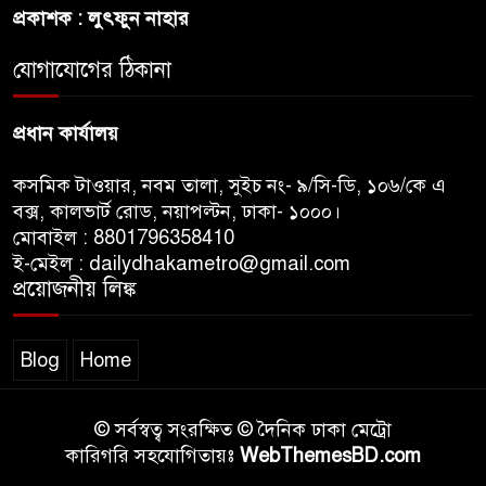
রাষ্ট্রপতি নির্বাচনে ১১ দলীয় ঐক্যের
প্রকাশক : লুৎফুন নাহার
প্রার্থী অলি আহমদ
যোগাযোগের ঠিকানা
প্রধান কার্যালয়
কসমিক টাওয়ার, নবম তালা, সুইচ নং- ৯/সি-ডি, ১০৬/কে এ
বক্স, কালভার্ট রোড, নয়াপল্টন, ঢাকা- ১০০০।
মোবাইল : 8801796358410
ই-মেইল : dailydhakametro@gmail.com
প্রয়োজনীয় লিঙ্ক
Blog
Home
© সর্বস্বত্ব সংরক্ষিত © দৈনিক ঢাকা মেট্রো
কারিগরি সহযোগিতায়ঃ
WebThemesBD.com