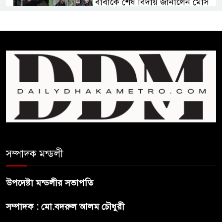
বাবাকে শেষ বিদায় জানালেন মেসি
সৌদি আরবের কারখানায় আগুনে
পুড়ে নওগাঁরই ১০ জনের মৃত্যু
রাষ্ট্রপতি নির্বাচন ও বৈশ্বিক চ্যালেঞ্জ
মোকাবেলা
প্রেসিডেন্ট নির্বাচনে মির্জা ফখরুলকে
বেঁচে নিলো বিএনপি
সম্পাদক মন্ডলী
“বাংলাদেশি পাসপোর্ট বলে ওরা
উপদেষ্টা মন্ডলীর সভাপতি
আমাদের হোটলে নেয়নি’
সম্পাদক : মো.বদরুল আলম চৌধুরী