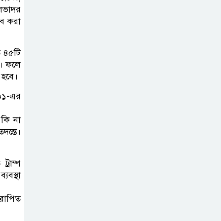
গ্যাসের দাম বাড়লো
ালভাদর
াব করা
৭০ টাকা, সন্ধ্যা
থেকে কার্যকর
ত ৪৫টি
রাজধানীর
ে। ফলে
 হবে।
উত্তরখানে
পরিচ্ছন্নতাকর্মী-
৩০১-এর
এলাকাবাসীর মধ্যে সংঘর্ষ, প্রশাসক ও
স্থানীয় এমপির’র ওপর হামলার
 কি না
তদন্তে।
অভিযোগ
ভারতের
্রাম্প
রাজনীতিতে আবারো
যবস্থা
উত্তাপ, এবারের ইস্যু
আরোপিত
ই-২০ পেট্রোল