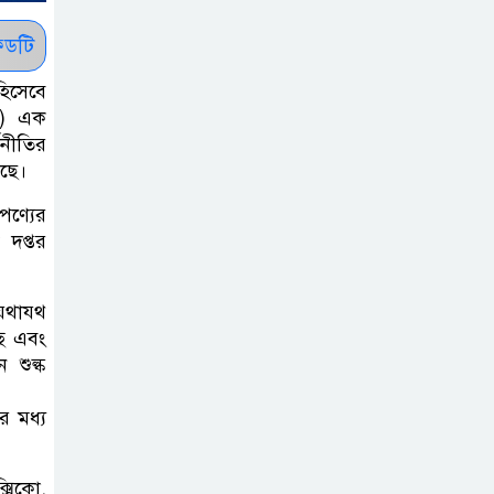
দিবস ৫ আগস্ট
ডটি
শেখ হাসিনার বক্তব্য
হিসেবে
প্রচার করলেই
ুন) এক
থনীতির
ব্যবস্থা নিবে সরকার
েছে।
: প্রধানমন্ত্রীর উপদেষ্টা
 পণ্যের
বাংলাদেশে
 দপ্তর
বিনিয়োগ ও দক্ষ
শ্রমিক নিতে আগ্রহী
 যথাযথ
সৌদি আরব
ছে এবং
 শুল্ক
ব্রাজিলের
র মধ্য
ফুটবলারকে গুলি
করে হত্যা
সিকো,