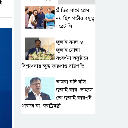
র
প্রীতির সাথে প্রেম
নয় ছিল গভীর বন্ধুত্ব
: ব্রেট লি
জুলাই সনদ ও
জুলাই যোদ্ধা
সংবর্ধনা অনুষ্ঠানে
বিশৃঙ্খলায় ক্ষুদ্ধ ভারপ্রাপ্ত রাষ্ট্রপতি
আমরা যদি বলি
জুলাই কার, তাহলে
তো জুলাই কারওই
থাকবে না: স্বরাষ্ট্রমন্ত্রী
ফ্যাসিবাদ মুক্ত