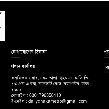
যোগাযোগের ঠিকানা
প্
প্রধান কার্যালয়
B
কসমিক টাওয়ার, নবম তালা, সুইচ নং- ৯/সি-ডি,
১০৬/কে এ বক্স, কালভার্ট রোড, নয়াপল্টন, ঢাকা-
১০০০।
মোবাইল : 8801796358410
ই-মেইল : dailydhakametro@gmail.com