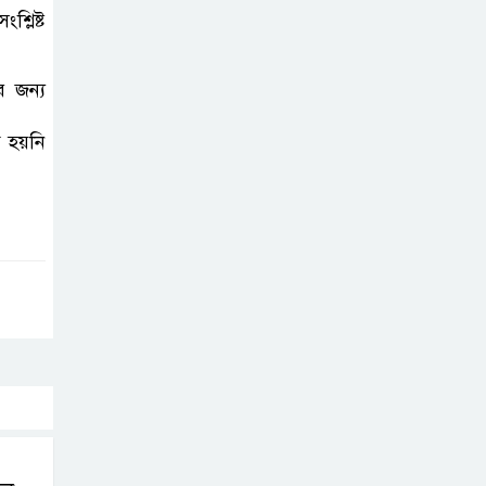
শ্লিষ্ট
র জন্য
ত হয়নি