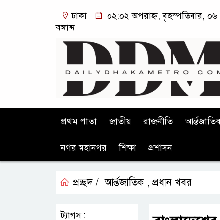
ঢাকা
০২:০২ অপরাহ্ন, বৃহস্পতিবার, ০৬
বঙ্গাব্দ
প্রথম পাতা
জাতীয়
রাজনীতি
আর্ন্তজাতি
নগর মহানগর
শিক্ষা
প্রশাসন
প্রচ্ছদ /
আর্ন্তজাতিক
প্রধান খবর
,
ট্যাগস :