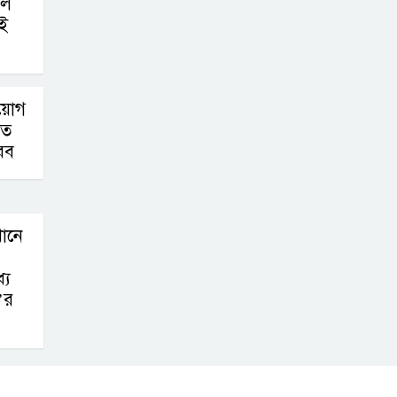
লে
ই
িয়োগ
তে
রব
খানে
যে
’র