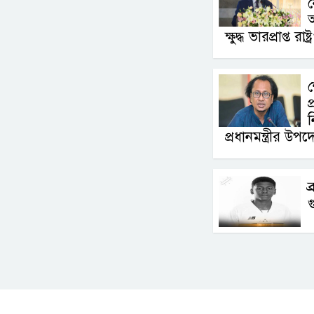
য
অ
ক্ষুদ্ধ ভারপ্রাপ্ত রাষ্
শ
প
ন
প্রধানমন্ত্রীর উপদেষ
ব
গ