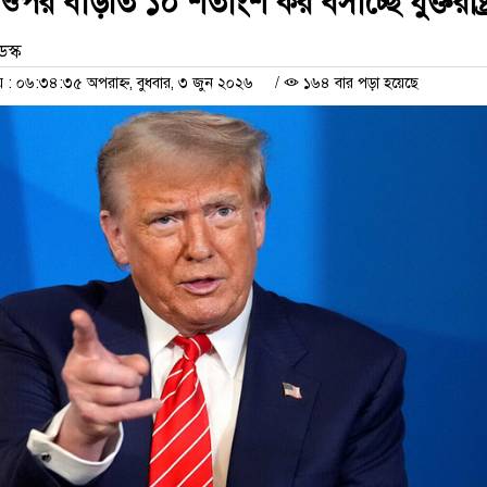
পর বাড়তি ১০ শতাংশ কর বসাচ্ছে যুক্তরাষ্ট্
েস্ক
 ০৬:৩৪:৩৫ অপরাহ্ন, বুধবার, ৩ জুন ২০২৬
/
১৬৪ বার পড়া হয়েছে