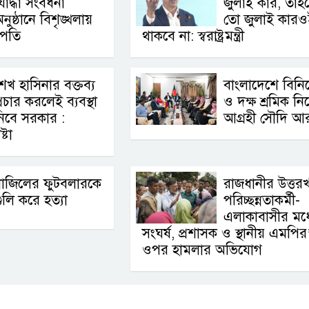
োদ্ধা সংবর্ধনা
জুলাই কার, তাহ
নুষ্ঠানে বিশৃঙ্খলায়
তো জুলাই কারও
ট্রপতি
থাকবে না: স্বরাষ্ট্রমন্ত্রী
েখ হাসিনার বক্তব্য
বাংলাদেশে বিন
্রচার করলেই ব্যবস্থা
ও দক্ষ শ্রমিক নি
িবে সরকার :
আগ্রহী সৌদি আ
্টা
্রাজিলের ফুটবলারকে
রাজধানীর উত্তর
ুলি করে হত্যা
পরিচ্ছন্নতাকর্মী-
এলাকাবাসীর মধ্
সংঘর্ষ, প্রশাসক ও স্থানীয় এমপির
ওপর হামলার অভিযোগ