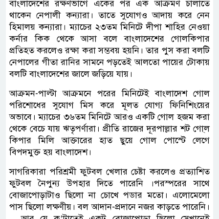
বাংলাদেশের রক্ষণভাগে একের পর এক আক্রমণ চালাতে
থাকেন নেপালী কন্যারা। তাতে সুযোগও আদায় করে নেন
হিমালয় কন্যারা। ম্যাচের ২৩তম মিনিটে দীপা শাহির নেওয়া
কর্নার কিক থেকে আসা বলে বাংলাদেশের গোলকিপার
প্রতিহত করলেও রক্ষা করা সম্ভবয় হয়নি। তার পুস করা বলটি
নেপালের গীতা রানির সামনে পড়তেই আলতো পায়ের টোকায়
বলটি বাংলাদেশের জালে জড়িয়ে যায়।
আক্রমন-পাল্টা আক্রমনে পরের মিনিটেই বাংলাদেশ গোল
পরিশোধের সুযোগ মিস করে মূলত যোগ্য ফিনিশিংয়ের
অভাবে। ম্যাচের ৩৬তম মিনিটে আরও একটি গোল হজম কর‍া
থেকে বেচে যায় ঋতৃপর্ণারা। প্রীতি রাজের দূরপাল্লার শট গো্ল
কিপার মিলি আক্তারের হাত ছুয়ে গোল পোস্টে লেগে
বিপদমুক্ত হয় বাংলাদেশ।
সাগরিকারা পরিশ্রমী ফুটবল খেলার চেষ্টা করলেও প্রত্যাশিত
ফুটবল নৈপুন্য উপহার দিতে পারেনি ।পরস্পরের সাথে
বোজাপোড়াটাও ছিলো না চোখে পডার মতো। এলোমেলো
পাস ছিলো লক্ষণীয়। বল আদান-প্রদানে নজর কাড়তে পারেনি।
আর যে ক’টাতেই একটু বোজাপোড়া ছিলো সেখানেই