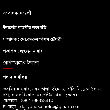
পরীক্ষার ফল প্রকাশ
সম্পাদক মন্ডলী
চিকিৎসকদের পেশাগত দায়িত্বে
রাজনীতি যেন বাধা না হয় :
উপদেষ্টা মন্ডলীর সভাপতি
প্রধানমন্ত্রী
সম্পাদক : মো.বদরুল আলম চৌধুরী
ফিফা সভাপতির বিরুদ্ধে এবার
প্রকাশক : লুৎফুন নাহার
‘নারী সংক্রান্ত অভিযোগ
যোগাযোগের ঠিকানা
ছেলেকে নিয়ে রোনালদোর যে বড়
স্বপ্ন
প্রধান কার্যালয়
কসমিক টাওয়ার, নবম তালা, সুইচ নং- ৯/সি-ডি, ১০৬/কে এ
বক্স, কালভার্ট রোড, নয়াপল্টন, ঢাকা- ১০০০।
মোবাইল : 8801796358410
ই-মেইল : dailydhakametro@gmail.com