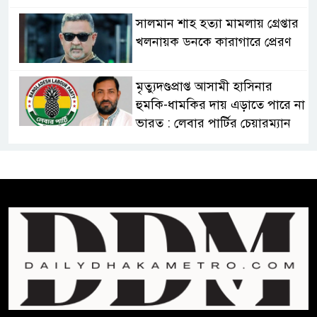
সালমান শাহ হত্যা মামলায় গ্রেপ্তার
খলনায়ক ডনকে কারাগারে প্রেরণ
মৃত্যুদণ্ডপ্রাপ্ত আসামী হাসিনার
হুমকি-ধামকির দায় এড়াতে পারে না
ভারত : লেবার পার্টির চেয়ারম্যান
সালমান শাহর রহস্যমৃত্যুতে
রাজসাক্ষী রিজভীর বক্তব্যে ক্ষুব্ধ
হওয়ার কারণ ব্যাখ্যা দিলেন শাবনুর
হাওর ও জলাভূমিতে মা মাছ
সংরক্ষিত রাখার পরিকল্পনা নিচ্ছে
সরকার
সোমবার সকাল ১০টায় এসএসসি