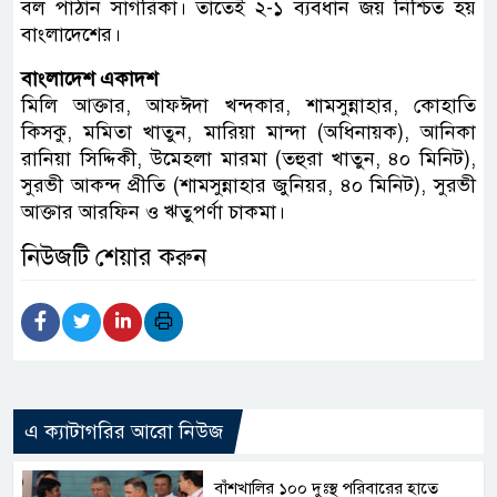
বল পাঠান সাগরিকা। তাতেই ২-১ ব্যবধান জয় নিশ্চিত হয়
বাংলাদেশের।
বাংলাদেশ একাদশ
মিলি আক্তার, আফঈদা খন্দকার, শামসুন্নাহার, কোহাতি
কিসকু, মমিতা খাতুন, মারিয়া মান্দা (অধিনায়ক), আনিকা
রানিয়া সিদ্দিকী, উমেহলা মারমা (তহুরা খাতুন, ৪০ মিনিট),
সুরভী আকন্দ প্রীতি (শামসুন্নাহার জুনিয়র, ৪০ মিনিট), সুরভী
আক্তার আরফিন ও ঋতুপর্ণা চাকমা।
নিউজটি শেয়ার করুন
এ ক্যাটাগরির আরো নিউজ
বাঁশখালির ১০০ দুঃস্থ পরিবারের হাতে