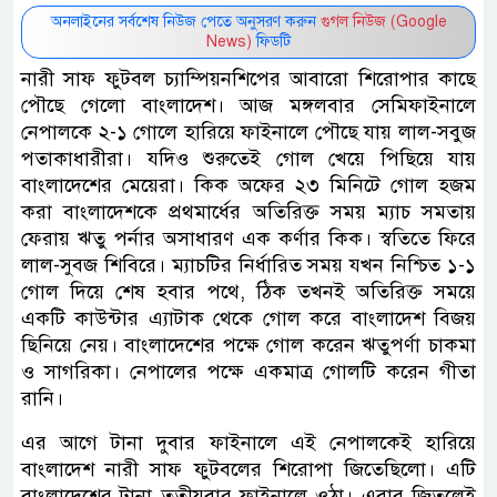
অনলাইনের সর্বশেষ নিউজ পেতে অনুসরণ করুন
গুগল নিউজ (Google
News)
ফিডটি
নারী সাফ ফুটবল চ্যাম্পিয়নশিপের আবারো শিরোপার কাছে
পৌছে গেলো বাংলাদেশ। আজ মঙ্গলবার সেমিফাইনালে
নেপালকে ২-১ গোলে হারিয়ে ফাইনালে পৌছে যায় লাল-সবুজ
পতাকাধারীরা। যদিও শুরুতেই গোল খেয়ে পিছিয়ে যায়
বাংলাদেশের মেয়েরা। কিক অফের ২৩ মিনিটে গোল হজম
করা বাংলাদেশকে প্রথমার্ধের অতিরিক্ত সময় ম্যাচ সমতায়
ফেরায় ঋতু পর্নার অসাধারণ এক কর্ণার কিক। স্বতিতে ফিরে
লাল-সুবজ শিবিরে। ম্যাচটির নির্ধারিত সময় যখন নিশ্চিত ১-১
গোল দিয়ে শেষ হবার পথে, ঠিক তখনই অতিরিক্ত সময়ে
একটি কাউন্টার এ্যাটাক থেকে গোল করে বাংলাদেশ বিজয়
ছিনিয়ে নেয়। বাংলাদেশের পক্ষে গোল করেন ঋতুপর্ণা চাকমা
ও সাগরিকা। নেপালের পক্ষে একমাত্র গোলটি করেন গীতা
রানি।
এর আগে টানা দুবার ফাইনালে এই নেপালকেই হারিয়ে
বাংলাদেশ নারী সাফ ফুটবলের শিরোপা জিতেছিলো। এটি
বাংলাদেশের টানা তৃতীয়বার ফাইনালে ওঠা। এবার জিতলেই