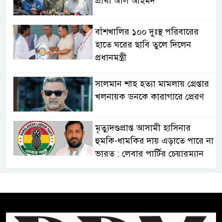
প্রার্থী অলি আহমদ
বাঁশখালির ১০০ দুঃস্থ পরিবারের
হাতে ঘরের ছাবি তুলে দিলেন
প্রধানমন্ত্রী
সালমান শাহ হত্যা মামলায় গ্রেপ্তার
খলনায়ক ডনকে কারাগারে প্রেরণ
মৃত্যুদণ্ডপ্রাপ্ত আসামী হাসিনার
হুমকি-ধামকির দায় এড়াতে পারে না
ভারত : লেবার পার্টির চেয়ারম্যান
সালমান শাহর রহস্যমৃত্যুতে
রাজসাক্ষী রিজভীর বক্তব্যে ক্ষুব্ধ
হওয়ার কারণ ব্যাখ্যা দিলেন শাবনুর