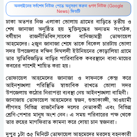
অনলাইনের সর্বশেষ নিউজ পেতে অনুসরণ করুন
গুগল নিউজ (Google
News)
ফিডটি
ঢাকা অতপর নিজ এলাকা ভোলায় গ্রামের বাড়িতে তৃতীয় ও
শেষ জানাজা অনুষ্ঠিত হয় মুক্তিযুদ্ধের অন্যতম সংগঠক,
বর্ষীয়ান রাজনীতিবিদ,সাবেক বানিজ্যমন্ত্রী তোফায়েল
আহমেদের। ২জুন জানাজা শেষে তাকে বিকেল চারটায় ভোলা
সদর উপজেলার দক্ষিণ দিঘলদী ইউনিয়নের কোড়ালিয়া গ্রামে
তার স্মৃতিবিজড়িত বাড়ির পারিবারিক কবরস্থানে বাবা-মায়ের
কবরের পাশেই শায়িত করা হয়।
তোফায়েল আহমেদের জানাজা ও দাফনকে কেন্দ্র করে
আইনশৃঙ্খলা পরিস্থিতি স্বাভাবিক রাখতে ভোলা সদর
উপজেলায় কঠোর নিরাপত্তা ব্যবস্থা নেয় আইনশৃঙ্খলা বাহিনী।
জানাজায় তোফায়েল আহমেদের স্বজন, শুভাকাঙ্ক্ষী, আওয়ামী
লীগসহ বিভিন্ন রাজনৈতিক দলের নেতাকর্মী এবং বিভিন্ন
শ্রেণি-পেশার মানুষ অংশ নেন। এ সময় পরিবারের পক্ষ থেকে
তার রুহের মাগফিরাত কামনা করে দোয়া চান স্বজনরা।
দুপুর ১টা ৩৫ মিনিটে তোফায়েল আহমেদের মরদেহ বহনকারী