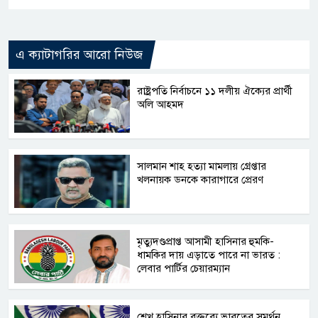
এ ক্যাটাগরির আরো নিউজ
রাষ্ট্রপতি নির্বাচনে ১১ দলীয় ঐক্যের প্রার্থী
অলি আহমদ
সালমান শাহ হত্যা মামলায় গ্রেপ্তার
খলনায়ক ডনকে কারাগারে প্রেরণ
মৃত্যুদণ্ডপ্রাপ্ত আসামী হাসিনার হুমকি-
ধামকির দায় এড়াতে পারে না ভারত :
লেবার পার্টির চেয়ারম্যান
শেখ হাসিনার বক্তব্যে ভারতের সমর্থন