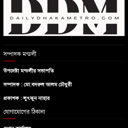
হাওর ও জলাভূমিতে মা মাছ
সংরক্ষিত রাখার পরিকল্পনা নিচ্ছে
সরকার
সোমবার সকাল ১০টায় এসএসসি
পরীক্ষার ফল প্রকাশ
সম্পাদক মন্ডলী
চিকিৎসকদের পেশাগত দায়িত্বে
রাজনীতি যেন বাধা না হয় :
উপদেষ্টা মন্ডলীর সভাপতি
প্রধানমন্ত্রী
সম্পাদক : মো.বদরুল আলম চৌধুরী
ফিফা সভাপতির বিরুদ্ধে এবার
প্রকাশক : লুৎফুন নাহার
‘নারী সংক্রান্ত অভিযোগ
যোগাযোগের ঠিকানা
ছেলেকে নিয়ে রোনালদোর যে বড়
স্বপ্ন