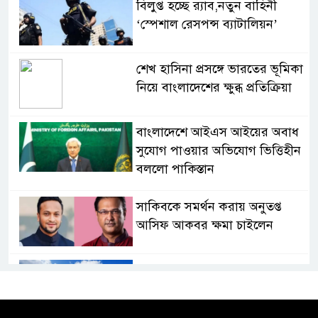
বিলুপ্ত হচ্ছে র‍্যাব,নতুন বাহিনী
‘স্পেশাল রেসপন্স ব্যাটালিয়ন’
শেখ হাসিনা প্রসঙ্গে ভারতের ভূমিকা
নিয়ে বাংলাদেশের ক্ষুব্ধ প্রতিক্রিয়া
বাংলাদেশে আইএস আইয়ের অবাধ
সুযোগ পাওয়ার অভিযোগ ভিত্তিহীন
বললো পাকিস্তান
সাকিবকে সমর্থন করায় অনুতপ্ত
আসিফ আকবর ক্ষমা চাইলেন
কমনওয়েথ গেমসে পদক শুন্যতা
ঘুচানোর আক্ষেপে বাংলাদেশ