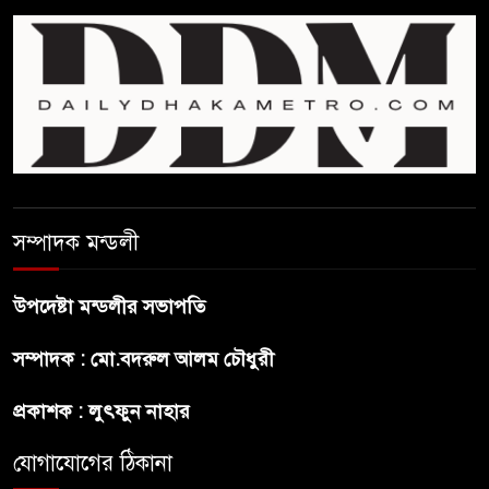
প্রথম শ্রেণি ছাড়া অন্য সব শ্রেণিতে
হবে ভর্তি পরীক্ষা: শিক্ষা মন্ত্রণালয়
কাউকে অসম্মান করতে নয়,
জনগনের অধিকার আদায়ে এসেছিঃ
জামাতের আমির
রাষ্ট্রপতি নির্বাচন ২০ আগষ্ট
সম্পাদক মন্ডলী
উপদেষ্টা মন্ডলীর সভাপতি
প্রীতির সাথে প্রেম নয় ছিল গভীর
সম্পাদক : মো.বদরুল আলম চৌধুরী
বন্ধুত্ব : ব্রেট লি
প্রকাশক : লুৎফুন নাহার
জুলাই সনদ ও জুলাই যোদ্ধা সংবর্ধনা
অনুষ্ঠানে বিশৃঙ্খলায় ক্ষুদ্ধ ভারপ্রাপ্ত
যোগাযোগের ঠিকানা
রাষ্ট্রপতি