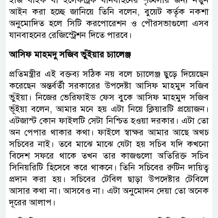
ইজি বাইক বা ইলেকট্রিক যানবাহনের শৃঙ্খলার জন্য নতুন
আইন করা হচ্ছে জানিয়ে তিনি বলেন, বুয়েট কর্তৃক নকশা
অনুমোদিত হলে সিটি করপোরেশন ও পৌরসভাগুলো এসব
যানবাহনের রেজিস্ট্রেশন দিতে পারবে।
আসিফ মাহমদু সজিব ভুঁইয়ার চ্যালেঞ্জ
প্রতিমন্ত্রীর এই বক্তব্য সঠিক নয় বলে চ্যালেঞ্জ ছুড়ে দিয়েছেন
করেছেন অন্তর্বর্তী সরকারের উপদেষ্টা আসিফ মাহমুদ সজিব
ভুঁইয়া। নিজের ভেরিফাইড ফেস বুকে আসিফ মাহমুদ সজিব
ভূঁইয়া বলেন, আমার মনে হয় এটা নিয়ে ক্লিয়ারটি প্রয়োজন।
এটজাস্ট কোন ফাইলটি সেটা নিশ্চিত হওয়া দরকার। এটা তো
অন পেপার থাক‍ার কথা। ফাইলে স্বাক্ষর আমার আছে অথচ
সচিবের নাই। তবে মাঝে মাঝে যেটা হয় সচিব যদি কখনো
বিদেশ সফরে থাকে তখন তার কাজগুলো অতিরিক্ত সচিব
সিনিয়রিটি হিসেবে করে থাকনে। তিনি সচিবের রুটিন দায়িত্ব
প্রদান করা হয়। সচিবের টেবিল ছাড়া উপদেষ্টার টেবিলে
আসার কথা না। আসবেও ‍না। এটা অনুমোদন দেয়া তো অনেক
দূরের আলাপ।