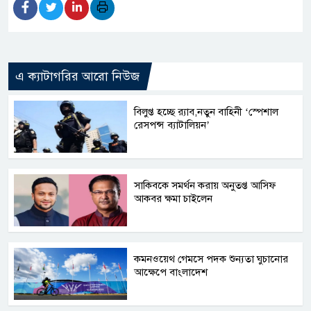
এ ক্যাটাগরির আরো নিউজ
বিলুপ্ত হচ্ছে র‍্যাব,নতুন বাহিনী ‘স্পেশাল
রেসপন্স ব্যাটালিয়ন’
সাকিবকে সমর্থন করায় অনুতপ্ত আসিফ
আকবর ক্ষমা চাইলেন
কমনওয়েথ গেমসে পদক শুন্যতা ঘুচানোর
আক্ষেপে বাংলাদেশ