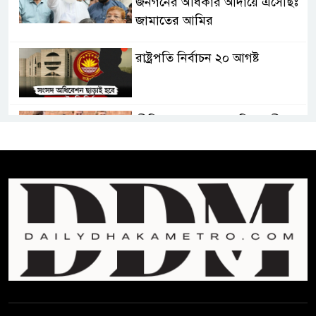
জনগনের অধিকার আদায়ে এসেছিঃ
জামাতের আমির
রাষ্ট্রপতি নির্বাচন ২০ আগষ্ট
প্রীতির সাথে প্রেম নয় ছিল গভীর
বন্ধুত্ব : ব্রেট লি
জুলাই সনদ ও জুলাই যোদ্ধা সংবর্ধনা
অনুষ্ঠানে বিশৃঙ্খলায় ক্ষুদ্ধ ভারপ্রাপ্ত
রাষ্ট্রপতি
আমরা যদি বলি জুলাই কার, তাহলে
তো জুলাই কারওই থাকবে না:
স্বরাষ্ট্রমন্ত্রী