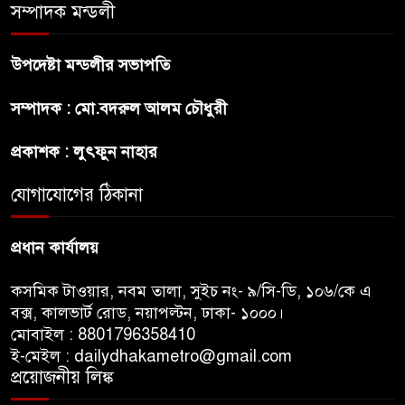
সম্পাদক মন্ডলী
ফ্যাসিবাদ মুক্ত দিবস ৫ আগস্ট
উপদেষ্টা মন্ডলীর সভাপতি
শেখ হাসিনার বক্তব্য প্রচার করলেই
সম্পাদক : মো.বদরুল আলম চৌধুরী
ব্যবস্থা নিবে সরকার : প্রধানমন্ত্রীর
উপদেষ্টা
প্রকাশক : লুৎফুন নাহার
যোগাযোগের ঠিকানা
বাংলাদেশে বিনিয়োগ ও দক্ষ শ্রমিক
নিতে আগ্রহী সৌদি আরব
প্রধান কার্যালয়
কসমিক টাওয়ার, নবম তালা, সুইচ নং- ৯/সি-ডি, ১০৬/কে এ
বক্স, কালভার্ট রোড, নয়াপল্টন, ঢাকা- ১০০০।
মোবাইল : 8801796358410
ই-মেইল : dailydhakametro@gmail.com
প্রয়োজনীয় লিঙ্ক