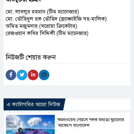
মো. লাবলুর রহমান (টিম ম্যানেজার)
মো. তৌহিদুল হক তৌহিদ (ফ্র্যাঞ্চাইজি সহ-মালিক)
অমিত মজুমদার (ঘরোয়া ক্রিকেটার)
রেজওয়ান কবির সিদ্দিকী (টিম ম্যানেজার)
নিউজটি শেয়ার করুন
এ ক্যাটাগরির আরো নিউজ
কমনওয়েথ গেমসে পদক শুন্যতা ঘুচানোর
আক্ষেপে বাংলাদেশ