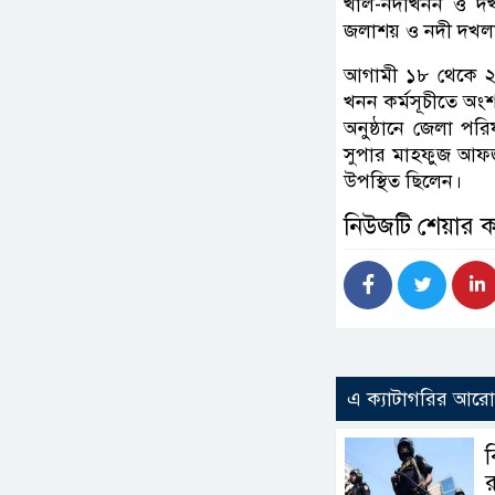
খাল-নদীখনন ও দখ
জলাশয় ও নদী দখলম
আগামী ১৮ থেকে ২০ 
খনন কর্মসূচীতে অং
অনুষ্ঠানে জেলা পর
সুপার মাহফুজ আফজা
উপস্থিত ছিলেন।
নিউজটি শেয়ার 
এ ক্যাটাগরির আর
ব
র