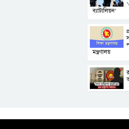
‘
ব্যাটালিয়ন’
প
স
প
মন্ত্রণালয়
র
আ