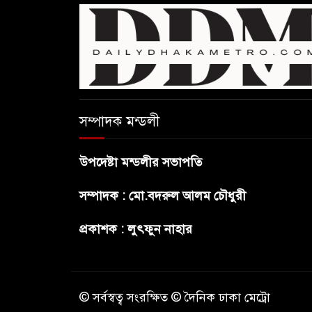
সম্পাদক মন্ডলী
উপদেষ্টা মন্ডলীর সভাপতি
সম্পাদক : মো.বদরুল আলম চৌধুরী
প্রকাশক : লুৎফুন নাহার
© সর্বস্বত্ব সংরক্ষিত © দৈনিক ঢাকা মেট্রো