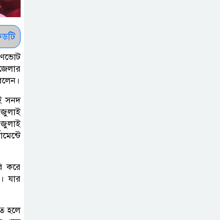
সাকিবকে সমর্থন
করায় অনুতপ্ত
আসিফ আকবর ক্ষমা
ডটি
চাইলেন
 গণভোট
পজেলার
কমনওয়েথ গেমসে
 বলেন।
পদক শুন্যতা
ঘুচানোর আক্ষেপে
াই সনদ
 জুলাই
বাংলাদেশ
 জুলাই
মেন্টে
প্রথম শ্রেণি ছাড়া
অন্য সব শ্রেণিতে
হবে ভর্তি পরীক্ষা:
রি করে
ে। যার
শিক্ষা মন্ত্রণালয়
কাউকে অসম্মান
তে হলে