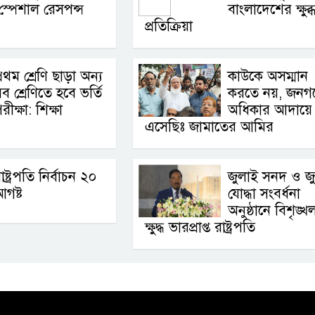
স্পেশাল রেসপন্স
বাংলাদেশের ক্ষুব্
প্রতিক্রিয়া
্রথম শ্রেণি ছাড়া অন্য
কাউকে অসম্মান
ব শ্রেণিতে হবে ভর্তি
করতে নয়, জনগ
রীক্ষা: শিক্ষা
অধিকার আদায়ে
এসেছিঃ জামাতের আমির
াষ্ট্রপতি নির্বাচন ২০
জুলাই সনদ ও জ
গষ্ট
যোদ্ধা সংবর্ধনা
অনুষ্ঠানে বিশৃঙ্খ
ক্ষুদ্ধ ভারপ্রাপ্ত রাষ্ট্রপতি