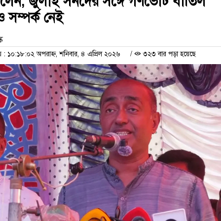
বললেন, জুলাই সনদের সঙ্গে গণভোট বাতিল
 সম্পর্ক নেই
ক
 ১০:১৮:০২ অপরাহ্ন, শনিবার, ৪ এপ্রিল ২০২৬
/
৩২৩ বার পড়া হয়েছে