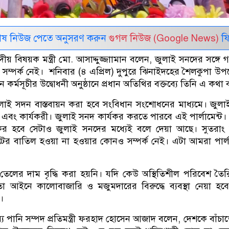
েষ নিউজ পেতে অনুসরণ করুন
গুগল নিউজ (Google News)
ফি
য় বিষয়ক মন্ত্রী মো. আসাদ্দুজ্জাামান বলেন, জুলাই সনদের সঙ্গে
ম্পর্ক নেই। শনিবার (৪ এপ্রিল) দুপুরে ঝিনাইদহের শৈলকুপা উ
 কর্মসূচীর উদ্বোধনী অনুষ্ঠানে প্রধান অতিথির বক্তব্যে তিনি এ কথা
জুলাই সদন বাস্তবায়ন করা হবে সংবিধান সংশোধনের মাধ্যমে। জুল
্রিয় এবং কার্যকরী। জুলাই সনদ কার্যকর করতে পারবে এই পার্লামেন্ট।
কর হবে সেটাও জুলাই সনদের মধ্যেই বলে দেয়া আছে। সুতরাং
ের বাতিল হওয়া না হওয়ার কোনও সম্পর্ক নেই। এটা আমরা পার্লা
েলের দাম বৃদ্ধি করা হয়নি। যদি কেউ অস্থিতিশীল পরিবেশ তৈ
া আইনে কালোবাজারি ও মজুমদারের বিরুদ্ধে ব্যবস্থা নেয়া হব
ড।
যে পানি সম্পদ প্রতিমন্ত্রী ফরহাদ হোসেন আজাদ বলেন, দেশকে বাঁচা