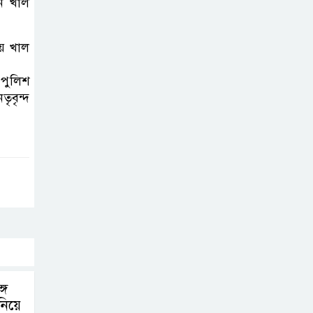
করতে নয়, জনগনের
ন খাল
অধিকার আদায়ে
এসেছিঃ জামাতের আমির
ায় খাল
রাষ্ট্রপতি নির্বাচন ২০
 পুলিশ
ৃবৃন্দ
আগষ্ট
প্রীতির সাথে প্রেম
নয় ছিল গভীর বন্ধুত্ব
: ব্রেট লি
জুলাই সনদ ও
জুলাই যোদ্ধা
সংবর্ধনা অনুষ্ঠানে
বিশৃঙ্খলায় ক্ষুদ্ধ ভারপ্রাপ্ত রাষ্ট্রপতি
গে
নিয়ে