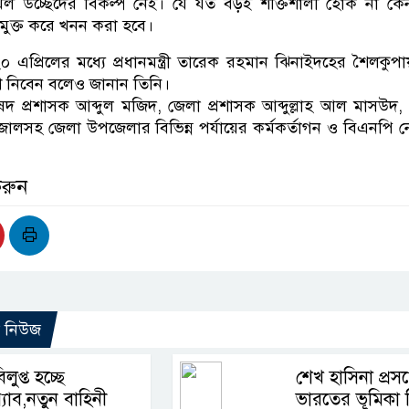
ল উচ্ছেদের বিকল্প নেই। যে যত বড়ই শক্তিশালী হোক না কে
ুক্ত করে খনন করা হবে।
এপ্রিলের মধ্যে প্রধানমন্ত্রী তারেক রহমান ঝিনাইদহের শৈলকুপ
শ নিবেন বলেও জানান তিনি।
িষদ প্রশাসক আব্দুল মজিদ, জেলা প্রশাসক আব্দুল্লাহ আল মাসউদ,
লসহ জেলা উপজেলার বিভিন্ন পর্যায়ের কর্মকর্তাগন ও বিএনপি নেত
করুন
ো নিউজ
িলুপ্ত হচ্ছে
শেখ হাসিনা প্রসঙ্
‍্যাব,নতুন বাহিনী
ভারতের ভূমিকা 