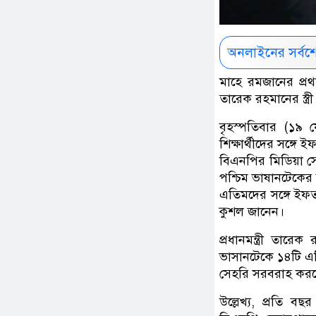
অনলাইনের সর্বশ
মাহে রমজানের প্রথম
তারেক রহমানের স্ত্
বৃহস্পতিবার (১৯ ফ
শিক্ষার্থীদের সঙ্গ
বিএনপির মিডিয়া স
পশ্চিম ভাষানটেকের
এতিমদের সঙ্গে ইফ
কুশল জানেন।
প্রধানমন্ত্রী তা
ভাসানটেকে ১৪টি এত
সেহরি সরবরাহ করবে
উল্লেখ্য, প্রতি