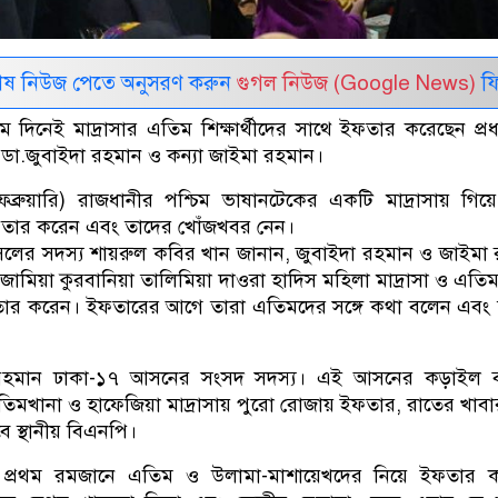
েষ নিউজ পেতে অনুসরণ করুন
গুগল নিউজ (Google News)
ফি
 দিনেই মাদ্রাসার এতিম শিক্ষার্থীদের সাথে ইফতার করেছেন প্রধানম
রী ডা.জুবাইদা রহমান ও কন্যা জাইমা রহমান।
েব্রুয়ারি) রাজধানীর পশ্চিম ভাষানটেকের একটি মাদ্রাসায় গিয়
ে ইফতার করেন এবং তাদের খোঁজখবর নেন।
েলের সদস্য শায়রুল কবির খান জানান, জুবাইদা রহমান ও জাইমা
 জামিয়া কুরবানিয়া তালিমিয়া দাওরা হাদিস মহিলা মাদ্রাসা ও এতি
তার করেন। ইফতারের আগে তারা এতিমদের সঙ্গে কথা বলেন এবং
রেক রহমান ঢাকা-১৭ আসনের সংসদ সদস্য। এই আসনের কড়াইল বস
িমখানা ও হাফেজিয়া মাদ্রাসায় পুরো রোজায় ইফতার, রাতের খাব
 স্থানীয় বিএনপি।
 বছর প্রথম রমজানে এতিম ও উলামা-মাশায়েখদের নিয়ে ইফতার 