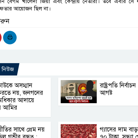
ন বেগম খালেদা জিয়া এবং কেন্দ্রীয় নেতারা। তবে এবার সে 
 ইফতার আয়োজন ছিল না।
করুন
ো নিউজ
াউকে অসম্মান
রাষ্ট্রপতি নির্বাচ
করতে নয়, জনগনের
আগষ্ট
অধিকার আদায়ে
র আমির
্রীতির সাথে প্রেম নয়
গ্যাসের দাম বা
িল গভীর বন্ধুত্ব :
৭০ টাকা, সন্ধ্যা 