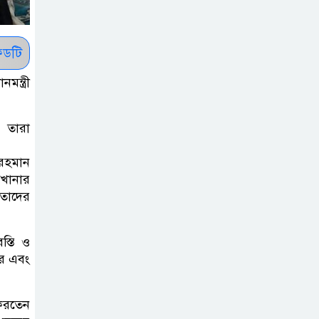
: ব্রেট লি
ডটি
জুলাই সনদ ও
জুলাই যোদ্ধা
ন্ত্রী
সংবর্ধনা অনুষ্ঠানে
বিশৃঙ্খলায় ক্ষুদ্ধ ভারপ্রাপ্ত রাষ্ট্রপতি
ে তারা
আমরা যদি বলি
 রহমান
জুলাই কার, তাহলে
মখানার
তো জুলাই কারওই
 তাদের
থাকবে না: স্বরাষ্ট্রমন্ত্রী
্তি ও
ফ্যাসিবাদ মুক্ত
ার এবং
দিবস ৫ আগস্ট
করতেন