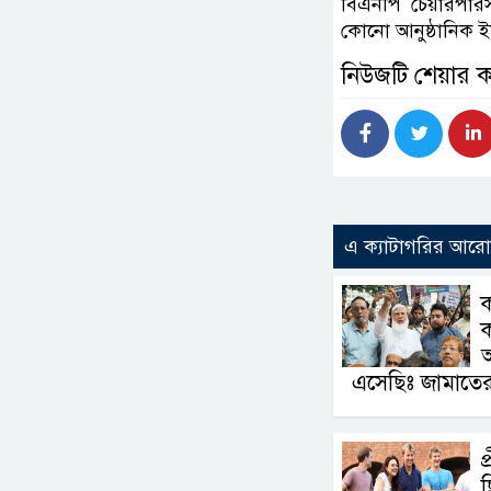
বিএনপি চেয়ারপারস
কোনো আনুষ্ঠানিক
নিউজটি শেয়ার 
এ ক্যাটাগরির আর
ক
এসেছিঃ জামাতে
প
ছ