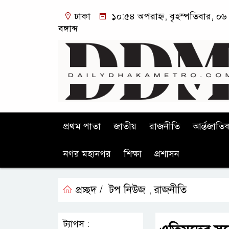
ঢাকা
১০:৫৪ অপরাহ্ন, বৃহস্পতিবার, ০৬
বঙ্গাব্দ
প্রথম পাতা
জাতীয়
রাজনীতি
আর্ন্তজাতি
নগর মহানগর
শিক্ষা
প্রশাসন
প্রচ্ছদ /
টপ নিউজ
রাজনীতি
,
ট্যাগস :