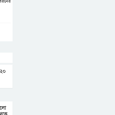
ধরনের
শেখ হাসিনার বক্তব্য
প্রচার করলেই
ব্যবস্থা নিবে সরকার
: প্রধানমন্ত্রীর উপদেষ্টা
বাংলাদেশে
বিনিয়োগ ও দক্ষ
শ্রমিক নিতে আগ্রহী
সৌদি আরব
ন ২০
ব্রাজিলের
ফুটবলারকে গুলি
করে হত্যা
ড়লো
থেকে