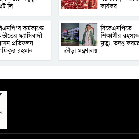
্রেট লি
কার্যকর
িএনপি’র কর্মকান্ডে
বিকেএসপিতে
তীতের ফ্যাসিবাদী
শিক্ষার্থীর রহস্
াসন প্রতিফলন
মৃত্যু, তদন্ত করছ
া.শফিকুর রহমান
ক্রীড়া মন্ত্রণালয়