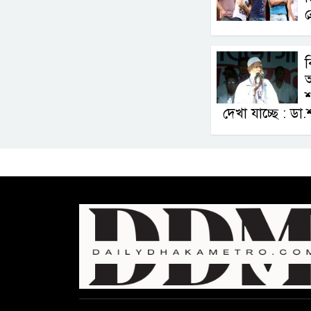
ব
ব
অ
শ
দেখা যাচ্ছে : ড