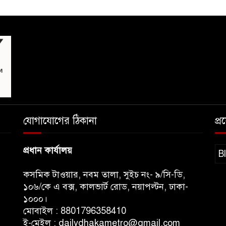
যোগাযোগের ঠিকানা
প্
প্রধান কার্যালয়
B
কসমিক টাওয়ার, নবম তালা, সুইচ নং- ৯/সি-ডি,
১০৬/কে এ বক্স, কালভার্ট রোড, নয়াপল্টন, ঢাকা-
১০০০।
মোবাইল : 8801796358410
ই-মেইল : dailydhakametro@gmail.com