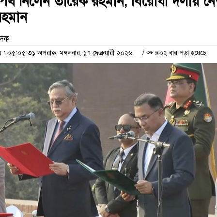
ীর শপথ নিলেন তারেক রহমান, বিরোধী দলীয় ন
রহমান
েদক
 ০৫:০৫:৩১ অপরাহ্ন, মঙ্গলবার, ১৭ ফেব্রুয়ারী ২০২৬
/
৪০২ বার পড়া হয়েছে