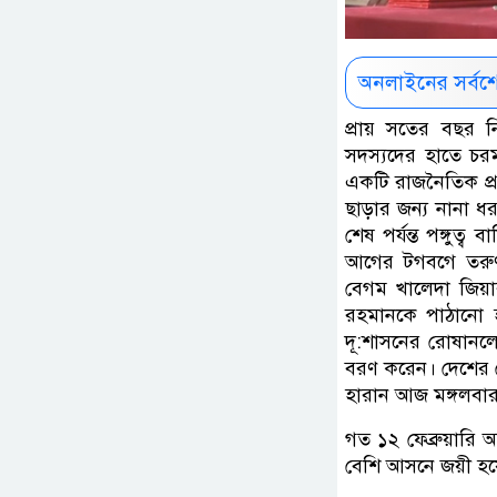
অনলাইনের সর্বশ
প্রায় সতের বছর 
সদস্যদের হাতে চরম
একটি রাজনৈতিক প্র
ছাড়ার জন্য নানা ধর
শেষ পর্যন্ত পঙ্গু
আগের টগবগে তরুণটি
বেগম খালেদা জিয়া
রহমানকে পাঠানো হয়
দূ:শাসনের রোষানল
বরণ করেন। দেশের ফ
হারান আজ মঙ্গলবার
গত ১২ ফেব্রুয়ারি অ
বেশি আসনে জয়ী হয়ে 