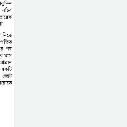
সোমবার সকাল
বুদ্দিন
১০টায় এসএসসি
দ সচিব
পরীক্ষার ফল প্রকাশ
তারেক
রা।
চিকিৎসকদের
শ নিতে
পেশাগত দায়িত্বে
 পতিত
রাজনীতি যেন বাধা
 এর পর
ের মাস
না হয় : প্রধানমন্ত্রী
আপ্রান
ন একটি
ফিফা সভাপতির
থে জোট
বিরুদ্ধে এবার ‘নারী
মায়াতে
সংক্রান্ত অভিযোগ
ছেলেকে নিয়ে
রোনালদোর যে বড়
স্বপ্ন