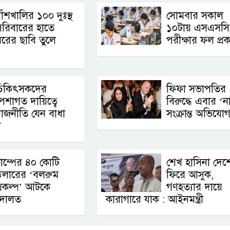
াঁশখালির ১০০ দুঃস্থ
সোমবার সকাল
রিবারের হাতে
১০টায় এসএসসি
রের ছাবি তুলে
পরীক্ষার ফল প্র
চিকিৎসকদের
ফিফা সভাপতির
েশাগত দায়িত্বে
বিরুদ্ধে এবার ‘ন
াজনীতি যেন বাধা
সংক্রান্ত অভিযো
ী
্রাম্পের ৪০ কোটি
শেখ হাসিনা দেশ
ডলারের ‘বলরুম
ফিরে আসুক,
্রকল্প’ আটকে
গণহত্যার দায়ে
আদালত
কারাগারে যাক : আইনমন্ত্রী