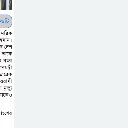
হাসিনার হুমকি-
ধামকির দায় এড়াতে
পারে না ভারত : লেবার পার্টির
ডটি
চেয়ারম্যান
ামরিক
রহমান।
সালমান শাহর
পর দেশ
রহস্যমৃত্যুতে
দ তাকে
রাজসাক্ষী রিজভীর
ের বছর
বক্তব্যে ক্ষুব্ধ হওয়ার কারণ ব্যাখ্যা
ন্ত্রী
দিলেন শাবনুর
তারেক
আওয়ামী
মৃত্যু
হাওর ও জলাভূমিতে
িয়াকেও
মা মাছ সংরক্ষিত
।
রাখার পরিকল্পনা
নিচ্ছে সরকার
য়াংশের