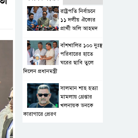
েতা
রাষ্ট্রপতি নির্বাচনে
১১ দলীয় ঐক্যের
প্রার্থী অলি আহমদ
বাঁশখালির ১০০ দুঃস্থ
পরিবারের হাতে
ঘরের ছাবি তুলে
দিলেন প্রধানমন্ত্রী
সালমান শাহ হত্যা
মামলায় গ্রেপ্তার
খলনায়ক ডনকে
কারাগারে প্রেরণ
মৃত্যুদণ্ডপ্রাপ্ত আসামী