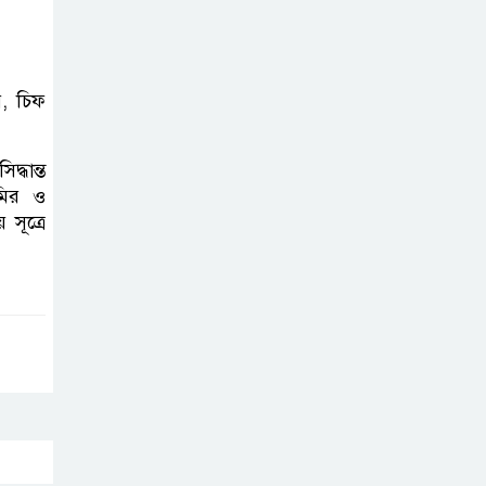
, চিফ
্ধান্ত
মির ও
সূত্রে