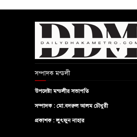
সম্পাদক মন্ডলী
উপদেষ্টা মন্ডলীর সভাপতি
সম্পাদক : মো.বদরুল আলম চৌধুরী
প্রকাশক : লুৎফুন নাহার