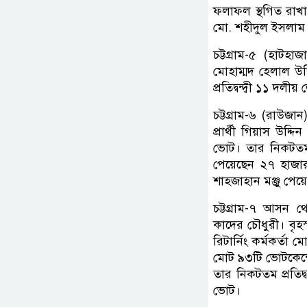
ফলাফল স্থগিত রাখা
মো. শহীদুল ইসলাম 
চট্টগ্রাম-৫ (হাটহ
মোহাম্মদ হেলাল উ
প্রতিদ্বন্দ্বী ১১ 
চট্টগ্রাম-৬ (রাউ
প্রার্থী গিয়াস উদ
ভোট। তার নিকটতম প্
পেয়েছেন ২৭ হাজার
শাহজাহান মঞ্জু পে
চট্টগ্রাম-৭ আসন থ
কাদের চৌধুরী। বৃহস
রিটার্নিং কর্মকর
মোট ৯৩টি ভোটকেন্দ
তার নিকটতম প্রতিদ্
ভোট।