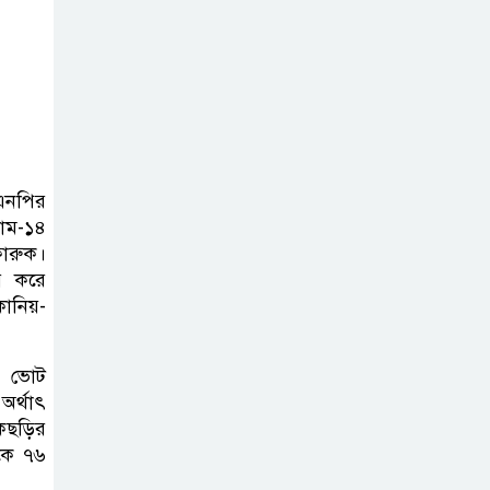
িএনপির
রাম-১৪
ফারুক।
র করে
ানিয়-
৭ ভোট
অর্থাৎ
কছড়ির
েকে ৭৬