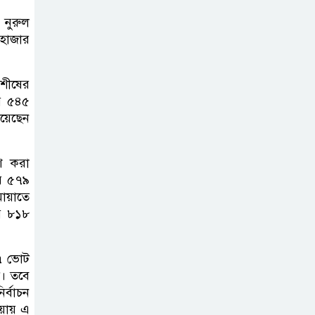
 নুরুল
 হাজার
 শীষের
র ৫৪৫
েয়েছেন
াশ করা
ার ৫৭৯
মায়াতে
ার ৮১৮
০৭ ভোট
ট। তবে
র্বাচন
ওয়ায় এ