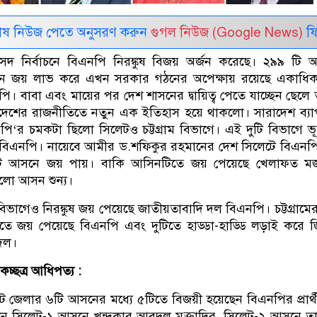
েষ নিউজ পেতে অনুসরণ করুন
গুগল নিউজ (Google News)
ফি
ংসদ নির্বাচনে বিএনপি নিরঙ্কুষ বিজয় অর্জন করেছে। ২৯৯ টি
সনে জয় লাভ করে এখন সরকার গঠনের অপেক্ষায় রয়েছে একাধি
ি। বাবা এবং মায়ের পর দেশ শাসনের দ্বায়িত্ব পেতে যাচ্ছেন ছেলে
দেশের রাজনীতিতে নতুন এক ইতিহাস হয়ে থাকলো। সারাদেশ ব্য
পি‘র চমকটা ছিলো সিলেটও চট্টগ্রাম বিভাগে। এই দুটি বিভাগে ভূ
 বিএনপি। নায়েবে আমীর ড.শফিকুর রহমানের দেশ সিলেটে বিএনপ
টি আসনে জয় পায়। বাকি আসিনটিতে জয় পেয়েছে খেলাফত ম
লো আসন শুন্য।
 বিভাগেও নিরঙ্কুষ জয় পেয়েছে জাতীয়তাবাদি দল বিএনপি। চট্টগ্রামে
তে জয় পেয়েছে বিএনপি এবং দুটিতে হাড্ডা-হাড্ডি লড়াই করে 
দল।
চ্ছত্র আধিপত্য :
 জেলার ৬টি আসনের মধ্যে ৫টিতে বিজয়ী হয়েছেন বিএনপির প্রার্
নে সিলেট-১ আসনে খন্দকার আবদুল মুক্তাদির, সিলেট-২ আসনে ত