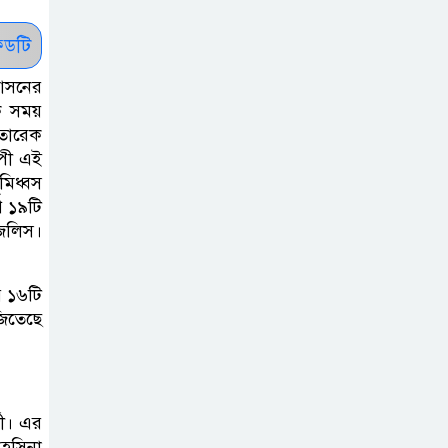
থাকবে না: স্বরাষ্ট্রমন্ত্রী
ডটি
ফ্যাসিবাদ মুক্ত
 আসনের
দিবস ৫ আগস্ট
ক সময়
 তারেক
াপী এই
শেখ হাসিনার বক্তব্য
মিধ্বস
প্রচার করলেই
ি ১৯টি
ব্যবস্থা নিবে সরকার
জলিস।
: প্রধানমন্ত্রীর উপদেষ্টা
র ১৬টি
বাংলাদেশে
জিতেছে
বিনিয়োগ ও দক্ষ
শ্রমিক নিতে আগ্রহী
সৌদি আরব
থী। এর
াহসিনা