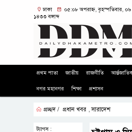
ঢাকা
০৫:০৮ অপরাহ্ন, বৃহস্পতিবার, ০৬ 
১৪৩৩ বঙ্গাব্দ
প্রথম পাতা
জাতীয়
রাজনীতি
আর্ন্তজাতি
নগর মহানগর
শিক্ষা
প্রশাসন
প্রচ্ছদ /
প্রধান খবর
সারাদেশ
,
ট্যাগস :