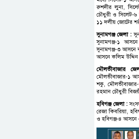
রুশদীর লুনা, স
চৌধুরী ও সিলেট-
১১ দলীয় জোটের শর
সুনামগঞ্জ জেলা :
সু
সুনামগঞ্জ-১ আসনে
সুনামগঞ্জ-৩ আসনে 
আসনে কলিম উদ্দিন
মৌলভীবাজার জে
মৌলভীবাজার-১ আস
শকু, মৌলভীবাজার
রহমান চৌধুরী বিজ
হবিগঞ্জ জেলা :
সংসদ
রেজা কিবরিয়া, হবি
ও হবিগঞ্জ-৪ আসন