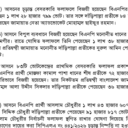
রাই) আসনের চূড়ান্ত বেসরকারি ফলাফলে বিজয়ী হয়েছেন বিএনপির
ন ১ লাখ ২৮ হাজার ৭৯৯ ভোট। তার সঙ্গে দাঁড়িপাল্লা প্রতীকে ৮৪
েছেন জামায়াত নেতা অ্যাডভোকেট মোহাম্মদ ছাইফুর রহমান।
ছড়ি) আসনে বিপুল ব্যবধানে বিজয়ী হয়েছেন বিএনপি মনোনীত ধানের
 আলমগীর। রাতে ঘোষিত ফলাফলে তিনি পেয়েছেন ১ লাখ ৩৮ হাজা
রতিদ্বন্দ্বী জামায়াত মনোনীত দাঁড়িপাল্লা প্রতীকের নুরুল আমিন প
ট।
্বীপ) আসনে ৮৩টি ভোটকেন্দ্রের প্রাথমিক বেসরকারি ফলাফল প্রক
এনপির প্রার্থী মোস্তফা কামাল পাশা ধানের শীষ প্রতীকে ৭২ হাজ
ভাবে বিজয়ী হয়েছেন। তার নিকটতম প্রতিদ্বন্দ্বী বাংলাদেশ জা
ুহাম্মদ আলা উদ্দীন সিকদার দাঁড়িপাল্লা প্রতীকে পেয়েছেন ৩৬ হাজ
কুন্ড) আসনে বিএনপি প্রার্থী আসলাম চৌধুরীর ১ লাখ ৪৩ হাজার ৬
িদ্দিক চৌধুরী দাঁড়িপাল্লা প্রতীকে পেয়েছেন ৯১ হাজার ৮১৭ ভো
সলাম চৌধুরীর নির্বাচনী ফলাফল স্থগিত রাখার ঘোষণা দিয়েছে নি
ের দায়ের করা সিপিএলএ নং ৪৪১/২০২৬ চূড়ান্ত নিষ্পত্তি না হ