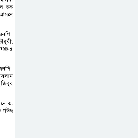
ব্রাজিলের
ুল হক
ফুটবলারকে গুলি
 আসনে
করে হত্যা
িএনপি।
গ্যাসের দাম বাড়লো
ৌধুরী,
৭০ টাকা, সন্ধ্যা
গঞ্জ-৫
থেকে কার্যকর
এনপি।
রাজধানীর
ইসলাম
উত্তরখানে
জিবুর
পরিচ্ছন্নতাকর্মী-
এলাকাবাসীর মধ্যে সংঘর্ষ, প্রশাসক ও
নে ড.
স্থানীয় এমপির’র ওপর হামলার
কে গউছ
অভিযোগ