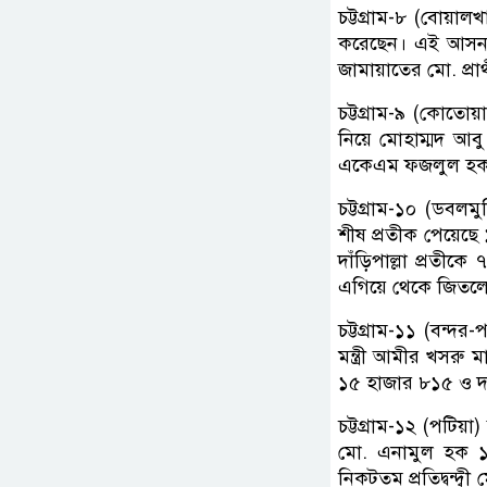
চট্টগ্রাম-৮ (বোয়াল
করেছেন। এই আসন ত
জামায়াতের মো. প্র
চট্টগ্রাম-৯ (কোতো
নিয়ে মোহাম্মদ আবু
একেএম ফজলুল হক 
চট্টগ্রাম-১০ (ডব
শীষ প্রতীক পেয়েছে 
দাঁড়িপাল্লা প্রত
এগিয়ে থেকে জিতল
চট্টগ্রাম-১১ (বন্দ
মন্ত্রী আমীর খসরু
১৫ হাজার ৮১৫ ও দা
চট্টগ্রাম-১২ (পটি
মো. এনামুল হক ১
নিকটতম প্রতিদ্বন্দ