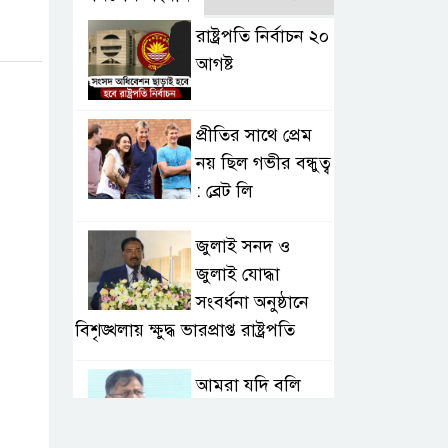
রাষ্ট্রপতি নির্বাচন ২০
আগষ্ট
প্রীতির সাথে প্রেম
নয় ছিল গভীর বন্ধুত্ব
: ব্রেট লি
জুলাই সনদ ও
জুলাই যোদ্ধা
সংবর্ধনা অনুষ্ঠানে
বিশৃঙ্খলায় ক্ষুদ্ধ ভারপ্রাপ্ত রাষ্ট্রপতি
আমরা যদি বলি
জুলাই কার, তাহলে
তো জুলাই কারওই