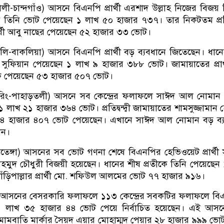
খালী-চান্দগাঁও) আসনে বিএনপি প্রার্থী এরশাদ উল্লাহ নিজের বিজয় ন
িনি ভোট পেয়েছেন ১ লাখ ৫০ হাজার ৭৩৭। তার নিকটতম প্রতিদ্ব
ার্থী আবু নাছের পেয়েছেন ৫২ হাজার ৩৩ ভোট।
য়ালি-বাকলিয়া) আসনে বিএনপি প্রার্থী বড় ব্যবধানে জিতেছেন। ধান
 সুফিয়ান পেয়েছেন ১ লাখ ৯ হাজার ৩৮৮ ভোট। জামায়াতের প্রার্
পেয়েছেন ৫৩ হাজার ৫০৭ ভোট।
লমুরিং-পাহাড়তলী) আসনে সব কেন্দ্রের ফলাফলে সাঈদ আল নোমান
১ লাখ ২১ হাজার ৩৬৪ ভোট। প্রতিদ্বন্দ্বী জামায়াতের শামসুজ্জামান 
ীকে ৭৪ হাজার ৪০৭ ভোট পেয়েছেন। এখানে সাঈদ আল নোমান বড় ব্
েন।
র-পতেঙ্গা) আসনের সব ভোট গণনা শেষে বিএনপির হেভিওয়েট প্রার্থী
 মাহমুদ চৌধুরী বিজয়ী হয়েছেন। ধানের শীষ প্রতীকে তিনি পেয়েছেন
ঁড়িপাল্লার প্রার্থী মো. শফিউল আলমের ভোট ৭৭ হাজার ৯১৬।
য়া) আসনের বেসরকারি ফলাফলে ১১৩ কেন্দ্রের সবকটির ফলাফলে ব
 লাখ ৩৫ হাজার ৪৪ ভোট পেয়ে নির্বাচিত হয়েছেন। এই আসন
্বী মোমবাতি মার্কার সৈয়দ এয়ার মোহাম্মদ পেয়ার ২৮ হাজার ৯৯৯ ভো