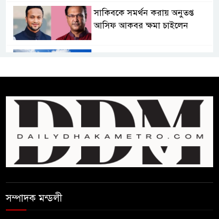
সাকিবকে সমর্থন করায় অনুতপ্ত
আসিফ আকবর ক্ষমা চাইলেন
কমনওয়েথ গেমসে পদক শুন্যতা
ঘুচানোর আক্ষেপে বাংলাদেশ
প্রথম শ্রেণি ছাড়া অন্য সব শ্রেণিতে
হবে ভর্তি পরীক্ষা: শিক্ষা মন্ত্রণালয়
কাউকে অসম্মান করতে নয়,
জনগনের অধিকার আদায়ে এসেছিঃ
জামাতের আমির
রাষ্ট্রপতি নির্বাচন ২০ আগষ্ট
সম্পাদক মন্ডলী