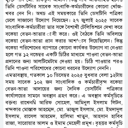
তিনি ডেসটিনির সাবেক সাংবাকি-কর্মচারীদের কোনো খোঁজ-
খবর নেন নি। অথচ এই সময়কারে তিনি ডেসটিনি পত্রিকা
ঢেলে সাজানো উদ্যোগ নিয়েছেন। ২৭ জুলাই ২০২৫ সাবেক
সাংবাদিক-কর্মচারীরা তার সঙ্গে বৈশাখী টেলিভিশনে দেখা করে
বকেয়া বেতন-ভাতার াবী করে। ওই বৈঠকে তিনি অবিলম্বে
বকেয়া বেতন-ভাতা প্রান করার আশ^াস দিয়েছিলেন। কিন্তু
বকেয়া পরিশোধের ব্যাপারে কোনো কার্যকর উদ্যোগ না নেওয়া
হলে গত ১২ নভেম্বর একটি চিঠির মাধ্যমে পাওনা বেতন-ভাতা
প্রদানের জন্য আলটিমেটাম দেওয়া হয়। চিঠি পাওয়ার পরও
তিনি পাওনা পরিশোধের কোনো ধরনের উদ্যোগ নেননি।
এমতাবস্থায়, গতকাল ১০ ডিসেম্বর ২০২৫ বুধবার বেলা ১২টায়
সময় সাবেক ১০২ জন সাংবাদিক ও কর্মচারীবৃন্দ বকেয়া
বেতন-ভাতা আদায়ের জন্য দৈনিক ডেসটিনি পত্রিকার
কার্যালয়ের সামনে অবস্থান গ্রহণ করে। এ অবস্থান কর্মসূচিতে
বক্তব্য রাখেনÑ আরিফ সোহেল, আমিনুল ইসলাম লিটন,
খন্দকার মোস্তাক আহম্মেদ, মো. তাজুল ইসলাম, মো. ইমদাদুল
ইসলাম, রাসেল আহমেদ, হালিমা খাতুন, আহসান হাবিব
রাজা, সারোয়ার আলম ও ইমাম মেহেদী প্রমূখ। বৃহত্তর কর্মসূচি