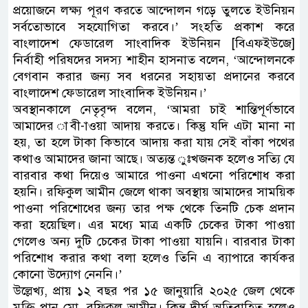
প্রয়োজনে লক্ষ্য পূরণ করতে আন্দোলন গড়ে তুলতে ইউনিয়ন
সর্বতোভাবে সহযোগিতা করবে।’ সংহতি প্রকাশ করে
বাংলাদেশ ফেডারেল সাংবাদিক ইউনিয়ন [বিএফইউজে]
নির্বাহী পরিষদের সদস্য শাহীন হাসনাত বলেন, ‘আন্দোলনকে
বেগবান করার জন্য সব ধরনের সহায়তা প্রদানের করবে
বাংলাদেশ ফেডারেল সাংবাদিক ইউনিয়ন।’
অবস্থানকালে নেতৃবৃন্দ বলেন, ‘আমরা চাই শান্তিপূর্ণভাবে
আমাদের াবী-াওয়া আদায় করতে। কিন্তু যদি এটা মানা না
হয়, তা হলে টাকা কিভাবে আদায় করা যায় সেই বাঁকা পথের
কথাও আমাদের জানা আছে। অত্যন্ত ুঃখজনক হলেও সত্যি যে
বারবার কথা দিয়েও আমারে পাওনা এখনো পরিশোধ করা
হয়নি। রফিকুল আমীন জেলে থাকা অবস্থায় আমাদের সাময়িক
পাওনা পরিশোধের জন্য তার পক্ষ থেকে তিনটি চেক প্রদান
করা হয়েছিল। এর মধ্যে মাত্র একটি চেকের টাকা পাওয়া
গেলেও অন্য দুটি চেকের টাকা পাওয়া যায়নি। বারবার টাকা
পরিশোধ করার কথা বলা হলেও তিনি এ ব্যাপারে কার্যকর
কোনো উদ্যোগ নেননি।’
উল্লেখ্য, প্রায় ১২ বছর পর ১৫ জানুয়ারি ২০২৫ জেল থেকে
মুক্তি পান মো. রফিকুল আমীন। কিন্তু দীর্ঘ অতিবাহিত হলেও