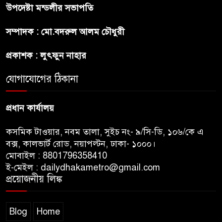
উপদেষ্টা মন্ডলীর সভাপতি
প্রীতির সাথে প্রেম নয় ছিল গভীর
সম্পাদক : মো.বদরুল আলম চৌধুরী
বন্ধুত্ব : ব্রেট লি
প্রকাশক : লুৎফুন নাহার
জুলাই সনদ ও জুলাই যোদ্ধা সংবর্ধনা
অনুষ্ঠানে বিশৃঙ্খলায় ক্ষুদ্ধ ভারপ্রাপ্ত
যোগাযোগের ঠিকানা
রাষ্ট্রপতি
প্রধান কার্যালয়
কসমিক টাওয়ার, নবম তালা, সুইচ নং- ৯/সি-ডি, ১০৬/কে এ
বক্স, কালভার্ট রোড, নয়াপল্টন, ঢাকা- ১০০০।
মোবাইল : 8801796358410
ই-মেইল : dailydhakametro@gmail.com
প্রয়োজনীয় লিঙ্ক
Blog
Home