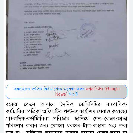
অনলাইনের সর্বশেষ নিউজ পেতে অনুসরণ করুন
গুগল নিউজ (Google
News)
ফিডটি
বকেয়া বেতন আদায়ে দৈনিক ডেসিনিটির সাংবাদিক-
কর্মচারিরা পত্রিকা অফিসটির পল্টনস্থ কার্যালয় ঘেরাও করেছে।
সাংবাদিক-কর্মচিারিরা পরিস্কার জানিয়ে দেন,‘বেতন-ভাতা
পরিশোধ করার জন্য কোনো ধরনের টাল-বাহানা সহ্য করা
হবে না। অবিলম্বে আমাদের সমুদয় বকেয়া বেতন-ভাতা না