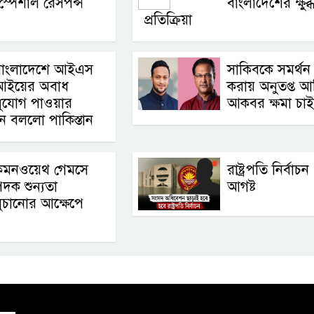
স্পেশাল রেসপন্স
বাংলাদেশের ক্ষুব্
প্রতিক্রিয়া
বাংলাদেশে আইএস
সাকিবকে সমর্থন
আইয়ের অবাধ
করায় অনুতপ্ত 
সুযোগ পাওয়ার
আকবর ক্ষমা চা
ন বললো পাকিস্তান
কমনওয়েথ গেমসে
রাষ্ট্রপতি নির্বাচ
দক শুন্যতা
আগষ্ট
ুচানোর আক্ষেপে