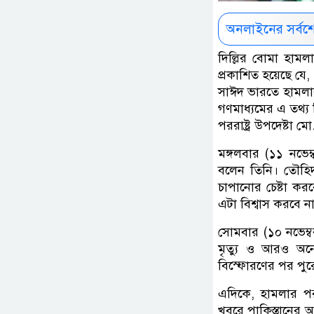
অনলাইনের সর্বশ
দিল্লির বোমা হামল
প্রকাশিত হয়েছে যে, 
সাঈদ ভারতে হামলার
গণমাধ্যমের এ তথ্য
পররাষ্ট্র উপদেষ্টা
মঙ্গলবার (১১ নভেম্ব
বলেন তিনি। তৌহি
চাপানোর চেষ্টা ক
এটা বিশ্বাস করবে ন
সোমবার (১০ নভেম্ব
মৃত্যু ও আরও অনে
বিস্ফোরণের পর পুর
এদিকে, হামলার পর 
খবরে পাকিস্তানের আন