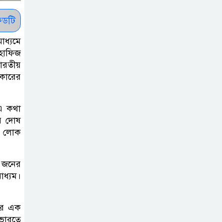
সাকিবকে সমর্থন
করায় অনুতপ্ত
ডটি
আসিফ আকবর ক্ষমা
াধ্যমে
চাইলেন
ন হাফিজ
ারতীয়
কমনওয়েথ গেমসে
রকারের
পদক শুন্যতা
ঘুচানোর আক্ষেপে
ে এ কথা
বাংলাদেশ
র দোষ
বল লোক
প্রথম শ্রেণি ছাড়া
অন্য সব শ্রেণিতে
ট জনের
হবে ভর্তি পরীক্ষা:
াধ্যম।
শিক্ষা মন্ত্রণালয়
়ার এক
কাউকে অসম্মান
 ভারতে