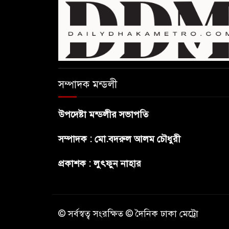
সম্পাদক মন্ডলী
উপদেষ্টা মন্ডলীর সভাপতি
সম্পাদক : মো.বদরুল আলম চৌধুরী
প্রকাশক : লুৎফুন নাহার
© সর্বস্বত্ব সংরক্ষিত © দৈনিক ঢাকা মেট্রো