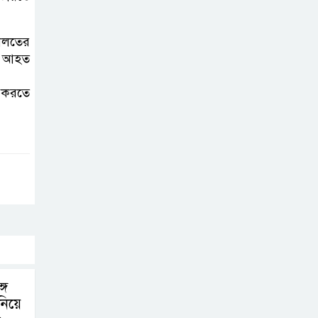
করতে নয়, জনগনের
অধিকার আদায়ে
এসেছিঃ জামাতের আমির
দালতের
ন আহত
রাষ্ট্রপতি নির্বাচন ২০
শ করতে
আগষ্ট
প্রীতির সাথে প্রেম
নয় ছিল গভীর বন্ধুত্ব
: ব্রেট লি
জুলাই সনদ ও
জুলাই যোদ্ধা
সংবর্ধনা অনুষ্ঠানে
গে
বিশৃঙ্খলায় ক্ষুদ্ধ ভারপ্রাপ্ত রাষ্ট্রপতি
নিয়ে