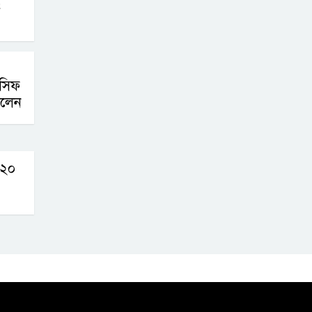
ধ
আসিফ
ইলেন
ন ২০