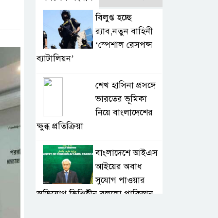
বিলুপ্ত হচ্ছে
র‍্যাব,নতুন বাহিনী
‘স্পেশাল রেসপন্স
ব্যাটালিয়ন’
শেখ হাসিনা প্রসঙ্গে
ভারতের ভূমিকা
নিয়ে বাংলাদেশের
ক্ষুব্ধ প্রতিক্রিয়া
বাংলাদেশে আইএস
আইয়ের অবাধ
সুযোগ পাওয়ার
অভিযোগ ভিত্তিহীন বললো পাকিস্তান