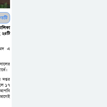
সাকিবকে সমর্থন
করায় অনুতপ্ত
আসিফ আকবর ক্ষমা
ডটি
চাইলেন
তালিকা
হ ২৪টি
কমনওয়েথ গেমসে
পদক শুন্যতা
ঘুচানোর আক্ষেপে
মেদ এ
বাংলাদেশ
সালের
প্রথম শ্রেণি ছাড়া
র্ধে।
অন্য সব শ্রেণিতে
 দপ্তর
হবে ভর্তি পরীক্ষা:
লে ১৭
শিক্ষা মন্ত্রণালয়
ে আপনি
 আগেই
কাউকে অসম্মান