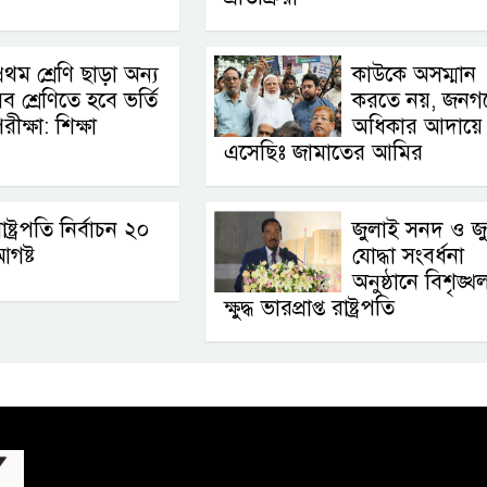
্রথম শ্রেণি ছাড়া অন্য
কাউকে অসম্মান
ব শ্রেণিতে হবে ভর্তি
করতে নয়, জনগ
রীক্ষা: শিক্ষা
অধিকার আদায়ে
এসেছিঃ জামাতের আমির
াষ্ট্রপতি নির্বাচন ২০
জুলাই সনদ ও জ
গষ্ট
যোদ্ধা সংবর্ধনা
অনুষ্ঠানে বিশৃঙ্খ
ক্ষুদ্ধ ভারপ্রাপ্ত রাষ্ট্রপতি