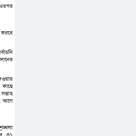
। এরপর
শ করবে
্বাচনি
টদানের
দেওয়ার
র কাছে
সপ্তাহ
াহ আগে
ৃঙ্খলা
যার ৩১