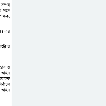
করতে নয়, জনগনের
ম্পন্ন
অধিকার আদায়ে
 সঙ্গে
এসেছিঃ জামাতের আমির
িক্ষক,
রাষ্ট্রপতি নির্বাচন ২০
সি। এর
আগষ্ট
ট্রো‘র
প্রীতির সাথে প্রেম
নয় ছিল গভীর বন্ধুত্ব
: ব্রেট লি
্তাব ও
া আইন
জুলাই সনদ ও
বেক্ষক
জুলাই যোদ্ধা
র্বাচন
সংবর্ধনা অনুষ্ঠানে
লো আইন
বিশৃঙ্খলায় ক্ষুদ্ধ ভারপ্রাপ্ত রাষ্ট্রপতি