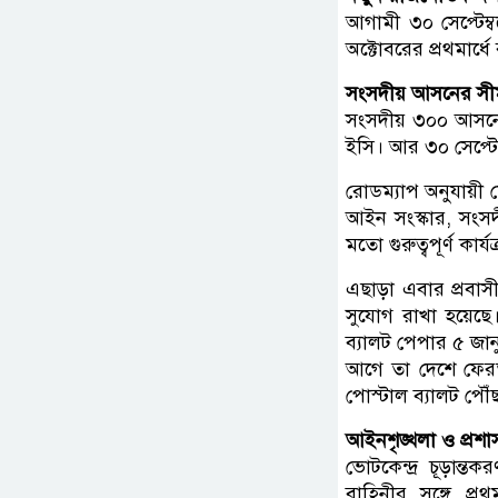
আগামী ৩০ সেপ্টেম্
অক্টোবরের প্রথমার্
সংসদীয় আসনের সীমা
সংসদীয় ৩০০ আসনের
ইসি। আর ৩০ সেপ্টে
রোডম্যাপ অনুযায়ী ম
আইন সংস্কার, সংসদ
মতো গুরুত্বপূর্ণ কার্য
এছাড়া এবার প্রবাস
সুযোগ রাখা হয়েছে। 
ব্যালট পেপার ৫ জান
আগে তা দেশে ফেরত 
পোস্টাল ব্যালট পৌঁ
আইনশৃঙ্খলা ও প্রশাসন
ভোটকেন্দ্র চূড়ান্তক
বাহিনীর সঙ্গে প্র