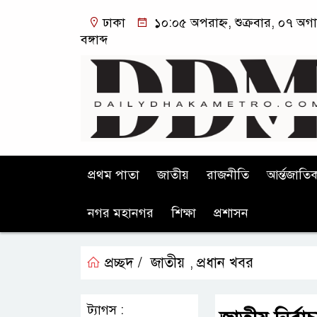
ঢাকা
১০:০৫ অপরাহ্ন, শুক্রবার, ০৭ অগ
বঙ্গাব্দ
প্রথম পাতা
জাতীয়
রাজনীতি
আর্ন্তজাতি
নগর মহানগর
শিক্ষা
প্রশাসন
প্রচ্ছদ /
জাতীয়
প্রধান খবর
,
ট্যাগস :