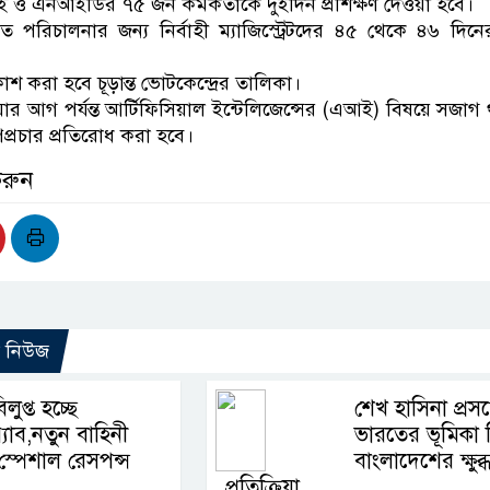
 ও এনআইডির ৭৫ জন কর্মকর্তাকে দুইদিন প্রশিক্ষণ দেওয়া হবে।
লত পরিচালনার জন্য নির্বাহী ম্যাজিস্ট্রেটদের ৪৫ থেকে ৪৬ দিনে
াশ করা হবে চূড়ান্ত ভোটকেন্দ্রের তালিকা।
য়ার আগ পর্যন্ত আর্টিফিসিয়াল ইন্টেলিজেন্সের (এআই) বিষয়ে সজাগ
্রচার প্রতিরোধ করা হবে।
করুন
ো নিউজ
িলুপ্ত হচ্ছে
শেখ হাসিনা প্রসঙ্
‍্যাব,নতুন বাহিনী
ভারতের ভূমিকা 
স্পেশাল রেসপন্স
বাংলাদেশের ক্ষুব্
প্রতিক্রিয়া