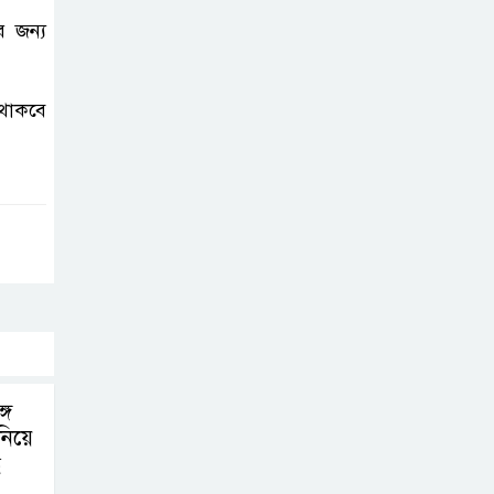
র জন্য
 থাকবে
গে
নিয়ে
ধ