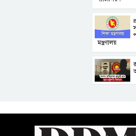
প
স
প
মন্ত্রণালয়
র
আ