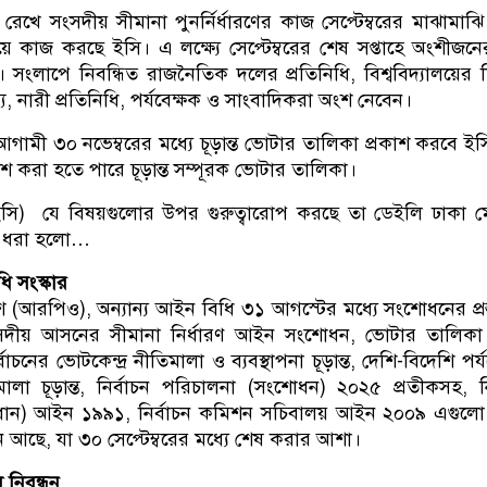
রেখে সংসদীয় সীমানা পুনর্নির্ধারণের কাজ সেপ্টেম্বরের মাঝামাঝি স
নিয়ে কাজ করছে ইসি। এ লক্ষ্যে সেপ্টেম্বরের শেষ সপ্তাহে অংশীজনের
সংলাপে নিবন্ধিত রাজনৈতিক দলের প্রতিনিধি, বিশ্ববিদ্যালয়ের শ
, নারী প্রতিনিধি, পর্যবেক্ষক ও সাংবাদিকরা অংশ নেবেন।
আগামী ৩০ নভেম্বরের মধ্যে চূড়ান্ত ভোটার তালিকা প্রকাশ করবে ই
াশ করা হতে পারে চূড়ান্ত সম্পূরক ভোটার তালিকা।
ইসি) যে বিষয়গুলোর উপর গুরুত্বারোপ করছে তা ডেইলি ঢাকা মে
ে ধরা হলো…
ি সংস্কার
শ (আরপিও), অন্যান্য আইন বিধি ৩১ আগস্টের মধ্যে সংশোধনের প্রস
ংসদীয় আসনের সীমানা নির্ধারণ আইন সংশোধন, ভোটার তালিক
চনের ভোটকেন্দ্র নীতিমালা ও ব্যবস্থাপনা চূড়ান্ত, দেশি-বিদেশি পর্য
লা চূড়ান্ত, নির্বাচন পরিচালনা (সংশোধন) ২০২৫ প্রতীকসহ, নি
 বিধান) আইন ১৯৯১, নির্বাচন কমিশন সচিবালয় আইন ২০০৯ এগু
য়াধীন আছে, যা ৩০ সেপ্টেম্বরের মধ্যে শেষ করার আশা।
নিবন্ধন