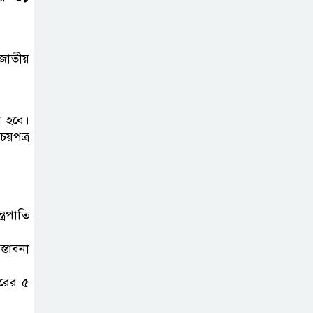
।
 জাতীয়
া হবে।
চয়পত্র
্রপাতি
্তাবনা
ারের ৫