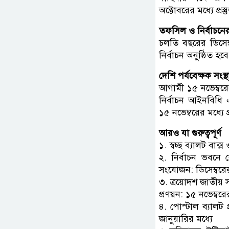
অক্টোবরের মধ্যে প্রস
তফসিল ও নির্বাচনে
চলতি বছরের ডিসেম্
নির্বাচন অনুষ্ঠিত হব
দেশি পর্যবেক্ষক সংস্
আগামী ১৫ নভেম্বরের 
নির্বাচন আইনবিধি এ
১৫ নভেম্বরের মধ্যে 
আরও যা গুরুত্বপূর্ণ
১. স্বচ্ছ ব্যালট বাক
২. নির্বাচন ভবনে 
সংযোজন: ডিসেম্বরের
৩. ত্রয়োদশ জাতীয় সং
প্রণয়ন: ১৫ নভেম্বরে
৪. পোস্টাল ব্যালট
জানুয়ারির মধ্যে