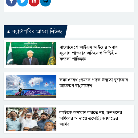
এ ক্যাটাগরির আরো নিউজ
বাংলাদেশে আইএস আইয়ের অবাধ
সুযোগ পাওয়ার অভিযোগ ভিত্তিহীন
বললো পাকিস্তান
কমনওয়েথ গেমসে পদক শুন্যতা ঘুচানোর
আক্ষেপে বাংলাদেশ
কাউকে অসম্মান করতে নয়, জনগনের
অধিকার আদায়ে এসেছিঃ জামাতের
আমির