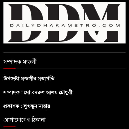
প্রথম শ্রেণি ছাড়া অন্য সব শ্রেণিতে
হবে ভর্তি পরীক্ষা: শিক্ষা মন্ত্রণালয়
কাউকে অসম্মান করতে নয়,
জনগনের অধিকার আদায়ে এসেছিঃ
জামাতের আমির
রাষ্ট্রপতি নির্বাচন ২০ আগষ্ট
সম্পাদক মন্ডলী
উপদেষ্টা মন্ডলীর সভাপতি
প্রীতির সাথে প্রেম নয় ছিল গভীর
সম্পাদক : মো.বদরুল আলম চৌধুরী
বন্ধুত্ব : ব্রেট লি
প্রকাশক : লুৎফুন নাহার
জুলাই সনদ ও জুলাই যোদ্ধা সংবর্ধনা
অনুষ্ঠানে বিশৃঙ্খলায় ক্ষুদ্ধ ভারপ্রাপ্ত
যোগাযোগের ঠিকানা
রাষ্ট্রপতি