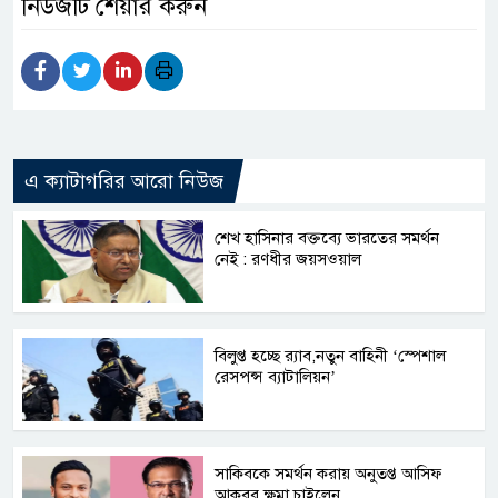
নিউজটি শেয়ার করুন
এ ক্যাটাগরির আরো নিউজ
শেখ হাসিনার বক্তব্যে ভারতের সমর্থন
নেই : রণধীর জয়সওয়াল
বিলুপ্ত হচ্ছে র‍্যাব,নতুন বাহিনী ‘স্পেশাল
রেসপন্স ব্যাটালিয়ন’
সাকিবকে সমর্থন করায় অনুতপ্ত আসিফ
আকবর ক্ষমা চাইলেন