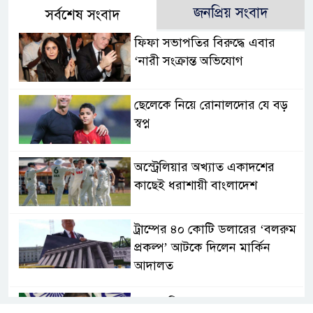
জনপ্রিয় সংবাদ
সর্বশেষ সংবাদ
ফিফা সভাপতির বিরুদ্ধে এবার
‘নারী সংক্রান্ত অভিযোগ
ছেলেকে নিয়ে রোনালদোর যে বড়
স্বপ্ন
অস্ট্রেলিয়ার অখ্যাত একাদশের
কাছেই ধরাশায়ী বাংলাদেশ
ট্রাম্পের ৪০ কোটি ডলারের ‘বলরুম
প্রকল্প’ আটকে দিলেন মার্কিন
আদালত
শেখ হাসিনার বক্তব্যে ভারতের