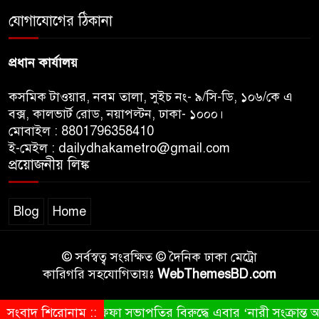
সাকিবকে সমর্থন করায় অনুতপ্ত
যোগাযোগের ঠিকানা
আসিফ আকবর ক্ষমা চাইলেন
প্রধান কার্যালয়
কসমিক টাওয়ার, নবম তালা, সুইচ নং- ৯/সি-ডি, ১০৬/কে এ
বক্স, কালভার্ট রোড, নয়াপল্টন, ঢাকা- ১০০০।
মোবাইল : 8801796358410
ই-মেইল : dailydhakametro@gmail.com
প্রয়োজনীয় লিঙ্ক
Blog
Home
© সর্বস্বত্ব সংরক্ষিত © দৈনিক ঢাকা মেট্রো
কারিগরি সহযোগিতায়ঃ
WebThemesBD.com
সংবাদ শিরোনাম ::
ফিফা সভাপতির বিরুদ্ধে এবার ‘নারী সংক্রান্ত অভ