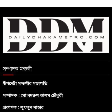
সমর্থন নেই : রণধীর জয়সওয়াল
শেখ হাসিনা দেশে ফিরে আসুক,
গণহত্যার দায়ে কারাগারে যাক :
আইনমন্ত্রী
বিলুপ্ত হচ্ছে র‍্যাব,নতুন বাহিনী
‘স্পেশাল রেসপন্স ব্যাটালিয়ন’
শেখ হাসিনা প্রসঙ্গে ভারতের ভূমিকা
সম্পাদক মন্ডলী
নিয়ে বাংলাদেশের ক্ষুব্ধ প্রতিক্রিয়া
উপদেষ্টা মন্ডলীর সভাপতি
বাংলাদেশে আইএস আইয়ের অবাধ
সম্পাদক : মো.বদরুল আলম চৌধুরী
সুযোগ পাওয়ার অভিযোগ ভিত্তিহীন
বললো পাকিস্তান
প্রকাশক : লুৎফুন নাহার