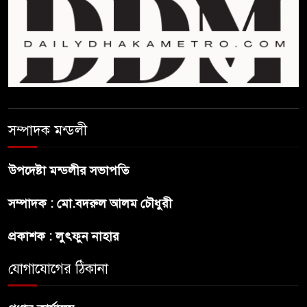
ফিফা সভাপতির বিরুদ্ধে এবার
‘নারী সংক্রান্ত অভিযোগ
ছেলেকে নিয়ে রোনালদোর যে বড়
স্বপ্ন
সম্পাদক মন্ডলী
অস্ট্রেলিয়ার অখ্যাত একাদশের
কাছেই ধরাশায়ী বাংলাদেশ
উপদেষ্টা মন্ডলীর সভাপতি
সম্পাদক : মো.বদরুল আলম চৌধুরী
ট্রাম্পের ৪০ কোটি ডলারের ‘বলরুম
প্রকল্প’ আটকে দিলেন মার্কিন
প্রকাশক : লুৎফুন নাহার
আদালত
যোগাযোগের ঠিকানা
শেখ হাসিনার বক্তব্যে ভারতের
সমর্থন নেই : রণধীর জয়সওয়াল