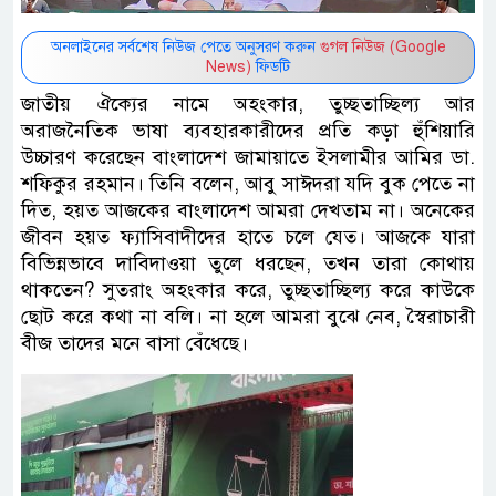
অনলাইনের সর্বশেষ নিউজ পেতে অনুসরণ করুন
গুগল নিউজ (Google
News)
ফিডটি
জাতীয় ঐক্যের নামে অহংকার, তুচ্ছতাচ্ছিল্য আর
অরাজনৈতিক ভাষা ব্যবহারকারীদের প্রতি কড়া হুঁশিয়ারি
উচ্চারণ করেছেন বাংলাদেশ জামায়াতে ইসলামীর আমির ডা.
শফিকুর রহমান। তিনি বলেন, আবু সাঈদরা যদি বুক পেতে না
দিত, হয়ত আজকের বাংলাদেশ আমরা দেখতাম না। অনেকের
জীবন হয়ত ফ্যাসিবাদীদের হাতে চলে যেত। আজকে যারা
বিভিন্নভাবে দাবিদাওয়া তুলে ধরছেন, তখন তারা কোথায়
থাকতেন? সুতরাং অহংকার করে, তুচ্ছতাচ্ছিল্য করে কাউকে
ছোট করে কথা না বলি। না হলে আমরা বুঝে নেব, স্বৈরাচারী
বীজ তাদের মনে বাসা বেঁধেছে।