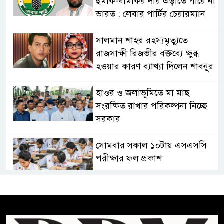
হুমকি-ধামকির দায় এড়াতে পারে না
ভারত : লেবার পার্টির চেয়ারম্যান
সালমান শাহর রহস্যমৃত্যুতে
রাজসাক্ষী রিজভীর বক্তব্যে ক্ষুব্ধ
হওয়ার কারণ ব্যাখ্যা দিলেন শাবনুর
হাওর ও জলাভূমিতে মা মাছ
সংরক্ষিত রাখার পরিকল্পনা নিচ্ছে
সরকার
সোমবার সকাল ১০টায় এসএসসি
পরীক্ষার ফল প্রকাশ
চিকিৎসকদের পেশাগত দায়িত্বে
রাজনীতি যেন বাধা না হয় :
প্রধানমন্ত্রী