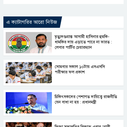
এ ক্যাটাগরির আরো নিউজ
মৃত্যুদণ্ডপ্রাপ্ত আসামী হাসিনার হুমকি-
ধামকির দায় এড়াতে পারে না ভারত :
লেবার পার্টির চেয়ারম্যান
সোমবার সকাল ১০টায় এসএসসি
পরীক্ষার ফল প্রকাশ
চিকিৎসকদের পেশাগত দায়িত্বে রাজনীতি
যেন বাধা না হয় : প্রধানমন্ত্রী
ফিফা সভাপতির বিরুদ্ধে এবার ‘নারী