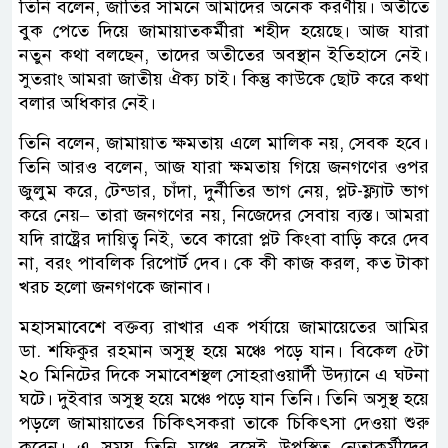
তিনি বলেন, জাতির সামনে আমাদের অনেক করণীয়। অতীতে
বুক পেতে দিয়ে জামায়াতকর্মীরা শহীদ হয়েছে। আজ যারা
নতুন কথা বলছেন, তাদের অতীতের অবস্থান ইতিহাসে নেই।
সুতরাং আমরা জাতীয় ঐক্য চাই। কিন্তু কাউকে ছোট করে কথা
বলার অধিকার নেই।
তিনি বলেন, জামায়াত ক্ষমতায় এলে মালিক নয়, সেবক হবে।
তিনি আরও বলেন, আজ যারা ক্ষমতায় গিয়ে জনগণের ওপর
জুলুম করে, টেন্ডার, চাঁদা, দুর্নীতির ভাগ নেয়, প্লট-ফ্ল্যাট ভাগ
করে নেয়– তারা জনগণের নয়, নিজেদের সেবায় ব্যস্ত। আমরা
যদি রাষ্ট্রের দায়িত্ব নিই, তবে কারো প্লট কিংবা বাড়ি করে দেব
না, বরং পাবলিক রিপোর্ট দেব। কে কী কাজ করল, কত টাকা
খরচ হলো জনগণকে জানাব।
মহাসমাবেশে বক্তব্য রাখার এক পর্যায়ে জামায়েতের আমির
ডা. শফিকুর রহমান অসুস্থ হয়ে মঞ্চে পড়ে যান। বিকেল ৫টা
২০ মিনিটের দিকে সমাবেশস্থল সোহরাওয়ার্দী উদ্যানে এ ঘটনা
ঘটে। দুইবার অসুস্থ হয়ে মঞ্চে পড়ে যান তিনি। তিনি অসুস্থ হয়ে
পড়লে জামায়াতের চিকিৎসকরা তাকে চিকিৎসা দেওয়া শুরু
করেন। এ সময় তিনি মঞ্চে বসেই উপস্থিত নেতাকর্মীদের