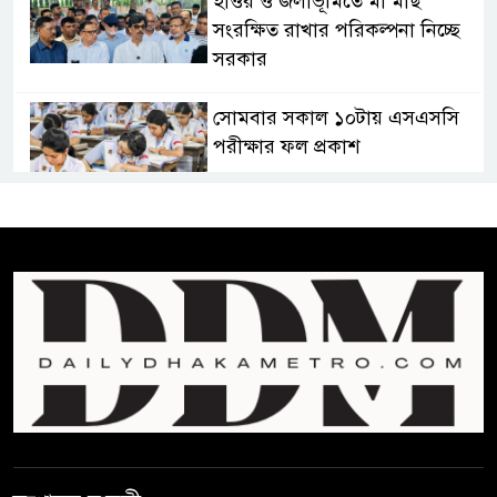
হাওর ও জলাভূমিতে মা মাছ
সংরক্ষিত রাখার পরিকল্পনা নিচ্ছে
সরকার
সোমবার সকাল ১০টায় এসএসসি
পরীক্ষার ফল প্রকাশ
চিকিৎসকদের পেশাগত দায়িত্বে
রাজনীতি যেন বাধা না হয় :
প্রধানমন্ত্রী
ফিফা সভাপতির বিরুদ্ধে এবার
‘নারী সংক্রান্ত অভিযোগ
ছেলেকে নিয়ে রোনালদোর যে বড়
স্বপ্ন