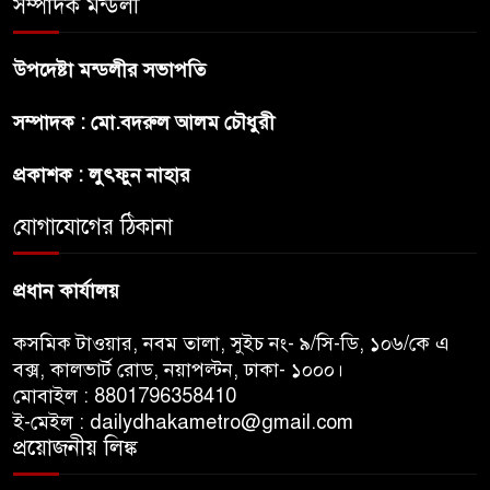
সম্পাদক মন্ডলী
অস্ট্রেলিয়ার অখ্যাত একাদশের
কাছেই ধরাশায়ী বাংলাদেশ
উপদেষ্টা মন্ডলীর সভাপতি
সম্পাদক : মো.বদরুল আলম চৌধুরী
ট্রাম্পের ৪০ কোটি ডলারের ‘বলরুম
প্রকল্প’ আটকে দিলেন মার্কিন
প্রকাশক : লুৎফুন নাহার
আদালত
যোগাযোগের ঠিকানা
শেখ হাসিনার বক্তব্যে ভারতের
সমর্থন নেই : রণধীর জয়সওয়াল
প্রধান কার্যালয়
কসমিক টাওয়ার, নবম তালা, সুইচ নং- ৯/সি-ডি, ১০৬/কে এ
বক্স, কালভার্ট রোড, নয়াপল্টন, ঢাকা- ১০০০।
মোবাইল : 8801796358410
ই-মেইল : dailydhakametro@gmail.com
প্রয়োজনীয় লিঙ্ক