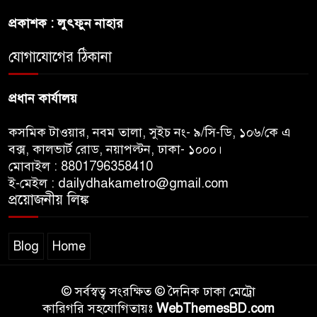
প্রকাশক : লুৎফুন নাহার
জুলাই সনদ ও জুলাই যোদ্ধা সংবর্ধনা
অনুষ্ঠানে বিশৃঙ্খলায় ক্ষুদ্ধ ভারপ্রাপ্ত
যোগাযোগের ঠিকানা
রাষ্ট্রপতি
প্রধান কার্যালয়
কসমিক টাওয়ার, নবম তালা, সুইচ নং- ৯/সি-ডি, ১০৬/কে এ
বক্স, কালভার্ট রোড, নয়াপল্টন, ঢাকা- ১০০০।
মোবাইল : 8801796358410
ই-মেইল : dailydhakametro@gmail.com
প্রয়োজনীয় লিঙ্ক
Blog
Home
© সর্বস্বত্ব সংরক্ষিত © দৈনিক ঢাকা মেট্রো
কারিগরি সহযোগিতায়ঃ
WebThemesBD.com