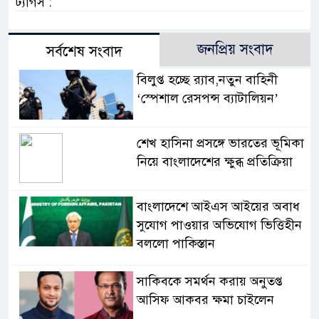
ট্যাগস :
জনপ্রিয় সংবাদ
সর্বশেষ সংবাদ
বিলুপ্ত হচ্ছে র‍্যাব,নতুন বাহিনী
‘স্পেশাল রেসপন্স ব্যাটালিয়ন’
শেখ হাসিনা প্রসঙ্গে ভারতের ভূমিকা
নিয়ে বাংলাদেশের ক্ষুব্ধ প্রতিক্রিয়া
বাংলাদেশে আইএস আইয়ের অবাধ
সুযোগ পাওয়ার অভিযোগ ভিত্তিহীন
বললো পাকিস্তান
সাকিবকে সমর্থন করায় অনুতপ্ত
আসিফ আকবর ক্ষমা চাইলেন