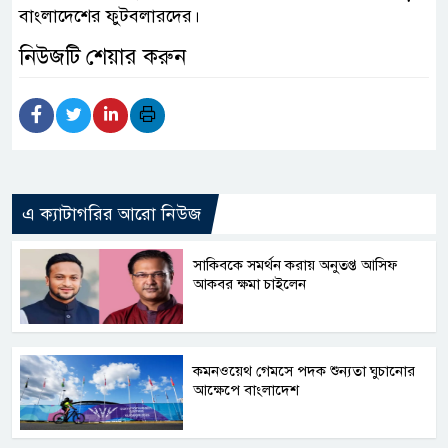
বাংলাদেশের ফুটবলারদের।
নিউজটি শেয়ার করুন
এ ক্যাটাগরির আরো নিউজ
সাকিবকে সমর্থন করায় অনুতপ্ত আসিফ
আকবর ক্ষমা চাইলেন
কমনওয়েথ গেমসে পদক শুন্যতা ঘুচানোর
আক্ষেপে বাংলাদেশ