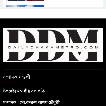
কমনওয়েথ গেমসে পদক শুন্যতা
ঘুচানোর আক্ষেপে বাংলাদেশ
প্রথম শ্রেণি ছাড়া অন্য সব শ্রেণিতে
হবে ভর্তি পরীক্ষা: শিক্ষা মন্ত্রণালয়
কাউকে অসম্মান করতে নয়,
জনগনের অধিকার আদায়ে এসেছিঃ
জামাতের আমির
রাষ্ট্রপতি নির্বাচন ২০ আগষ্ট
সম্পাদক মন্ডলী
উপদেষ্টা মন্ডলীর সভাপতি
প্রীতির সাথে প্রেম নয় ছিল গভীর
সম্পাদক : মো.বদরুল আলম চৌধুরী
বন্ধুত্ব : ব্রেট লি