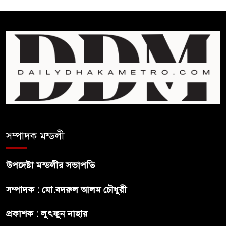
রাজসাক্ষী রিজভীর বক্তব্যে ক্ষুব্ধ
হওয়ার কারণ ব্যাখ্যা দিলেন শাবনুর
হাওর ও জলাভূমিতে মা মাছ
সংরক্ষিত রাখার পরিকল্পনা নিচ্ছে
সরকার
সোমবার সকাল ১০টায় এসএসসি
পরীক্ষার ফল প্রকাশ
সম্পাদক মন্ডলী
চিকিৎসকদের পেশাগত দায়িত্বে
রাজনীতি যেন বাধা না হয় :
উপদেষ্টা মন্ডলীর সভাপতি
প্রধানমন্ত্রী
সম্পাদক : মো.বদরুল আলম চৌধুরী
ফিফা সভাপতির বিরুদ্ধে এবার
প্রকাশক : লুৎফুন নাহার
‘নারী সংক্রান্ত অভিযোগ