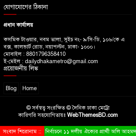
যোগাযোগের ঠিকানা
ছেলেকে নিয়ে রোনালদোর যে বড়
স্বপ্ন
প্রধান কার্যালয়
কসমিক টাওয়ার, নবম তালা, সুইচ নং- ৯/সি-ডি, ১০৬/কে এ
বক্স, কালভার্ট রোড, নয়াপল্টন, ঢাকা- ১০০০।
মোবাইল : 8801796358410
ই-মেইল : dailydhakametro@gmail.com
প্রয়োজনীয় লিঙ্ক
Blog
Home
© সর্বস্বত্ব সংরক্ষিত © দৈনিক ঢাকা মেট্রো
কারিগরি সহযোগিতায়ঃ
WebThemesBD.com
সংবাদ শিরোনাম ::
রাষ্ট্রপতি নির্বাচনে ১১ দলীয় ঐক্যের প্রার্থী অলি আহমদ