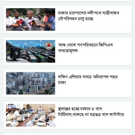
ঢাকার চারপাশের নদীপথে যাত্রীবান্ধব
নৌপরিবহন চালু হচ্ছে
আজ থেকে গণপরিবহনে জিপিএস
বাধ্যতামূলক
দক্ষিণ এশিয়ার সবচে অনিরাপদ শহর
ঢাকা
স্থানান্তর হচ্ছে ঢাকার ৪ বাস
টার্মিনাল,থাকছে না যত্রতত্র বাস কাউন্টার