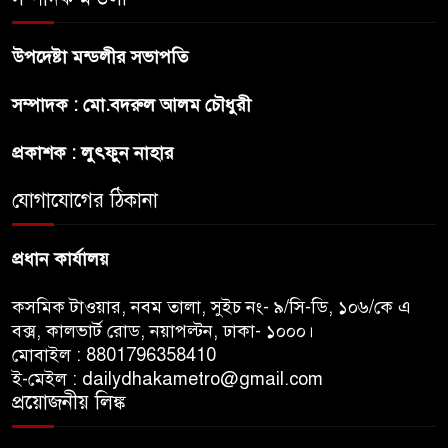
হবে ভর্তি পরীক্ষা: শিক্ষা মন্ত্রণালয়
উপদেষ্টা মন্ডলীর সভাপতি
কাউকে অসম্মান করতে নয়,
সম্পাদক : মো.বদরুল আলম চৌধুরী
জনগনের অধিকার আদায়ে এসেছিঃ
জামাতের আমির
প্রকাশক : লুৎফুন নাহার
রাষ্ট্রপতি নির্বাচন ২০ আগষ্ট
যোগাযোগের ঠিকানা
প্রধান কার্যালয়
কসমিক টাওয়ার, নবম তালা, সুইচ নং- ৯/সি-ডি, ১০৬/কে এ
বক্স, কালভার্ট রোড, নয়াপল্টন, ঢাকা- ১০০০।
মোবাইল : 8801796358410
ই-মেইল : dailydhakametro@gmail.com
প্রয়োজনীয় লিঙ্ক