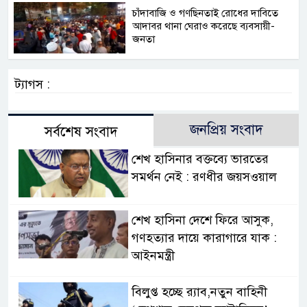
চাঁদাবাজি ও গণছিনতাই রোধের দাবিতে
আদাবর থানা ঘেরাও করেছে ব্যবসায়ী-
জনতা
ট্যাগস :
জনপ্রিয় সংবাদ
সর্বশেষ সংবাদ
শেখ হাসিনার বক্তব্যে ভারতের
সমর্থন নেই : রণধীর জয়সওয়াল
শেখ হাসিনা দেশে ফিরে আসুক,
গণহত্যার দায়ে কারাগারে যাক :
আইনমন্ত্রী
বিলুপ্ত হচ্ছে র‍্যাব,নতুন বাহিনী