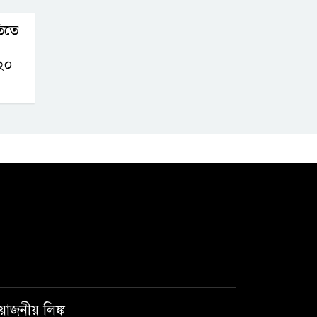
িতে
২০
রয়োজনীয় লিঙ্ক