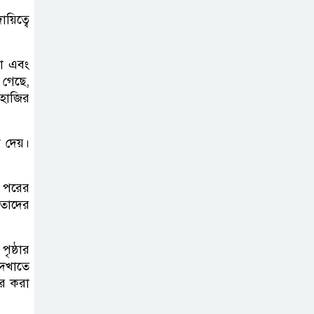
গ্যাসের দাম বাড়লো
য়িত্বে
৭০ টাকা, সন্ধ্যা
থেকে কার্যকর
না এবং
 গেছে,
রাজধানীর
 হাজির
উত্তরখানে
পরিচ্ছন্নতাকর্মী-
শ দেয়।
এলাকাবাসীর মধ্যে সংঘর্ষ, প্রশাসক ও
স্থানীয় এমপির’র ওপর হামলার
র পরের
অভিযোগ
তাদের
ভারতের
রাজনীতিতে আবারো
ৃষ্ঠার
উত্তাপ, এবারের ইস্যু
দেখাতে
ার করা
ই-২০ পেট্রোল