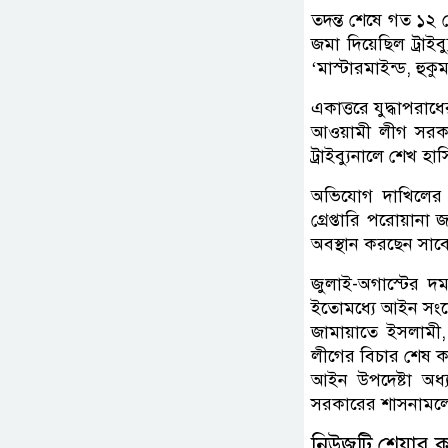
তদন্ত শেষে গত ১২ 
জমা দিয়েছিল ট্রাইব
‘মাস্টারমাইন্ড, হুক
একাত্তরে যুদ্ধাপরা
আওয়ামী লীগ সরক
ট্রাইব্যুনালে শেখ হ
অভিযোগ দাখিলের 
গ্রেপ্তারি পরোয়ানা
অবস্থান করছেন সাবেক
জুলাই-অগাস্টের দ
ইতোমধ্যে আইন সংশো
জামায়াতে ইসলামী
লীগের বিচার শেষ 
আইন উপদেষ্টা অধ্য
সরকারের শাসনামলে
নিউজটি শেয়ার 