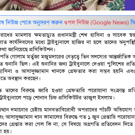
েষ নিউজ পেতে অনুসরণ করুন
গুগল নিউজ (Google News)
ফি
ের মামলায় ক্ষমতাচ্যুত প্রধানমন্ত্রী শেখ হাসিনা ও সাবেক স্বরাষ্ট্র
াত কার্যদিবসের মধ্যে ট্রাইব্যুনালে হাজির না হলে তাদের অনুপস্থ
 কথা জানিয়েছে প্রসিকিউশন।
তি গোলাম মর্তুজা মজুমদারের নেতৃত্বে তিন সদস্যের আন্তর্জাতিক
িতে শুনানি ছিল। এই শুনানির জন্য ট্রাইবুনালে দেওয়া পুলিশের প্রত
াসিনা ও আসাদুজ্জামান খানকে গ্রেফতার করা সম্ভব হয়নি এব
তে অবস্থান করছেন।
নিতে তাদের বিরুদ্ধে জারি হওয়া গ্রেফতারি পরোয়ানা সংক্রান্ত প্র
ট্রাইব্যুনালে পড়ে শোনান চিফ প্রসিকিউটর তাজুল ইসলাম।
্যুত্থান দমানোর চেষ্টায় মানবতাবিরোধী অপরাধের পাঁচটি অভিযো
ং আসাদুজ্জামান খান কামালের বিরুদ্ধে গত ১ জুন গ্রেপ্তারি পরোয়ান
তাদের গ্রেপ্তার করা গেল কি না, সে বিষয়ে অগ্রগতি প্রতিবেদন দিতে
রা হয়।