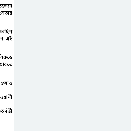
তিবেদন
শংসতার
করেছিল
পর এই
ুদ্ধে
 ভারতে
জন্যও
ওয়ামী
্বর্তী