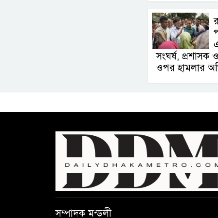
র
প
এ
সংঘর্ষ, প্রশাসক 
ওপর হামলার অ
সম্পাদক মন্ডলী