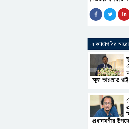
এ ক্যাটাগরির আর
জ
য
অ
ক্ষুদ্ধ ভারপ্রাপ্ত রাষ্
শ
প
ন
প্রধানমন্ত্রীর উপদেষ