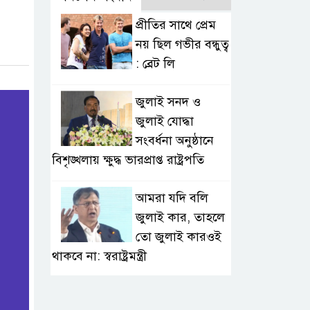
প্রীতির সাথে প্রেম
নয় ছিল গভীর বন্ধুত্ব
: ব্রেট লি
জুলাই সনদ ও
জুলাই যোদ্ধা
সংবর্ধনা অনুষ্ঠানে
বিশৃঙ্খলায় ক্ষুদ্ধ ভারপ্রাপ্ত রাষ্ট্রপতি
আমরা যদি বলি
জুলাই কার, তাহলে
তো জুলাই কারওই
থাকবে না: স্বরাষ্ট্রমন্ত্রী
ফ্যাসিবাদ মুক্ত