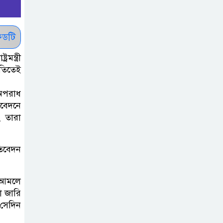
দিবস ৫ আগস্ট
ডটি
শেখ হাসিনার বক্তব্য
প্রচার করলেই
মন্ত্রী
ব্যবস্থা নিবে সরকার
িতিতেই
: প্রধানমন্ত্রীর উপদেষ্টা
 অপরাধ
িবেদনে
বাংলাদেশে
ং তারা
বিনিয়োগ ও দক্ষ
শ্রমিক নিতে আগ্রহী
সৌদি আরব
তিবেদন
ব্রাজিলের
গ আমলে
ফুটবলারকে গুলি
া জারি
করে হত্যা
 সেদিন