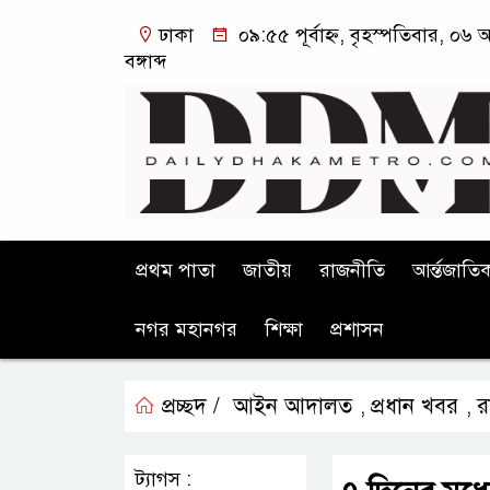
ঢাকা
০৯:৫৫ পূর্বাহ্ন, বৃহস্পতিবার, ০৬
বঙ্গাব্দ
প্রথম পাতা
জাতীয়
রাজনীতি
আর্ন্তজাতি
নগর মহানগর
শিক্ষা
প্রশাসন
প্রচ্ছদ /
আইন আদালত
প্রধান খবর
র
,
,
ট্যাগস :