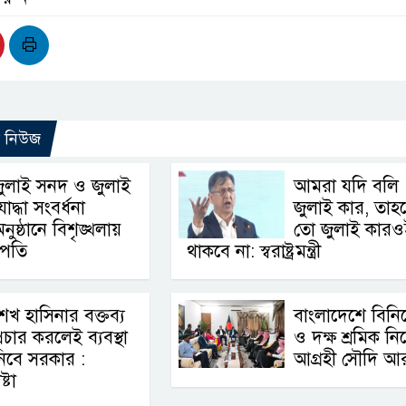
ো নিউজ
ুলাই সনদ ও জুলাই
আমরা যদি বলি
োদ্ধা সংবর্ধনা
জুলাই কার, তাহ
নুষ্ঠানে বিশৃঙ্খলায়
তো জুলাই কারও
ট্রপতি
থাকবে না: স্বরাষ্ট্রমন্ত্রী
েখ হাসিনার বক্তব্য
বাংলাদেশে বিন
্রচার করলেই ব্যবস্থা
ও দক্ষ শ্রমিক নি
িবে সরকার :
আগ্রহী সৌদি আ
্টা