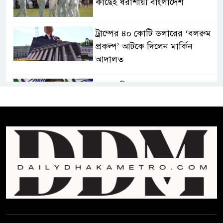
কাছেই ধরাশায়ী বাংলাদেশ
ট্রাম্পের ৪০ কোটি ডলারের ‘বলরুম
প্রকল্প’ আটকে দিলেন মার্কিন
আদালত
শেখ হাসিনার বক্তব্যে ভারতের
সমর্থন নেই : রণধীর জয়সওয়াল
শেখ হাসিনা দেশে ফিরে আসুক,
গণহত্যার দায়ে কারাগারে যাক :
আইনমন্ত্রী
বিলুপ্ত হচ্ছে র‍্যাব,নতুন বাহিনী
‘স্পেশাল রেসপন্স ব্যাটালিয়ন’