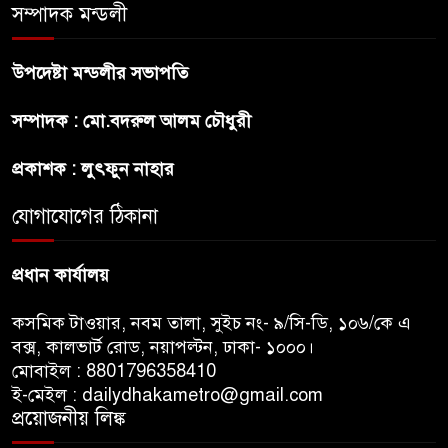
শেখ হাসিনা প্রসঙ্গে ভারতের ভূমিকা
সম্পাদক মন্ডলী
নিয়ে বাংলাদেশের ক্ষুব্ধ প্রতিক্রিয়া
উপদেষ্টা মন্ডলীর সভাপতি
বাংলাদেশে আইএস আইয়ের অবাধ
সম্পাদক : মো.বদরুল আলম চৌধুরী
সুযোগ পাওয়ার অভিযোগ ভিত্তিহীন
বললো পাকিস্তান
প্রকাশক : লুৎফুন নাহার
সাকিবকে সমর্থন করায় অনুতপ্ত
যোগাযোগের ঠিকানা
আসিফ আকবর ক্ষমা চাইলেন
প্রধান কার্যালয়
কসমিক টাওয়ার, নবম তালা, সুইচ নং- ৯/সি-ডি, ১০৬/কে এ
বক্স, কালভার্ট রোড, নয়াপল্টন, ঢাকা- ১০০০।
মোবাইল : 8801796358410
ই-মেইল : dailydhakametro@gmail.com
প্রয়োজনীয় লিঙ্ক