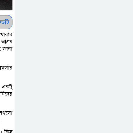
হাসিনার হুমকি-
ধামকির দায় এড়াতে
পারে না ভারত : লেবার পার্টির
ডটি
চেয়ারম্যান
 খাবার
 আশ্রয়
সালমান শাহর
ই জানা
রহস্যমৃত্যুতে
রাজসাক্ষী রিজভীর
হামলার
বক্তব্যে ক্ষুব্ধ হওয়ার কারণ ব্যাখ্যা
দিলেন শাবনুর
ও একটু
হাওর ও জলাভূমিতে
িনিদের
মা মাছ সংরক্ষিত
রাখার পরিকল্পনা
সেগুলো
নিচ্ছে সরকার
।
কিন্তু