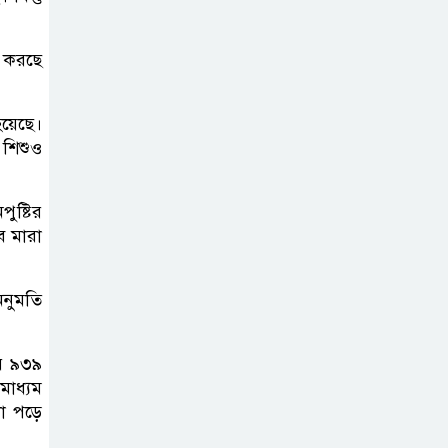
সোমবার সকাল
১০টায় এসএসসি
পরীক্ষার ফল প্রকাশ
’ করছে
চিকিৎসকদের
হয়েছে।
পেশাগত দায়িত্বে
 শিশুও
রাজনীতি যেন বাধা
না হয় : প্রধানমন্ত্রী
ুষ্টির
ে মারা
ফিফা সভাপতির
বিরুদ্ধে এবার ‘নারী
অনুমতি
সংক্রান্ত অভিযোগ
ছেলেকে নিয়ে
ার ৯৩৯
াধ্যম
রোনালদোর যে বড়
কা পড়ে
স্বপ্ন