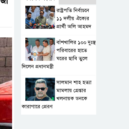
াজা
রাষ্ট্রপতি নির্বাচনে
১১ দলীয় ঐক্যের
প্রার্থী অলি আহমদ
বাঁশখালির ১০০ দুঃস্থ
পরিবারের হাতে
ঘরের ছাবি তুলে
দিলেন প্রধানমন্ত্রী
সালমান শাহ হত্যা
মামলায় গ্রেপ্তার
খলনায়ক ডনকে
কারাগারে প্রেরণ
মৃত্যুদণ্ডপ্রাপ্ত আসামী