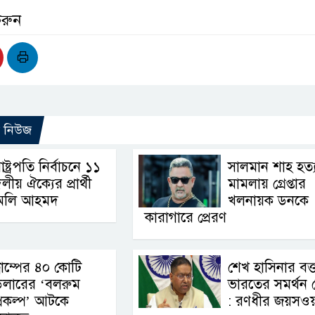
করুন
ো নিউজ
াষ্ট্রপতি নির্বাচনে ১১
সালমান শাহ হত্য
লীয় ঐক্যের প্রার্থী
মামলায় গ্রেপ্তার
অলি আহমদ
খলনায়ক ডনকে
কারাগারে প্রেরণ
্রাম্পের ৪০ কোটি
শেখ হাসিনার বক্ত
ডলারের ‘বলরুম
ভারতের সমর্থন 
্রকল্প’ আটকে
: রণধীর জয়সওয