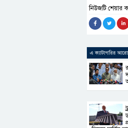
নিউজটি শেয়ার 
এ ক্যাটাগরির আর
র
দ
ট
প