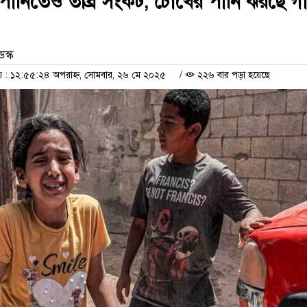
পানিতেও তীব্র সংকট, চোখের পানি ঝরছে গ
েস্ক
: ১২:৫৫:২৪ অপরাহ্ন, সোমবার, ২৬ মে ২০২৫
/
২২৬ বার পড়া হয়েছে