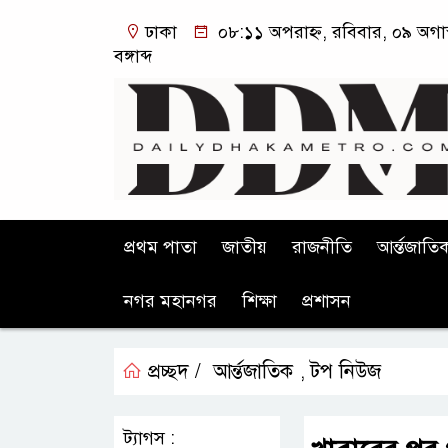
ঢাকা
০৮:১১ অপরাহ্ন, রবিবার, ০৯ অগা
বঙ্গাব্দ
প্রথম পাতা
জাতীয়
রাজনীতি
আর্ন্তজাতি
নগর মহানগর
শিক্ষা
প্রশাসন
প্রচ্ছদ /
আর্ন্তজাতিক
টপ নিউজ
,
ট্যাগস :