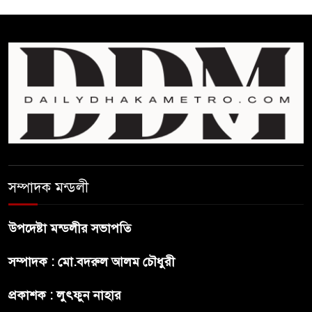
চিকিৎসকদের পেশাগত দায়িত্বে
রাজনীতি যেন বাধা না হয় :
প্রধানমন্ত্রী
ফিফা সভাপতির বিরুদ্ধে এবার
‘নারী সংক্রান্ত অভিযোগ
ছেলেকে নিয়ে রোনালদোর যে বড়
স্বপ্ন
সম্পাদক মন্ডলী
অস্ট্রেলিয়ার অখ্যাত একাদশের
কাছেই ধরাশায়ী বাংলাদেশ
উপদেষ্টা মন্ডলীর সভাপতি
সম্পাদক : মো.বদরুল আলম চৌধুরী
ট্রাম্পের ৪০ কোটি ডলারের ‘বলরুম
প্রকল্প’ আটকে দিলেন মার্কিন
প্রকাশক : লুৎফুন নাহার
আদালত