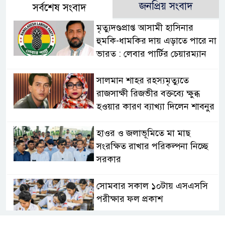
জনপ্রিয় সংবাদ
সর্বশেষ সংবাদ
মৃত্যুদণ্ডপ্রাপ্ত আসামী হাসিনার
হুমকি-ধামকির দায় এড়াতে পারে না
ভারত : লেবার পার্টির চেয়ারম্যান
সালমান শাহর রহস্যমৃত্যুতে
রাজসাক্ষী রিজভীর বক্তব্যে ক্ষুব্ধ
হওয়ার কারণ ব্যাখ্যা দিলেন শাবনুর
হাওর ও জলাভূমিতে মা মাছ
সংরক্ষিত রাখার পরিকল্পনা নিচ্ছে
সরকার
সোমবার সকাল ১০টায় এসএসসি
পরীক্ষার ফল প্রকাশ