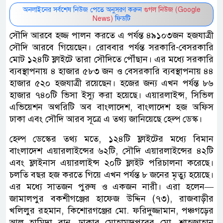
অনলাইনের সর্বশেষ নিউজ পেতে অনুসরণ করুন
গুগল নিউজ (Google
News)
ফিডটি
সৌদি আরবে হজ্জ পালন করতে এ পর্যন্ত ৪৯১০৩জন হজযাত্রী
সৌদি আরবে গিয়েছেন। রোববার পর্যন্ত সরকারি-বেসরকারি
মোট ১২৪টি ফ্লাইটে তারা সৌদিতে পৌঁছান। এর মধ্যে সরকারি
ব্যবস্থাপনায় ৪ হাজার ৫৮৩ জন ও বেসরকারি ব্যবস্থাপনায় ৪৪
হাজার ৫২০ হজযাত্রী রয়েছেন। হজের জন্য এখন পর্যন্ত ৮৬
হাজার ৭৪০টি ভিসা ইস্যু করা হয়েছে। এয়ারলাইন্স, সিভিল
এভিয়েশন অথরিটি অব বাংলাদেশ, বাংলাদেশ হজ অফিস
ঢাকা এবং সৌদি আরব সূত্রে এ তথ্য জানিয়েছে হেল্প ডেস্ক।
হেল্প ডেস্কের তথ্য মতে, ১২৪টি ফ্লাইটের মধ্যে বিমান
বাংলাদেশ এয়ারলাইন্সের ৬২টি, সৌদি এয়ারলাইন্সের ৪২টি
এবং ফ্লাইনাস এয়ারলাইন্স ২০টি ফ্লাইট পরিচালনা করেছে।
চলতি বছর হজ করতে গিয়ে এখন পর্যন্ত ৮ জনের মৃত্যু হয়েছে।
এর মধ্যে সাতজন পুরুষ ও একজন নারী। এরা হলেন—
জামালপুর বকশীগঞ্জের হাফেজ উদ্দিন (৭৩), রাজবাড়ীর
খলিলুর রহমান, কিশোরগঞ্জের মো. ফরিদুজ্জামান, পঞ্চগড়ের
আল হামিদা বানু, ঢাকার মোহাম্মদপুরের মো. শাহজাহান