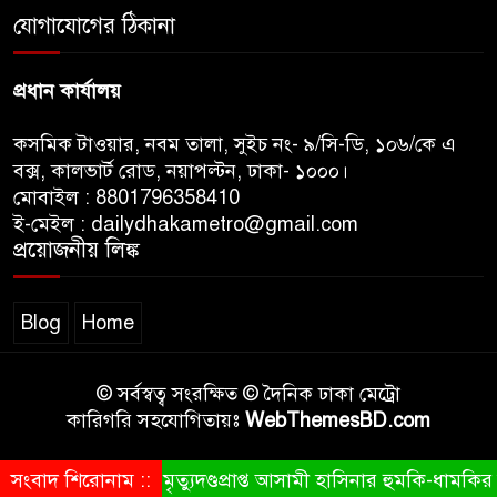
যোগাযোগের ঠিকানা
শেখ হাসিনার বক্তব্যে ভারতের
সমর্থন নেই : রণধীর জয়সওয়াল
প্রধান কার্যালয়
কসমিক টাওয়ার, নবম তালা, সুইচ নং- ৯/সি-ডি, ১০৬/কে এ
বক্স, কালভার্ট রোড, নয়াপল্টন, ঢাকা- ১০০০।
মোবাইল : 8801796358410
ই-মেইল : dailydhakametro@gmail.com
প্রয়োজনীয় লিঙ্ক
Blog
Home
© সর্বস্বত্ব সংরক্ষিত © দৈনিক ঢাকা মেট্রো
কারিগরি সহযোগিতায়ঃ
WebThemesBD.com
সংবাদ শিরোনাম ::
মৃত্যুদণ্ডপ্রাপ্ত আসামী হাসিনার হুমকি-ধামকির দ