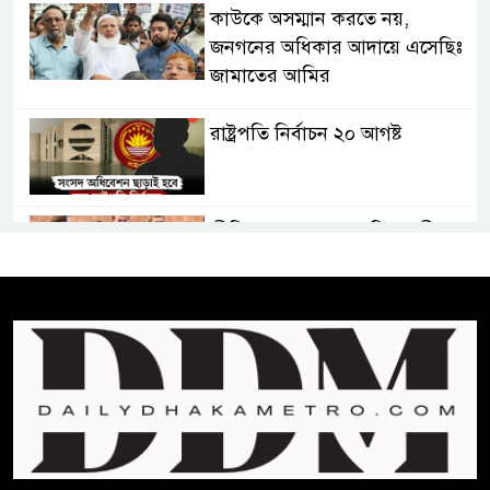
কাউকে অসম্মান করতে নয়,
জনগনের অধিকার আদায়ে এসেছিঃ
জামাতের আমির
রাষ্ট্রপতি নির্বাচন ২০ আগষ্ট
প্রীতির সাথে প্রেম নয় ছিল গভীর
বন্ধুত্ব : ব্রেট লি
জুলাই সনদ ও জুলাই যোদ্ধা সংবর্ধনা
অনুষ্ঠানে বিশৃঙ্খলায় ক্ষুদ্ধ ভারপ্রাপ্ত
রাষ্ট্রপতি
আমরা যদি বলি জুলাই কার, তাহলে
তো জুলাই কারওই থাকবে না: