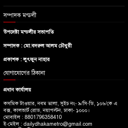
স্বরাষ্ট্রমন্ত্রী
সম্পাদক মন্ডলী
ফ্যাসিবাদ মুক্ত দিবস ৫ আগস্ট
উপদেষ্টা মন্ডলীর সভাপতি
শেখ হাসিনার বক্তব্য প্রচার করলেই
সম্পাদক : মো.বদরুল আলম চৌধুরী
ব্যবস্থা নিবে সরকার : প্রধানমন্ত্রীর
উপদেষ্টা
প্রকাশক : লুৎফুন নাহার
যোগাযোগের ঠিকানা
বাংলাদেশে বিনিয়োগ ও দক্ষ শ্রমিক
নিতে আগ্রহী সৌদি আরব
প্রধান কার্যালয়
কসমিক টাওয়ার, নবম তালা, সুইচ নং- ৯/সি-ডি, ১০৬/কে এ
বক্স, কালভার্ট রোড, নয়াপল্টন, ঢাকা- ১০০০।
মোবাইল : 8801796358410
ই-মেইল : dailydhakametro@gmail.com