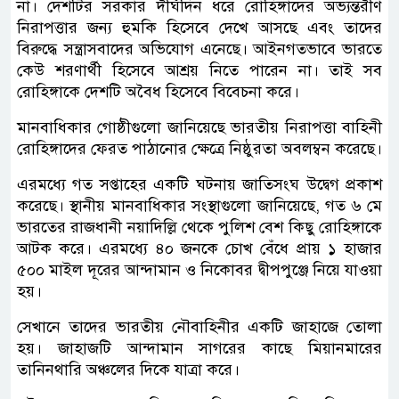
না। দেশটির সরকার দীর্ঘদিন ধরে রোহিঙ্গাদের অভ্যন্তরীণ
নিরাপত্তার জন্য হুমকি হিসেবে দেখে আসছে এবং তাদের
বিরুদ্ধে সন্ত্রাসবাদের অভিযোগ এনেছে। আইনগতভাবে ভারতে
কেউ শরণার্থী হিসেবে আশ্রয় নিতে পারেন না। তাই সব
রোহিঙ্গাকে দেশটি অবৈধ হিসেবে বিবেচনা করে।
মানবাধিকার গোষ্ঠীগুলো জানিয়েছে ভারতীয় নিরাপত্তা বাহিনী
রোহিঙ্গাদের ফেরত পাঠানোর ক্ষেত্রে নিষ্ঠুরতা অবলম্বন করেছে।
এরমধ্যে গত সপ্তাহের একটি ঘটনায় জাতিসংঘ উদ্বেগ প্রকাশ
করেছে। স্থানীয় মানবাধিকার সংস্থাগুলো জানিয়েছে, গত ৬ মে
ভারতের রাজধানী নয়াদিল্লি থেকে পুলিশ বেশ কিছু রোহিঙ্গাকে
আটক করে। এরমধ্যে ৪০ জনকে চোখ বেঁধে প্রায় ১ হাজার
৫০০ মাইল দূরের আন্দামান ও নিকোবর দ্বীপপুঞ্জে নিয়ে যাওয়া
হয়।
সেখানে তাদের ভারতীয় নৌবাহিনীর একটি জাহাজে তোলা
হয়। জাহাজটি আন্দামান সাগরের কাছে মিয়ানমারের
তানিনথারি অঞ্চলের দিকে যাত্রা করে।