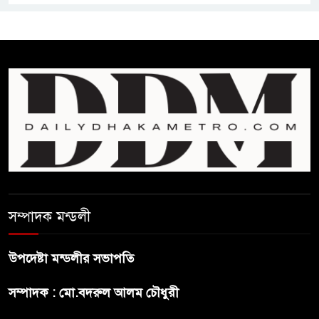
ফ্যাসিবাদ মুক্ত দিবস ৫ আগস্ট
শেখ হাসিনার বক্তব্য প্রচার করলেই
ব্যবস্থা নিবে সরকার : প্রধানমন্ত্রীর
উপদেষ্টা
বাংলাদেশে বিনিয়োগ ও দক্ষ শ্রমিক
নিতে আগ্রহী সৌদি আরব
সম্পাদক মন্ডলী
ব্রাজিলের ফুটবলারকে গুলি করে
হত্যা
উপদেষ্টা মন্ডলীর সভাপতি
গ্যাসের দাম বাড়লো ৭০ টাকা, সন্ধ্যা
সম্পাদক : মো.বদরুল আলম চৌধুরী
থেকে কার্যকর