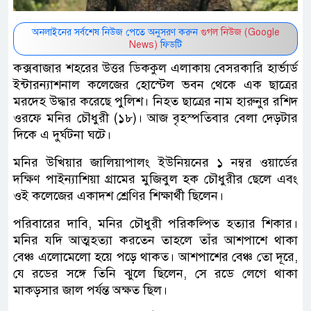
অনলাইনের সর্বশেষ নিউজ পেতে অনুসরণ করুন
গুগল নিউজ (Google
News)
ফিডটি
কক্সবাজার শহরের উত্তর ডিককুল এলাকায় বেসরকারি হার্ভার্ড
ইন্টারন্যাশনাল কলেজের হোস্টেল ভবন থেকে এক ছাত্রের
মরদেহ উদ্ধার করেছে পুলিশ। নিহত ছাত্রের নাম হারুনুর রশিদ
ওরফে মনির চৌধুরী (১৮)। আজ বৃহস্পতিবার বেলা দেড়টার
দিকে এ দুর্ঘটনা ঘটে।
মনির উখিয়ার জালিয়াপালং ইউনিয়নের ১ নম্বর ওয়ার্ডের
দক্ষিণ পাইন্যাশিয়া গ্রামের মুজিবুল হক চৌধুরীর ছেলে এবং
ওই কলেজের একাদশ শ্রেণির শিক্ষার্থী ছিলেন।
পরিবারের দাবি, মনির চৌধুরী পরিকল্পিত হত্যার শিকার।
মনির যদি আত্মহত্যা করতেন তাহলে তাঁর আশপাশে থাকা
বেঞ্চ এলোমেলো হয়ে পড়ে থাকত। আশপাশের বেঞ্চ তো দূরে,
যে রডের সঙ্গে তিনি ঝুলে ছিলেন, সে রডে লেগে থাকা
মাকড়সার জাল পর্যন্ত অক্ষত ছিল।