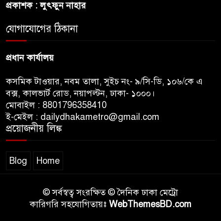
প্রকাশক : লুৎফুন নাহার
রাজধানীর উত্তরখানে
যোগাযোগের ঠিকানা
পরিচ্ছন্নতাকর্মী-এলাকাবাসীর মধ্যে
সংঘর্ষ, প্রশাসক ও স্থানীয় এমপির’র
প্রধান কার্যালয়
ওপর হামলার অভিযোগ
কসমিক টাওয়ার, নবম তালা, সুইচ নং- ৯/সি-ডি, ১০৬/কে এ
বক্স, কালভার্ট রোড, নয়াপল্টন, ঢাকা- ১০০০।
মোবাইল : 8801796358410
ই-মেইল : dailydhakametro@gmail.com
প্রয়োজনীয় লিঙ্ক
Blog
Home
© সর্বস্বত্ব সংরক্ষিত © দৈনিক ঢাকা মেট্রো
কারিগরি সহযোগিতায়ঃ
WebThemesBD.com