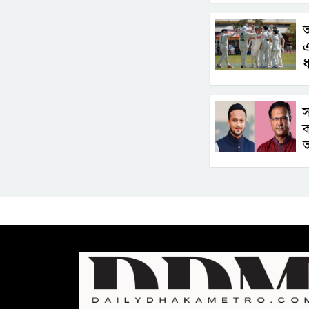
অ
ধ
স
ক