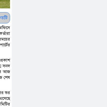
নিচ্ছে সরকার
সোমবার সকাল
ডটি
১০টায় এসএসসি
অফিসে
পরীক্ষার ফল প্রকাশ
র্তারা
 সময়ের
চিকিৎসকদের
োর্টের
পেশাগত দায়িত্বে
রাজনীতি যেন বাধা
প্রকাশ
না হয় : প্রধানমন্ত্রী
্ম সনদ
বের আজ
ফিফা সভাপতির
াজ শেষ
বিরুদ্ধে এবার ‘নারী
সংক্রান্ত অভিযোগ
উপর ভর
 এসেছে
ছেলেকে নিয়ে
কমিটির