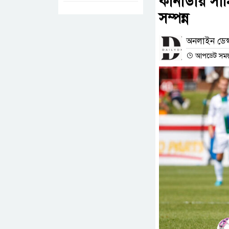
কানাডায় সা
সম্পন্ন
অনলাইন ডেস্
আপডেট সময় :