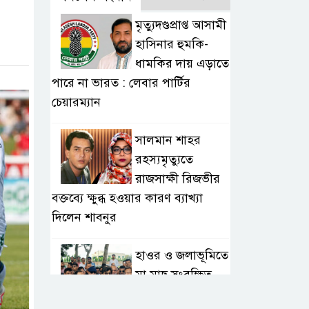
মৃত্যুদণ্ডপ্রাপ্ত আসামী
হাসিনার হুমকি-
ধামকির দায় এড়াতে
পারে না ভারত : লেবার পার্টির
চেয়ারম্যান
সালমান শাহর
রহস্যমৃত্যুতে
রাজসাক্ষী রিজভীর
বক্তব্যে ক্ষুব্ধ হওয়ার কারণ ব্যাখ্যা
দিলেন শাবনুর
হাওর ও জলাভূমিতে
মা মাছ সংরক্ষিত
রাখার পরিকল্পনা