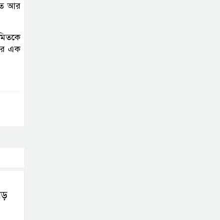
রোনালদোর যে বড়
লতে আর
স্বপ্ন
ামিতকে
অস্ট্রেলিয়ার অখ্যাত
চের এক
একাদশের কাছেই
ধরাশায়ী বাংলাদেশ
ট্রাম্পের ৪০ কোটি
ডলারের ‘বলরুম
প্রকল্প’ আটকে
দিলেন মার্কিন আদালত
শেখ হাসিনার
বক্তব্যে ভারতের
সমর্থন নেই : রণধীর
বড়
জয়সওয়াল