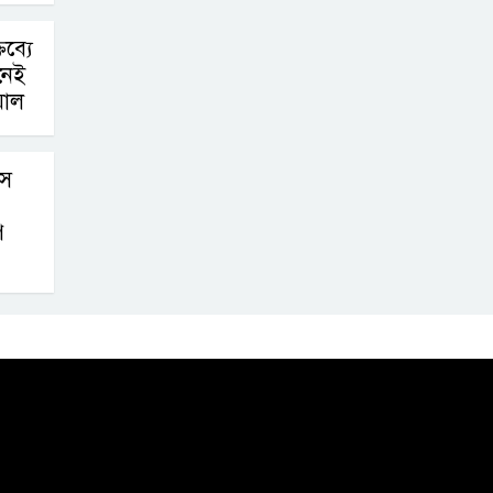
ব্যে
নেই
়াল
সে
ে