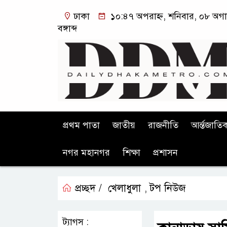
ঢাকা
১০:৪৭ অপরাহ্ন, শনিবার, ০৮ অগা
বঙ্গাব্দ
প্রথম পাতা
জাতীয়
রাজনীতি
আর্ন্তজাতি
নগর মহানগর
শিক্ষা
প্রশাসন
প্রচ্ছদ /
খেলাধুলা
টপ নিউজ
,
ট্যাগস :