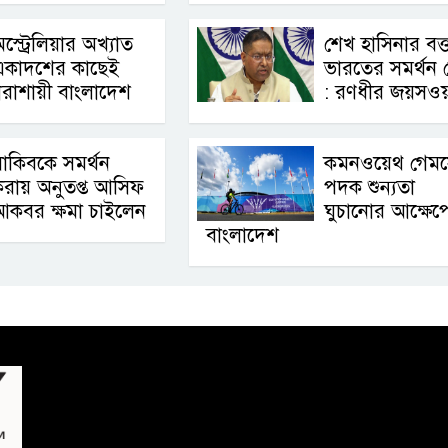
স্ট্রেলিয়ার অখ্যাত
শেখ হাসিনার বক্ত
একাদশের কাছেই
ভারতের সমর্থন 
রাশায়ী বাংলাদেশ
: রণধীর জয়সওয
াকিবকে সমর্থন
কমনওয়েথ গেম
রায় অনুতপ্ত আসিফ
পদক শুন্যতা
আকবর ক্ষমা চাইলেন
ঘুচানোর আক্ষেপ
বাংলাদেশ