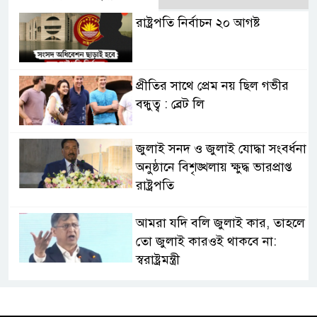
রাষ্ট্রপতি নির্বাচন ২০ আগষ্ট
প্রীতির সাথে প্রেম নয় ছিল গভীর
বন্ধুত্ব : ব্রেট লি
জুলাই সনদ ও জুলাই যোদ্ধা সংবর্ধনা
অনুষ্ঠানে বিশৃঙ্খলায় ক্ষুদ্ধ ভারপ্রাপ্ত
রাষ্ট্রপতি
আমরা যদি বলি জুলাই কার, তাহলে
তো জুলাই কারওই থাকবে না:
স্বরাষ্ট্রমন্ত্রী
ফ্যাসিবাদ মুক্ত দিবস ৫ আগস্ট