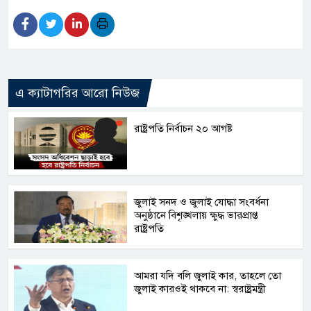
এ ক্যাটাগরির আরো নিউজ
রাষ্ট্রপতি নির্বাচন ২০ আগষ্ট
জুলাই সনদ ও জুলাই যোদ্ধা সংবর্ধনা
অনুষ্ঠানে বিশৃঙ্খলায় ক্ষুদ্ধ ভারপ্রাপ্ত
রাষ্ট্রপতি
আমরা যদি বলি জুলাই কার, তাহলে তো
জুলাই কারওই থাকবে না: স্বরাষ্ট্রমন্ত্রী