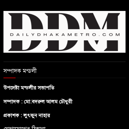
শেখ হাসিনার বক্তব্য প্রচার করলেই
ব্যবস্থা নিবে সরকার : প্রধানমন্ত্রীর
উপদেষ্টা
বাংলাদেশে বিনিয়োগ ও দক্ষ শ্রমিক
নিতে আগ্রহী সৌদি আরব
সম্পাদক মন্ডলী
ব্রাজিলের ফুটবলারকে গুলি করে
হত্যা
উপদেষ্টা মন্ডলীর সভাপতি
গ্যাসের দাম বাড়লো ৭০ টাকা, সন্ধ্যা
সম্পাদক : মো.বদরুল আলম চৌধুরী
থেকে কার্যকর
প্রকাশক : লুৎফুন নাহার
রাজধানীর উত্তরখানে