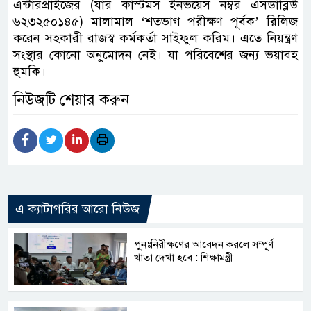
এন্টারপ্রাইজের (যার কাস্টমস ইনভয়েস নম্বর এসডাব্লিউ
৬২৩২৫০১৪৫) মালামাল ‘শতভাগ পরীক্ষণ পূর্বক’ রিলিজ
করেন সহকারী রাজস্ব কর্মকর্তা সাইফুল করিম। এতে নিয়ন্ত্রণ
সংস্থার কোনো অনুমোদন নেই। যা পরিবেশের জন্য ভয়াবহ
হুমকি।
নিউজটি শেয়ার করুন
এ ক্যাটাগরির আরো নিউজ
পুনঃনিরীক্ষণের আবেদন করলে সম্পূর্ণ
খাতা দেখা হবে : শিক্ষামন্ত্রী