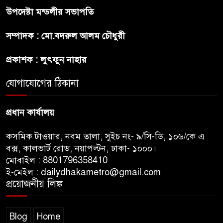
বাঁশখালির ১০০ দুঃস্থ পরিবারের
উপদেষ্টা মন্ডলীর সভাপতি
হাতে ঘরের ছাবি তুলে দিলেন
প্রধানমন্ত্রী
সম্পাদক : মো.বদরুল আলম চৌধুরী
সালমান শাহ হত্যা মামলায় গ্রেপ্তার
প্রকাশক : লুৎফুন নাহার
খলনায়ক ডনকে কারাগারে প্রেরণ
যোগাযোগের ঠিকানা
প্রধান কার্যালয়
কসমিক টাওয়ার, নবম তালা, সুইচ নং- ৯/সি-ডি, ১০৬/কে এ
বক্স, কালভার্ট রোড, নয়াপল্টন, ঢাকা- ১০০০।
মোবাইল : 8801796358410
ই-মেইল : dailydhakametro@gmail.com
প্রয়োজনীয় লিঙ্ক
Blog
Home