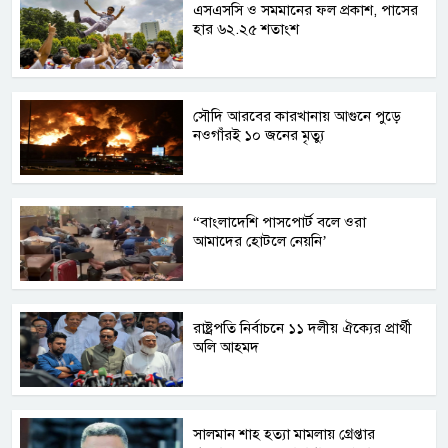
এসএসসি ও সমমানের ফল প্রকাশ, পাসের
হার ৬২.২৫ শতাংশ
সৌদি আরবের কারখানায় আগুনে পুড়ে
নওগাঁরই ১০ জনের মৃত্যু
“বাংলাদেশি পাসপোর্ট বলে ওরা
আমাদের হোটলে নেয়নি’
রাষ্ট্রপতি নির্বাচনে ১১ দলীয় ঐক্যের প্রার্থী
অলি আহমদ
সালমান শাহ হত্যা মামলায় গ্রেপ্তার