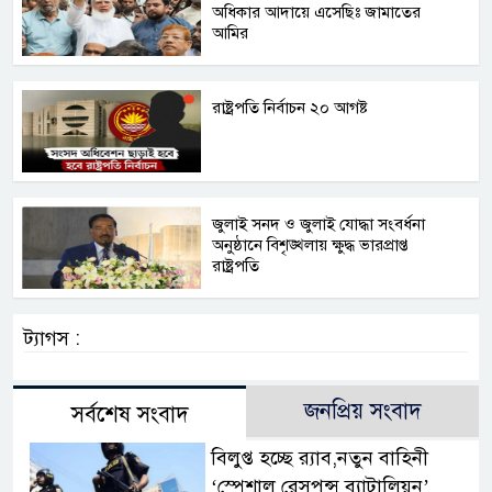
অধিকার আদায়ে এসেছিঃ জামাতের
আমির
রাষ্ট্রপতি নির্বাচন ২০ আগষ্ট
জুলাই সনদ ও জুলাই যোদ্ধা সংবর্ধনা
অনুষ্ঠানে বিশৃঙ্খলায় ক্ষুদ্ধ ভারপ্রাপ্ত
রাষ্ট্রপতি
ট্যাগস :
জনপ্রিয় সংবাদ
সর্বশেষ সংবাদ
বিলুপ্ত হচ্ছে র‍্যাব,নতুন বাহিনী
‘স্পেশাল রেসপন্স ব্যাটালিয়ন’