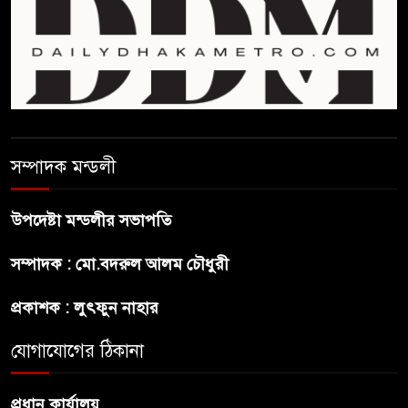
হবে ভর্তি পরীক্ষা: শিক্ষা মন্ত্রণালয়
কাউকে অসম্মান করতে নয়,
জনগনের অধিকার আদায়ে এসেছিঃ
জামাতের আমির
রাষ্ট্রপতি নির্বাচন ২০ আগষ্ট
সম্পাদক মন্ডলী
উপদেষ্টা মন্ডলীর সভাপতি
প্রীতির সাথে প্রেম নয় ছিল গভীর
সম্পাদক : মো.বদরুল আলম চৌধুরী
বন্ধুত্ব : ব্রেট লি
প্রকাশক : লুৎফুন নাহার
জুলাই সনদ ও জুলাই যোদ্ধা সংবর্ধনা
অনুষ্ঠানে বিশৃঙ্খলায় ক্ষুদ্ধ ভারপ্রাপ্ত
যোগাযোগের ঠিকানা
রাষ্ট্রপতি
প্রধান কার্যালয়