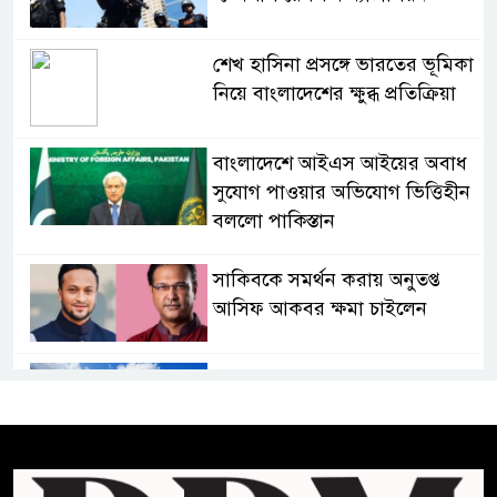
শেখ হাসিনা প্রসঙ্গে ভারতের ভূমিকা
নিয়ে বাংলাদেশের ক্ষুব্ধ প্রতিক্রিয়া
বাংলাদেশে আইএস আইয়ের অবাধ
সুযোগ পাওয়ার অভিযোগ ভিত্তিহীন
বললো পাকিস্তান
সাকিবকে সমর্থন করায় অনুতপ্ত
আসিফ আকবর ক্ষমা চাইলেন
কমনওয়েথ গেমসে পদক শুন্যতা
ঘুচানোর আক্ষেপে বাংলাদেশ
প্রথম শ্রেণি ছাড়া অন্য সব শ্রেণিতে