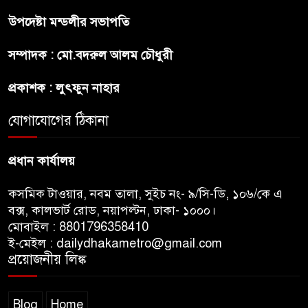
উপদেষ্টা মন্ডলীর সভাপতি
বাংলাদেশে আইএস আইয়ের অবাধ
সম্পাদক : মো.বদরুল আলম চৌধুরী
সুযোগ পাওয়ার অভিযোগ ভিত্তিহীন
বললো পাকিস্তান
প্রকাশক : লুৎফুন নাহার
সাকিবকে সমর্থন করায় অনুতপ্ত
যোগাযোগের ঠিকানা
আসিফ আকবর ক্ষমা চাইলেন
প্রধান কার্যালয়
কসমিক টাওয়ার, নবম তালা, সুইচ নং- ৯/সি-ডি, ১০৬/কে এ
বক্স, কালভার্ট রোড, নয়াপল্টন, ঢাকা- ১০০০।
মোবাইল : 8801796358410
ই-মেইল : dailydhakametro@gmail.com
প্রয়োজনীয় লিঙ্ক
Blog
Home