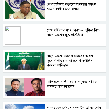
শেখ হাসিনার বক্তব্যে ভারতের সমর্থন
নেই : রণধীর জয়সওয়াল
শেখ হাসিনা প্রসঙ্গে ভারতের ভূমিকা নিয়ে
বাংলাদেশের ক্ষুব্ধ প্রতিক্রিয়া
বাংলাদেশে আইএস আইয়ের অবাধ
সুযোগ পাওয়ার অভিযোগ ভিত্তিহীন
বললো পাকিস্তান
সাকিবকে সমর্থন করায় অনুতপ্ত আসিফ
আকবর ক্ষমা চাইলেন
কমনওয়েথ গেমসে পদক শুন্যতা ঘুচানোর