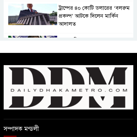
ট্রাম্পের ৪০ কোটি ডলারের ‘বলরুম
প্রকল্প’ আটকে দিলেন মার্কিন
আদালত
শেখ হাসিনার বক্তব্যে ভারতের
সমর্থন নেই : রণধীর জয়সওয়াল
শেখ হাসিনা দেশে ফিরে আসুক,
গণহত্যার দায়ে কারাগারে যাক :
আইনমন্ত্রী
বিলুপ্ত হচ্ছে র‍্যাব,নতুন বাহিনী
‘স্পেশাল রেসপন্স ব্যাটালিয়ন’
শেখ হাসিনা প্রসঙ্গে ভারতের ভূমিকা
সম্পাদক মন্ডলী
নিয়ে বাংলাদেশের ক্ষুব্ধ প্রতিক্রিয়া