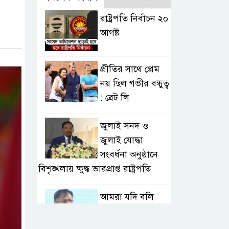
রাষ্ট্রপতি নির্বাচন ২০
আগষ্ট
প্রীতির সাথে প্রেম
নয় ছিল গভীর বন্ধুত্ব
: ব্রেট লি
জুলাই সনদ ও
জুলাই যোদ্ধা
সংবর্ধনা অনুষ্ঠানে
বিশৃঙ্খলায় ক্ষুদ্ধ ভারপ্রাপ্ত রাষ্ট্রপতি
আমরা যদি বলি
জুলাই কার, তাহলে
তো জুলাই কারওই