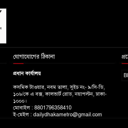
যোগাযোগের ঠিকানা
প্
প্রধান কার্যালয়
B
কসমিক টাওয়ার, নবম তালা, সুইচ নং- ৯/সি-ডি,
১০৬/কে এ বক্স, কালভার্ট রোড, নয়াপল্টন, ঢাকা-
১০০০।
মোবাইল : 8801796358410
ই-মেইল : dailydhakametro@gmail.com