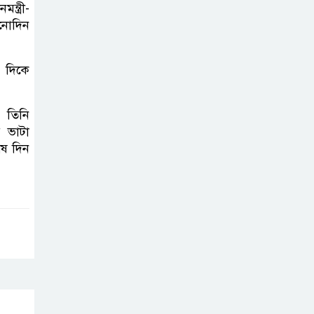
ব্রাজিলের
ন্ত্রী-
ফুটবলারকে গুলি
োনোদিন
করে হত্যা
ষ দিকে
গ্যাসের দাম বাড়লো
৭০ টাকা, সন্ধ্যা
। তিনি
থেকে কার্যকর
য় ভাটা
েষ দিন
রাজধানীর
উত্তরখানে
পরিচ্ছন্নতাকর্মী-
এলাকাবাসীর মধ্যে সংঘর্ষ, প্রশাসক ও
স্থানীয় এমপির’র ওপর হামলার
অভিযোগ