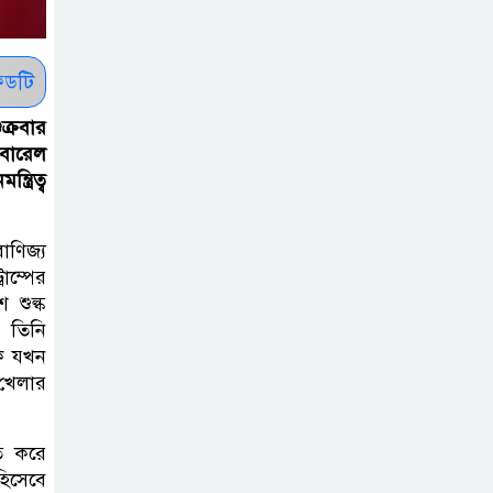
থাকবে না: স্বরাষ্ট্রমন্ত্রী
ডটি
ফ্যাসিবাদ মুক্ত
দিবস ৫ আগস্ট
ক্রবার
িবারেল
ত্রিত্ব
শেখ হাসিনার বক্তব্য
প্রচার করলেই
বাণিজ্য
ব্যবস্থা নিবে সরকার
রাম্পের
: প্রধানমন্ত্রীর উপদেষ্টা
 শুল্ক
 তিনি
বাংলাদেশে
কে যখন
বিনিয়োগ ও দক্ষ
 খেলার
শ্রমিক নিতে আগ্রহী
সৌদি আরব
িত করে
 হিসেবে