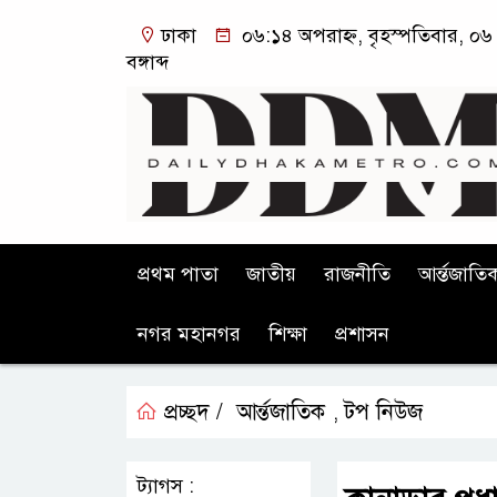
ঢাকা
০৬:১৪ অপরাহ্ন, বৃহস্পতিবার, ০৬
বঙ্গাব্দ
প্রথম পাতা
জাতীয়
রাজনীতি
আর্ন্তজাতি
নগর মহানগর
শিক্ষা
প্রশাসন
প্রচ্ছদ /
আর্ন্তজাতিক
টপ নিউজ
,
ট্যাগস :