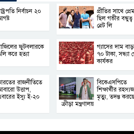
াষ্ট্রপতি নির্বাচন ২০
প্রীতির সাথে প্র
গষ্ট
ছিল গভীর বন্ধুত্ব 
ব্রেট লি
্রাজিলের ফুটবলারকে
গ্যাসের দাম বা
ুলি করে হত্যা
৭০ টাকা, সন্ধ্যা 
কার্যকর
ভারতের রাজনীতিতে
বিকেএসপিতে
বারো উত্তাপ,
শিক্ষার্থীর রহস্
বারের ইস্যু ই-২০
মৃত্যু, তদন্ত করছ
ক্রীড়া মন্ত্রণালয়