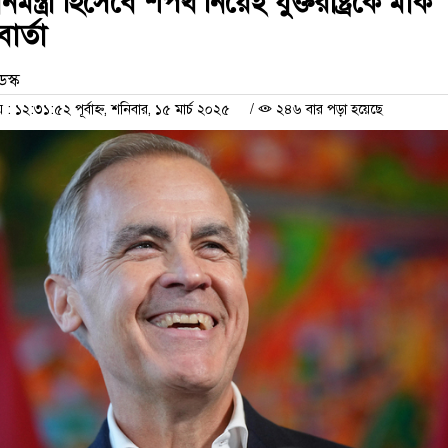
মন্ত্রী হিসেবে শপথ নিয়েই যুক্তরাষ্ট্রকে মার্ক
বার্তা
েস্ক
১২:৩১:৫২ পূর্বাহ্ন, শনিবার, ১৫ মার্চ ২০২৫
/
২৪৬ বার পড়া হয়েছে