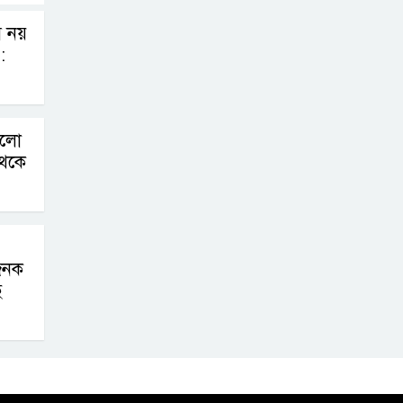
েম নয়
:
ড়লো
থেকে
যজনক
ে