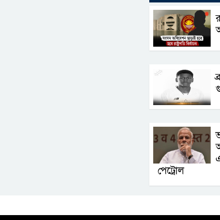
র
আ
ব
গ
আ
এ
পেট্রোল