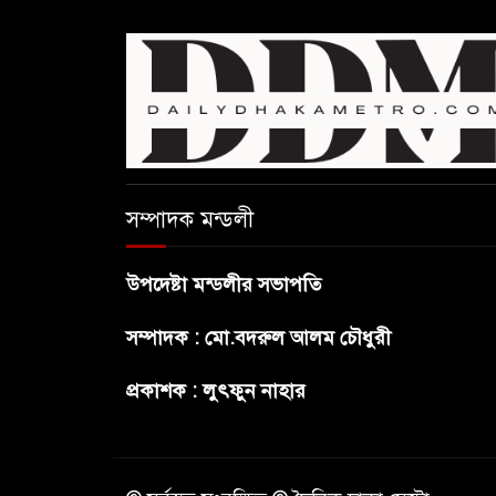
সম্পাদক মন্ডলী
উপদেষ্টা মন্ডলীর সভাপতি
সম্পাদক : মো.বদরুল আলম চৌধুরী
প্রকাশক : লুৎফুন নাহার