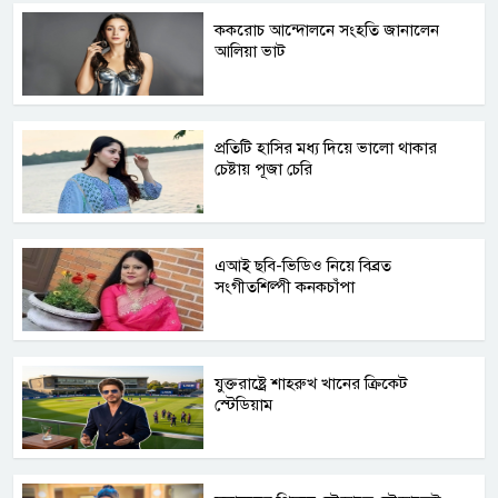
ককরোচ আন্দোলনে সংহতি জানালেন
আলিয়া ভাট
প্রতিটি হাসির মধ্য দিয়ে ভালো থাকার
চেষ্টায় পূজা চেরি
এআই ছবি-ভিডিও নিয়ে বিব্রত
সংগীতশিল্পী কনকচাঁপা
যুক্তরাষ্ট্রে শাহরুখ খানের ক্রিকেট
স্টেডিয়াম