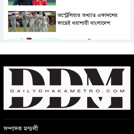
অস্ট্রেলিয়ার অখ্যাত একাদশের
কাছেই ধরাশায়ী বাংলাদেশ
ট্রাম্পের ৪০ কোটি ডলারের ‘বলরুম
প্রকল্প’ আটকে দিলেন মার্কিন
আদালত
শেখ হাসিনার বক্তব্যে ভারতের
সমর্থন নেই : রণধীর জয়সওয়াল
শেখ হাসিনা দেশে ফিরে আসুক,
গণহত্যার দায়ে কারাগারে যাক :
আইনমন্ত্রী
সম্পাদক মন্ডলী
বিলুপ্ত হচ্ছে র‍্যাব,নতুন বাহিনী