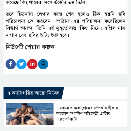
করেছে কিং খানের, সঙ্গে উত্তেজিতও তিনি।
তবে চিত্রনাট্য লেখার কাজ শেষ হলেও ঠিক হয়নি ছবি
পরিচালনা কে করবেন। ‘পাঠান’-এর পরিচালনা করেছিলেন
সিদ্ধার্থ আনন্দ। তিনি এই মুহূর্তে ব্যস্ত ‘কিং’ নিয়ে। এপ্রিল মাস
নাগাদ সেই ছবির শুটিং শুরু হবে।
নিউজটি শেয়ার করুন
এ ক্যাটাগরির আরো নিউজ
এমবাপ্পের সঙ্গে প্রেমের সম্পর্ক অস্বীকার
করলেন স্প্যানিশ অভিনেত্রী এস্টার
এক্সপোসিটো