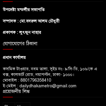
‘স্পেশাল রেসপন্স ব্যাটালিয়ন’
উপদেষ্টা মন্ডলীর সভাপতি
শেখ হাসিনা প্রসঙ্গে ভারতের ভূমিকা
সম্পাদক : মো.বদরুল আলম চৌধুরী
নিয়ে বাংলাদেশের ক্ষুব্ধ প্রতিক্রিয়া
প্রকাশক : লুৎফুন নাহার
বাংলাদেশে আইএস আইয়ের অবাধ
যোগাযোগের ঠিকানা
সুযোগ পাওয়ার অভিযোগ ভিত্তিহীন
বললো পাকিস্তান
প্রধান কার্যালয়
কসমিক টাওয়ার, নবম তালা, সুইচ নং- ৯/সি-ডি, ১০৬/কে এ
বক্স, কালভার্ট রোড, নয়াপল্টন, ঢাকা- ১০০০।
মোবাইল : 8801796358410
ই-মেইল : dailydhakametro@gmail.com
প্রয়োজনীয় লিঙ্ক