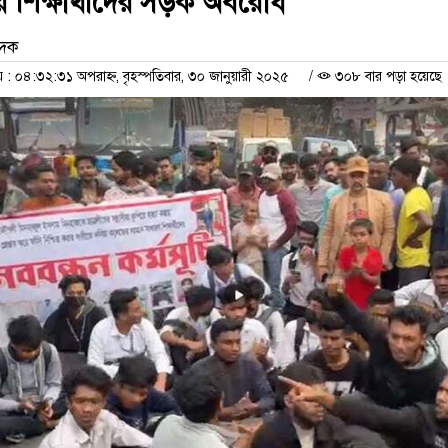
শিক্ষার্থীদের সড়ক অবরোধ
েদক
 ০৪:৩২:৩১ অপরাহ্ন, বৃহস্পতিবার, ৩০ জানুয়ারী ২০২৫
/
৩০৮ বার পড়া হয়েছে