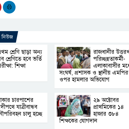
ো নিউজ
্রথম শ্রেণি ছাড়া অন্য
রাজধানীর উত্তর
ব শ্রেণিতে হবে ভর্তি
পরিচ্ছন্নতাকর্মী-
রীক্ষা: শিক্ষা
এলাকাবাসীর মধ্
সংঘর্ষ, প্রশাসক ও স্থানীয় এমপির
ওপর হামলার অভিযোগ
াকার চারপাশের
২৯ অক্টোবর
দীপথে যাত্রীবান্ধব
প্রাথমিকের ১৪
ৌপরিবহন চালু হচ্ছে
হাজার ৩৮৪
শিক্ষকের যোগদান