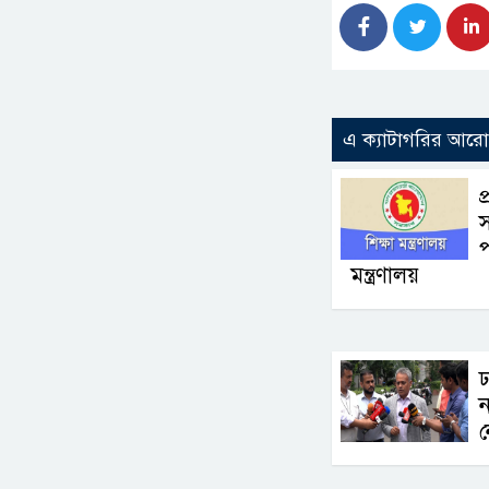
এ ক্যাটাগরির আর
প
স
প
মন্ত্রণালয়
ঢ
ন
ন