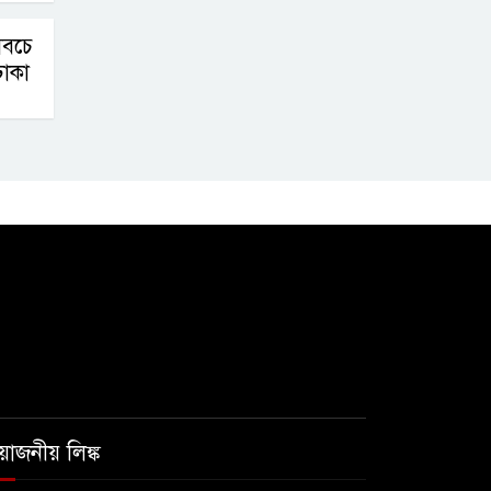
সবচে
াকা
রয়োজনীয় লিঙ্ক