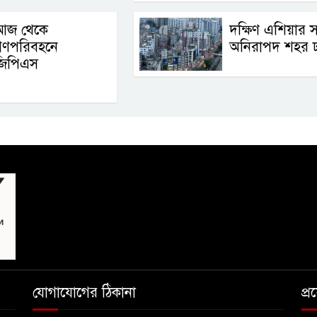
আজ থেকে
দক্ষিণ এশিয়ার 
গণপরিবহনে
অনিরাপদ শহর ঢ
জিপিএস
যোগাযোগের ঠিকানা
প্