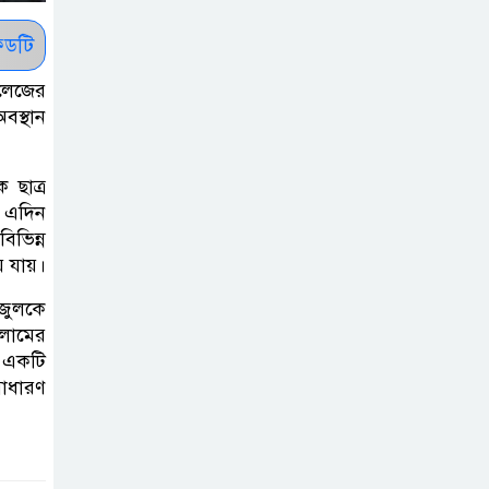
সাকিবকে সমর্থন
করায় অনুতপ্ত
ডটি
আসিফ আকবর ক্ষমা
কলেজের
চাইলেন
বস্থান
কমনওয়েথ গেমসে
 ছাত্র
পদক শুন্যতা
ে এদিন
ঘুচানোর আক্ষেপে
িভিন্ন
বাংলাদেশ
ে যায়।
াজুলকে
প্রথম শ্রেণি ছাড়া
সলামের
অন্য সব শ্রেণিতে
ে একটি
হবে ভর্তি পরীক্ষা:
াধারণ
শিক্ষা মন্ত্রণালয়
কাউকে অসম্মান