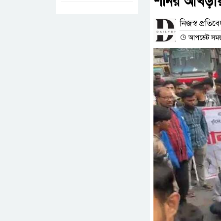
শনির আখড়ায় 
নিজস্ব প্রতিব
আপডেট সময় :