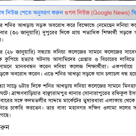
েষ নিউজ পেতে অনুসরণ করুন
গুগল নিউজ (Google News)
ফি
াড়ীর শনির আখড়ায় সড়ক অবরোধ করে বিক্ষোভে নেমেছেন দনিয়া 
পতিবার (৩০ জানুয়ারি) দুপুরের দিকে প্রায় শতাধিক শিক্ষার্থী সড়কে অ
ন।
ার (২৮ জানুয়ারি) সন্ধ্যায় দনিয়া কলেজের সামনে কলেজের সাবেক
 কুপিয়ে হত্যার ঘটনায় আসামিদের গ্রেপ্তার ও বিচারের দাবিত
র সামনে মানববন্ধন করেন দনিয়া কলেজ শিক্ষার্থীরা। একপর্যায়ে ব
া সড়কে অবরোধ করেন। এতে শনির আখড়া সড়কে যান চলাচল বন্ধ হয়
র সন্ধ্যা সাড়ে ৬টার দিকে শনির আখড়ায় দনিয়া কলেজের সামনে মিনহ
 ঘটে। ব্রাহ্মণবাড়িয়ার বাঞ্ছারামপুর থানার সোনারাপুরের রফিকুল ই
বারের সঙ্গে কদমতলীর সাদ্দাম মার্কেটের তুষারধারা এলাকায় থেক
নিতে চাকরি করতেন। তার বাবা মহানগর দক্ষিণ ওলামা দলের স
গেছে।
করুন