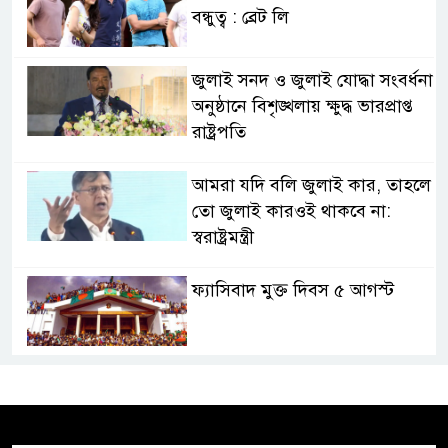
বন্ধুত্ব : ব্রেট লি
জুলাই সনদ ও জুলাই যোদ্ধা সংবর্ধনা
অনুষ্ঠানে বিশৃঙ্খলায় ক্ষুদ্ধ ভারপ্রাপ্ত
রাষ্ট্রপতি
আমরা যদি বলি জুলাই কার, তাহলে
তো জুলাই কারওই থাকবে না:
স্বরাষ্ট্রমন্ত্রী
ফ্যাসিবাদ মুক্ত দিবস ৫ আগস্ট
শেখ হাসিনার বক্তব্য প্রচার করলেই
ব্যবস্থা নিবে সরকার : প্রধানমন্ত্রীর
উপদেষ্টা