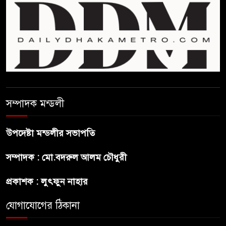
বাংলাদেশে বিনিয়োগ ও দক্ষ শ্রমিক
নিতে আগ্রহী সৌদি আরব
ব্রাজিলের ফুটবলারকে গুলি করে
হত্যা
সম্পাদক মন্ডলী
গ্যাসের দাম বাড়লো ৭০ টাকা, সন্ধ্যা
থেকে কার্যকর
উপদেষ্টা মন্ডলীর সভাপতি
রাজধানীর উত্তরখানে
সম্পাদক : মো.বদরুল আলম চৌধুরী
পরিচ্ছন্নতাকর্মী-এলাকাবাসীর মধ্যে
সংঘর্ষ, প্রশাসক ও স্থানীয় এমপির’র
প্রকাশক : লুৎফুন নাহার
ওপর হামলার অভিযোগ
যোগাযোগের ঠিকানা
ভারতের রাজনীতিতে আবারো