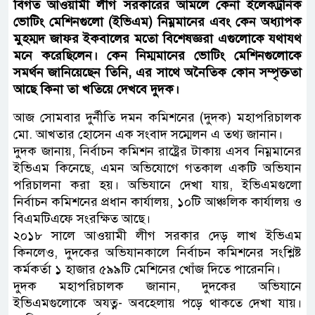
বিগত আওয়ামী লীগ সরকারের আমলে কেনা ইলেকট্রনিক
ভোটিং মেশিনগুলো (ইভিএম) নিম্নমানের এবং কেন অধ্যাপক
মুহম্মদ জাফর ইকবালের মতো বিশেষজ্ঞরা এগুলোকে যথাযথ
মনে করেছিলেন। কেন নিম্মমানের ভোটিং মেশিনগুলোকে
সমর্থন জানিয়েছেন তিনি, এর সাথে অনৈতিক কোন সম্পৃক্ততা
আছে কিনা তা খতিয়ে দেখবে দুদক।
আজ সোমবার দুর্নীতি দমন কমিশনের (দুদক) মহাপরিচালক
মো. আখতার হোসেন এক সংবাদ সম্মেলন এ তথ্য জানান।
দুদক জানায়, নির্বাচন কমিশন রাষ্ট্রের টাকায় এসব নিম্নমানের
ইভিএম কিনেছে, এমন অভিযোগে গতকাল একটি অভিযান
পরিচালনা করা হয়। অভিযানে দেখা যায়, ইভিএমগুলো
নির্বাচন কমিশনের প্রধান কার্যালয়, ১০টি আঞ্চলিক কার্যালয় ও
বিএমটিএফে সংরক্ষিত আছে।
২০১৮ সালে আওয়ামী লীগ সরকার দেড় লাখ ইভিএম
কিনলেও, দুদকের অভিযানকালে নির্বাচন কমিশনের সংশ্লিষ্ট
কর্মকর্তা ১ হাজার ৫৯৯টি মেশিনের খোঁজ দিতে পারেননি।
দুদক মহাপরিচালক জানান, দুদকের অভিযানে
ইভিএমগুলোকে অযত্ন- অবহেলায় পড়ে থাকতে দেখা যায়।