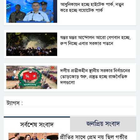
আধুনিকায়ন হচ্ছে হাইটেক পার্ক, নতুন
করে হচ্ছে বয়োটেক পার্ক
যন্তর মন্তর আন্দোলন আরো বেগবান হচ্ছে,
রুপ নিচ্ছে এবার সরকার পতনে
দলীয় প্রতীকহীন স্থানীয় সরকার নির্বাচনের
তোড়জোড় শুরু, প্রস্তুত হচ্ছে রাজনৈতিক
দলগুলো
ট্যাগস :
জনপ্রিয় সংবাদ
সর্বশেষ সংবাদ
প্রীতির সাথে প্রেম নয় ছিল গভীর