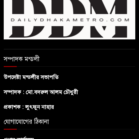
ফিফা সভাপতির বিরুদ্ধে এবার
‘নারী সংক্রান্ত অভিযোগ
ছেলেকে নিয়ে রোনালদোর যে বড়
স্বপ্ন
সম্পাদক মন্ডলী
অস্ট্রেলিয়ার অখ্যাত একাদশের
কাছেই ধরাশায়ী বাংলাদেশ
উপদেষ্টা মন্ডলীর সভাপতি
সম্পাদক : মো.বদরুল আলম চৌধুরী
ট্রাম্পের ৪০ কোটি ডলারের ‘বলরুম
প্রকল্প’ আটকে দিলেন মার্কিন
প্রকাশক : লুৎফুন নাহার
আদালত
যোগাযোগের ঠিকানা
শেখ হাসিনার বক্তব্যে ভারতের
সমর্থন নেই : রণধীর জয়সওয়াল