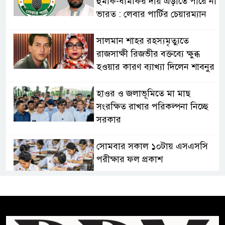
হুমকি-ধামকির দায় এড়াতে পারে না
ভারত : লেবার পার্টির চেয়ারম্যান
সালমান শাহর রহস্যমৃত্যুতে
রাজসাক্ষী রিজভীর বক্তব্যে ক্ষুব্ধ
হওয়ার কারণ ব্যাখ্যা দিলেন শাবনুর
হাওর ও জলাভূমিতে মা মাছ
সংরক্ষিত রাখার পরিকল্পনা নিচ্ছে
সরকার
সোমবার সকাল ১০টায় এসএসসি
পরীক্ষার ফল প্রকাশ
চিকিৎসকদের পেশাগত দায়িত্বে
রাজনীতি যেন বাধা না হয় :
প্রধানমন্ত্রী