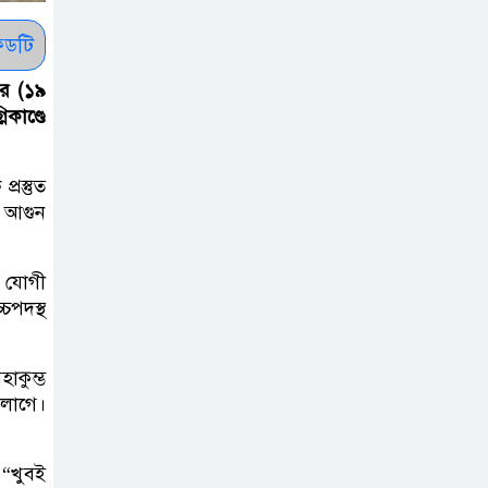
সাকিবকে সমর্থন
করায় অনুতপ্ত
ডটি
আসিফ আকবর ক্ষমা
ার (১৯
চাইলেন
কাণ্ডে
কমনওয়েথ গেমসে
রস্তুত
পদক শুন্যতা
ে আগুন
ঘুচানোর আক্ষেপে
বাংলাদেশ
ী যোগী
চপদস্থ
প্রথম শ্রেণি ছাড়া
অন্য সব শ্রেণিতে
হবে ভর্তি পরীক্ষা:
হাকুম্ভ
শিক্ষা মন্ত্রণালয়
 লাগে।
কাউকে অসম্মান
 “খুবই