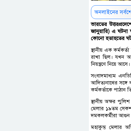
অনলাইনের সর্বশ
ভারতের উত্তরপ্রদে
জানুয়ারি) এ ঘটনা ঘ
কোনো হতাহতের ঘটন
স্থানীয় এক কর্মকর্ত
রাখা ছিল। যখন আগ
নিয়ন্ত্রণে নিয়ে আ
সংবাদমাধ্যম এনডিটিভ
আদিত্যনাথের সঙ্গে 
কর্মকর্তাকে পাঠান ত
স্থানীয় অক্ষর পুলিশ
মেলার ১৯তম সেকশনে
দমকলকর্মীরা আগুন
মহাকুম্ভ মেলার অ