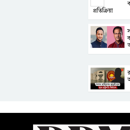
ব
প্রতিক্রিয়া
স
ক
র
আ