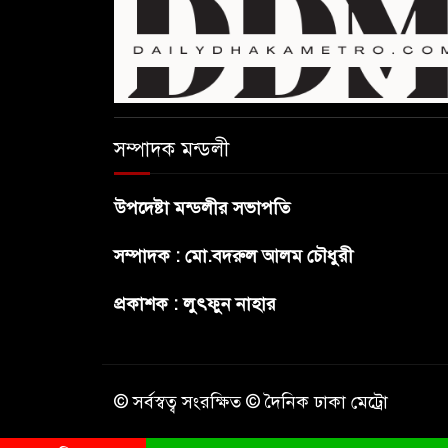
সম্পাদক মন্ডলী
উপদেষ্টা মন্ডলীর সভাপতি
সম্পাদক : মো.বদরুল আলম চৌধুরী
প্রকাশক : লুৎফুন নাহার
© সর্বস্বত্ব সংরক্ষিত © দৈনিক ঢাকা মেট্রো