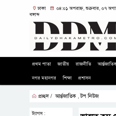
ঢাকা
০৪:০১ অপরাহ্ন, শুক্রবার, ০৭ অগ
বঙ্গাব্দ
প্রথম পাতা
জাতীয়
রাজনীতি
আর্ন্তজাতি
নগর মহানগর
শিক্ষা
প্রশাসন
প্রচ্ছদ /
আর্ন্তজাতিক
টপ নিউজ
,
ট্যাগস :