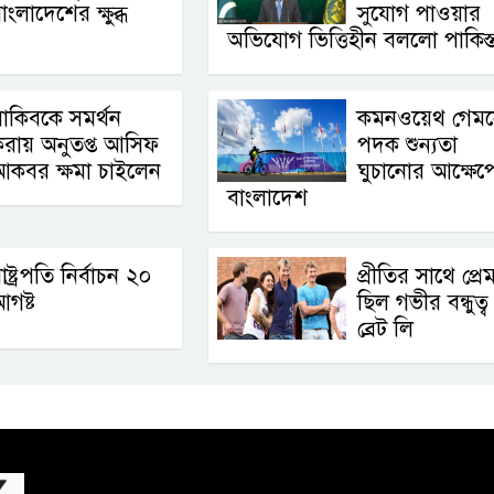
াংলাদেশের ক্ষুব্ধ
সুযোগ পাওয়ার
অভিযোগ ভিত্তিহীন বললো পাকিস্
াকিবকে সমর্থন
কমনওয়েথ গেম
রায় অনুতপ্ত আসিফ
পদক শুন্যতা
আকবর ক্ষমা চাইলেন
ঘুচানোর আক্ষেপ
বাংলাদেশ
াষ্ট্রপতি নির্বাচন ২০
প্রীতির সাথে প্র
গষ্ট
ছিল গভীর বন্ধুত্ব 
ব্রেট লি