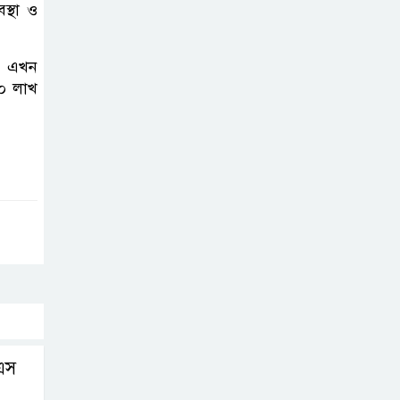
করতে নয়, জনগনের
স্থা ও
অধিকার আদায়ে
এসেছিঃ জামাতের আমির
ে, এখন
৫০ লাখ
রাষ্ট্রপতি নির্বাচন ২০
আগষ্ট
প্রীতির সাথে প্রেম
নয় ছিল গভীর বন্ধুত্ব
: ব্রেট লি
জুলাই সনদ ও
জুলাই যোদ্ধা
সংবর্ধনা অনুষ্ঠানে
বিশৃঙ্খলায় ক্ষুদ্ধ ভারপ্রাপ্ত রাষ্ট্রপতি
এস