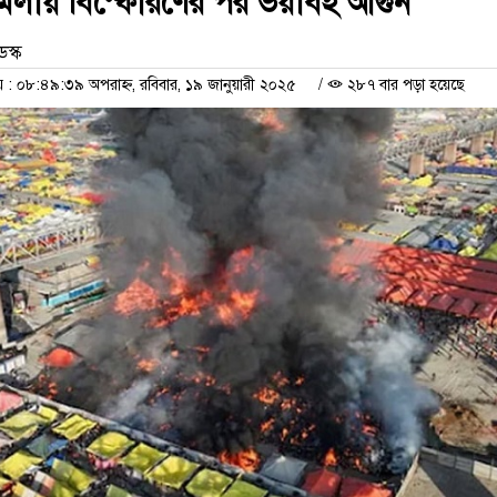
 মেলায় বিস্ফোরণের পর ভয়াবহ আগুন
েস্ক
 ০৮:৪৯:৩৯ অপরাহ্ন, রবিবার, ১৯ জানুয়ারী ২০২৫
/
২৮৭ বার পড়া হয়েছে