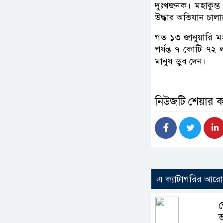
দুঃখজনক। মহাকুম্ভ 
উদ্ধার অভিযান চালা
গত ১৩ জানুয়ারি মহ
পর্যন্ত ৭ কোটি ৭২ 
মানুষ ডুব দেন।
নিউজটি শেয়ার 
এ ক্যাটাগরির আর
শ
ভ