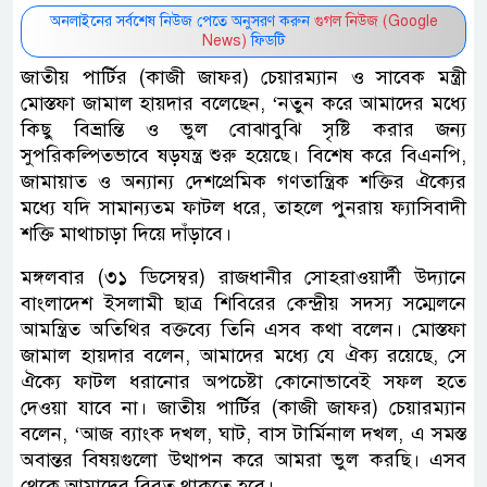
অনলাইনের সর্বশেষ নিউজ পেতে অনুসরণ করুন
গুগল নিউজ (Google
News)
ফিডটি
জাতীয় পার্টির (কাজী জাফর) চেয়ারম্যান ও সাবেক মন্ত্রী
মোস্তফা জামাল হায়দার বলেছেন, ‘নতুন করে আমাদের মধ্যে
কিছু বিভ্রান্তি ও ভুল বোঝাবুঝি সৃষ্টি করার জন্য
সুপরিকল্পিতভাবে ষড়যন্ত্র শুরু হয়েছে। বিশেষ করে বিএনপি,
জামায়াত ও অন্যান্য দেশপ্রেমিক গণতান্ত্রিক শক্তির ঐক্যের
মধ্যে যদি সামান্যতম ফাটল ধরে, তাহলে পুনরায় ফ্যাসিবাদী
শক্তি মাথাচাড়া দিয়ে দাঁড়াবে।
মঙ্গলবার (৩১ ডিসেম্বর) রাজধানীর সোহরাওয়ার্দী উদ্যানে
বাংলাদেশ ইসলামী ছাত্র শিবিরের কেন্দ্রীয় সদস্য সম্মেলনে
আমন্ত্রিত অতিথির বক্তব্যে তিনি এসব কথা বলেন। মোস্তফা
জামাল হায়দার বলেন, আমাদের মধ্যে যে ঐক্য রয়েছে, সে
ঐক্যে ফাটল ধরানোর অপচেষ্টা কোনোভাবেই সফল হতে
দেওয়া যাবে না। জাতীয় পার্টির (কাজী জাফর) চেয়ারম্যান
বলেন, ‘আজ ব্যাংক দখল, ঘাট, বাস টার্মিনাল দখল, এ সমস্ত
অবান্তর বিষয়গুলো উত্থাপন করে আমরা ভুল করছি। এসব
থেকে আমাদের বিরত থাকতে হবে।