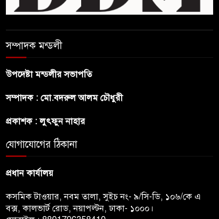
ব্রাজিলের ফুটবলারকে গুলি করে
হত্যা
সম্পাদক মন্ডলী
গ্যাসের দাম বাড়লো ৭০ টাকা, সন্ধ্যা
থেকে কার্যকর
উপদেষ্টা মন্ডলীর সভাপতি
রাজধানীর উত্তরখানে
সম্পাদক : মো.বদরুল আলম চৌধুরী
পরিচ্ছন্নতাকর্মী-এলাকাবাসীর মধ্যে
সংঘর্ষ, প্রশাসক ও স্থানীয় এমপির’র
প্রকাশক : লুৎফুন নাহার
ওপর হামলার অভিযোগ
যোগাযোগের ঠিকানা
ভারতের রাজনীতিতে আবারো
উত্তাপ, এবারের ইস্যু ই-২০ পেট্রোল
প্রধান কার্যালয়
কসমিক টাওয়ার, নবম তালা, সুইচ নং- ৯/সি-ডি, ১০৬/কে এ
বক্স, কালভার্ট রোড, নয়াপল্টন, ঢাকা- ১০০০।