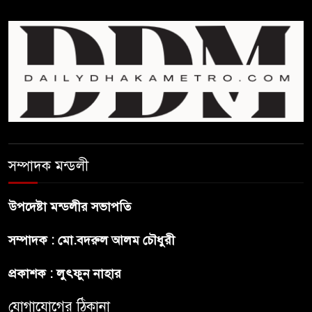
জুলাই সনদ ও জুলাই যোদ্ধা সংবর্ধনা
অনুষ্ঠানে বিশৃঙ্খলায় ক্ষুদ্ধ ভারপ্রাপ্ত
রাষ্ট্রপতি
আমরা যদি বলি জুলাই কার, তাহলে
তো জুলাই কারওই থাকবে না:
স্বরাষ্ট্রমন্ত্রী
সম্পাদক মন্ডলী
ফ্যাসিবাদ মুক্ত দিবস ৫ আগস্ট
উপদেষ্টা মন্ডলীর সভাপতি
শেখ হাসিনার বক্তব্য প্রচার করলেই
সম্পাদক : মো.বদরুল আলম চৌধুরী
ব্যবস্থা নিবে সরকার : প্রধানমন্ত্রীর
উপদেষ্টা
প্রকাশক : লুৎফুন নাহার
যোগাযোগের ঠিকানা
বাংলাদেশে বিনিয়োগ ও দক্ষ শ্রমিক