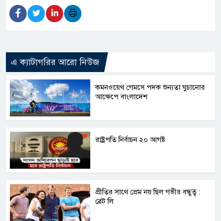
এ ক্যাটাগরির আরো নিউজ
কমনওয়েথ গেমসে পদক শুন্যতা ঘুচানোর
আক্ষেপে বাংলাদেশ
রাষ্ট্রপতি নির্বাচন ২০ আগষ্ট
প্রীতির সাথে প্রেম নয় ছিল গভীর বন্ধুত্ব :
ব্রেট লি