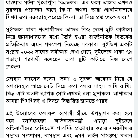
যাওয়ার ঘটনা পুরোপুরি বিব্রতকর৷ এর ফলে তাদের এখনও
সুরক্ষার প্রয়োজন আছে কি-না অথবা তারা প্রাথমিকভাবে
মিথ্যা তথ্য সরবরাহ করেছে কি-না, তা নিয়ে প্রশ্ন থেকে যায়৷’
সুইডেনে থাকা শরণার্থীদের তাদের নিজ দেশে ছুটি কাটানো
নিয়ে জনসাধারণের মধ্যে তৈরি হওয়া রাজনৈতিক বিতর্কের
প্রতিক্রিয়ায় এমন পদক্ষেপ নিয়েছে সরকার৷ সুইডিশ একটি
সংস্থার ২০২২ সালের সমীক্ষায় দেখা গেছে, সুইডেনে থাকা ৭৯
শতাংশ শরণার্থী বলেছেন তারা ছুটি কাটাতে নিজ দেশে
গেছেন৷
জোহান ফরসেল বলেন, ভ্রমণ ও সুরক্ষা আবেদন নিয়ে যে
অপব্যবহার আছে সেটি নিয়ে কথা বলার সাহস আমি রাখি৷
কিন্তু এটি কতটা ব্যাপক সেটি এখনই বলা মুশকিল৷ আশাকরি
আমরা শিগগিরই এ বিষয়ে বিস্তারিত জানতে পারব৷
এই উদ্যোগের ফলাফল আগামী গ্রীষ্মে উপস্থাপন করা হবে
বলে জানিয়েছেন অভিবাসনমন্ত্রী৷ এছাড়া সুইডেনে
অভিবাসীদের রেসিডেন্স পারমিট প্রত্যাহার করার সময়সীমার
সম্ভাব্য সংশোধন, বাসস্থান এবং ভ্রমণ আইন সামঞ্জস্য করার