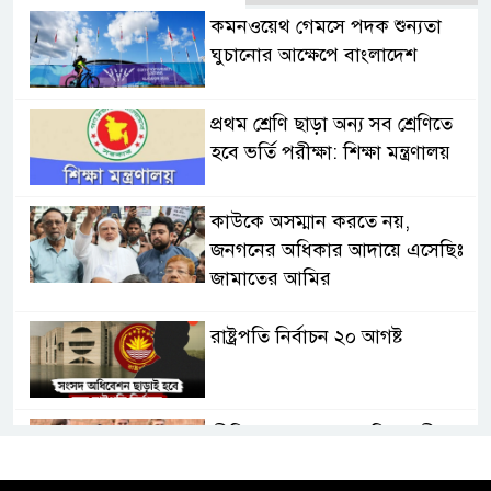
কমনওয়েথ গেমসে পদক শুন্যতা
ঘুচানোর আক্ষেপে বাংলাদেশ
প্রথম শ্রেণি ছাড়া অন্য সব শ্রেণিতে
হবে ভর্তি পরীক্ষা: শিক্ষা মন্ত্রণালয়
কাউকে অসম্মান করতে নয়,
জনগনের অধিকার আদায়ে এসেছিঃ
জামাতের আমির
রাষ্ট্রপতি নির্বাচন ২০ আগষ্ট
প্রীতির সাথে প্রেম নয় ছিল গভীর
বন্ধুত্ব : ব্রেট লি