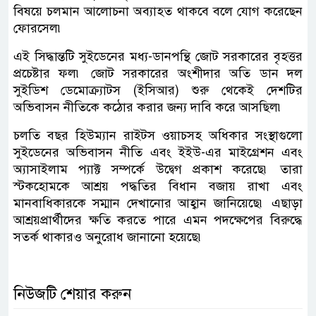
বিষয়ে চলমান আলোচনা অব্যাহত থাকবে বলে যোগ করেছেন
ফোরসেল৷
এই সিদ্ধান্তটি সুইডেনের মধ্য-ডানপন্থি জোট সরকারের বৃহত্তর
প্রচেষ্টার ফল৷ জোট সরকারের অংশীদার অতি ডান দল
সুইডিশ ডেমোক্র্যাটস (ইসিআর) শুরু থেকেই দেশটির
অভিবাসন নীতিকে কঠোর করার জন্য দাবি করে আসছিল৷
চলতি বছর হিউম্যান রাইটস ওয়াচসহ অধিকার সংস্থাগুলো
সুইডেনের অভিবাসন নীতি এবং ইইউ-এর মাইগ্রেশন এবং
অ্যাসাইলাম প্যাক্ট সম্পর্কে উদ্বেগ প্রকাশ করেছে৷ তারা
স্টকহোমকে আশ্রয় পদ্ধতির বিধান বজায় রাখা এবং
মানবাধিকারকে সম্মান দেখানোর আহ্বান জানিয়েছে৷ এছাড়া
আশ্রয়প্রার্থীদের ক্ষতি করতে পারে এমন পদক্ষেপের বিরুদ্ধে
সতর্ক থাকারও অনুরোধ জানানো হয়েছে৷
নিউজটি শেয়ার করুন