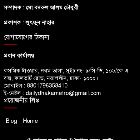
রাজধানীর উত্তরখানে
সম্পাদক : মো.বদরুল আলম চৌধুরী
পরিচ্ছন্নতাকর্মী-এলাকাবাসীর মধ্যে
সংঘর্ষ, প্রশাসক ও স্থানীয় এমপির’র
প্রকাশক : লুৎফুন নাহার
ওপর হামলার অভিযোগ
যোগাযোগের ঠিকানা
ভারতের রাজনীতিতে আবারো
উত্তাপ, এবারের ইস্যু ই-২০ পেট্রোল
প্রধান কার্যালয়
কসমিক টাওয়ার, নবম তালা, সুইচ নং- ৯/সি-ডি, ১০৬/কে এ
বক্স, কালভার্ট রোড, নয়াপল্টন, ঢাকা- ১০০০।
মোবাইল : 8801796358410
ই-মেইল : dailydhakametro@gmail.com
প্রয়োজনীয় লিঙ্ক
Blog
Home