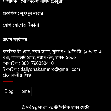
সম্পাদক : মো.বদরুল আলম চৌধুরী
ব্যবস্থা নিবে সরকার : প্রধানমন্ত্রীর
উপদেষ্টা
প্রকাশক : লুৎফুন নাহার
যোগাযোগের ঠিকানা
বাংলাদেশে বিনিয়োগ ও দক্ষ শ্রমিক
নিতে আগ্রহী সৌদি আরব
প্রধান কার্যালয়
কসমিক টাওয়ার, নবম তালা, সুইচ নং- ৯/সি-ডি, ১০৬/কে এ
বক্স, কালভার্ট রোড, নয়াপল্টন, ঢাকা- ১০০০।
মোবাইল : 8801796358410
ই-মেইল : dailydhakametro@gmail.com
প্রয়োজনীয় লিঙ্ক
Blog
Home
© সর্বস্বত্ব সংরক্ষিত © দৈনিক ঢাকা মেট্রো