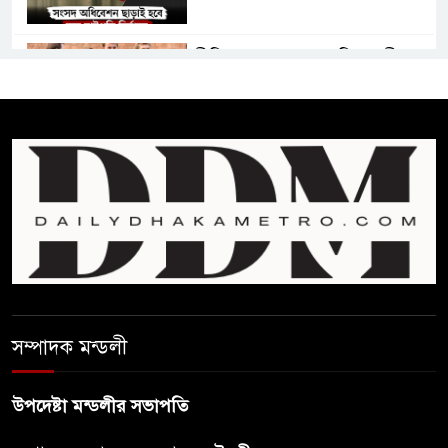
প্রীতির সাথে প্রেম নয় ছিল গভীর
বন্ধুত্ব : ব্রেট লি
জুলাই সনদ ও জুলাই যোদ্ধা সংবর্ধনা
অনুষ্ঠানে বিশৃঙ্খলায় ক্ষুদ্ধ ভারপ্রাপ্ত
রাষ্ট্রপতি
আমরা যদি বলি জুলাই কার, তাহলে
তো জুলাই কারওই থাকবে না:
স্বরাষ্ট্রমন্ত্রী
সম্পাদক মন্ডলী
ফ্যাসিবাদ মুক্ত দিবস ৫ আগস্ট
উপদেষ্টা মন্ডলীর সভাপতি
শেখ হাসিনার বক্তব্য প্রচার করলেই