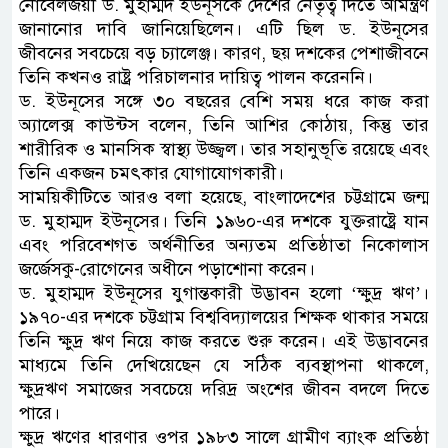
নোবেলজয়ী ড. মুহাম্মদ ইউনূসকে দেশের নেতৃত্ব দিতে আমন্ত্রণ
জানানোর দাবি জানিয়েছিলেন। এটি ছিল ড. ইউনূসের
জীবনের সবচেয়ে বড় চ্যালেঞ্জ। কারণ, ছয় দশকের পেশাজীবনে
তিনি কখনও রাষ্ট্র পরিচালনার দায়িত্ব পালন করেননি।
ড. ইউনূসের সঙ্গে ৩০ বছরের বেশি সময় ধরে কাজ করা
অ্যালেক্স কাউন্টস বলেন, তিনি আশির কোঠায়, কিন্তু তার
শারীরিক ও মানসিক স্বাস্থ্য উজ্জ্বল। তার সহানুভূতি রয়েছে এবং
তিনি একজন চমৎকার যোগাযোগকারী।
সাময়িকীটিতে আরও বলা হয়েছে, বাংলাদেশের চট্টগ্রামে জন্ম
ড. মুহাম্মদ ইউনূসের। তিনি ১৯৬০-এর দশকে যুক্তরাষ্ট্রে যান
এবং পরিবেশগত অর্থনীতির অন্যতম প্রতিষ্ঠাতা নিকোলাস
জর্জেসকু-রোগেনের অধীনে পড়াশোনা করেন।
ড. মুহাম্মদ ইউনূসের যুগান্তকারী উদ্ভাবন হলো ‘ক্ষুদ্র ঋণ’।
১৯৭০-এর দশকে চট্টগ্রাম বিশ্ববিদ্যালয়ের শিক্ষক থাকার সময়ে
তিনি ক্ষুদ্র ঋণ নিয়ে কাজ করতে শুরু করেন। এই উদ্ভাবনের
মাধ্যমে তিনি দেখিয়েছেন যে সঠিক ব্যবস্থাপনা থাকলে,
ক্ষুদ্রঋণ সমাজের সবচেয়ে দরিদ্র অংশের জীবন বদলে দিতে
পারে।
ক্ষুদ্র ঋণের ধারণার ওপর ১৯৮৩ সালে গ্রামীণ ব্যাংক প্রতিষ্ঠা