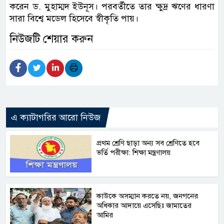
করেন ড. মুহাম্মদ ইউনূস। পরবর্তীতে তার ক্ষুদ্র ঋণের ধারণা
সারা বিশ্বে মডেল হিসেবে স্বীকৃতি পায়।
নিউজটি শেয়ার করুন
এ ক্যাটাগরির আরো নিউজ
প্রথম শ্রেণি ছাড়া অন্য সব শ্রেণিতে হবে
ভর্তি পরীক্ষা: শিক্ষা মন্ত্রণালয়
কাউকে অসম্মান করতে নয়, জনগনের
অধিকার আদায়ে এসেছিঃ জামাতের
আমির