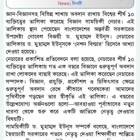
News)
ফিডটি
জ্ঞান-বিজ্ঞানসহ বিভিন্ন শাখায় অবদান রাখায় বিশ্বের শীর্ষ ১০
ব্যক্তিত্বের তালিকা করেছে বিজ্ঞান সাময়িকী নেচার। এই
তালিকায় স্থান পেয়েছেন বাংলাদেশের অন্তর্বর্তী সরকারের
উপদেষ্টা নোবেল বিজয়ী ড. মুহাম্মদ ইউনূস। নেচারের
তালিকায় ড. মুহাম্মদ ইউনূসকে ‘নেশন বিল্ডার’ হিসেবে আখ্যা
দেওয়া হয়েছে।
নেচারের প্রকাশিত প্রতিবেদনে বলা হয়েছে, নেচারের শীর্ষ ১০
ব্যক্তিত্বের তালিকায় গত এক বছরে বিজ্ঞানে গুরুত্বপূর্ণ অবদান
রাখা লোকদের বাছাই করেছে। এই তালিকা করেছেন নেচারের
সম্পাদক। বিজ্ঞান, প্রযুক্তি, প্রকৌশল ও চিকিৎসার ক্ষেত্রে
গুরুত্বপূর্ণ অবদান রেখে কীভাবে গবেষকেরা আমাদের
পৃথিবীকে গড়ছেন তার স্বীকৃতি এই তালিকা। এ বছরের
উল্লেখযোগ্য অর্জনগুলো হলো—আবহাওয়া পূর্বাভাসের নতুন
ধারণা থেকে শুরু করে একটি জাতিকে নেতৃত্ব দেওয়ার
বিষয়টি।
সাময়িকীটি ড. মুহাম্মদ ইউনূস সম্পর্কে বলেছে, বাংলাদেশে
স্বৈরাচারী সরকারের পতনে নেতৃত্ব দেওয়া শিক্ষার্থীরা শান্তিতে