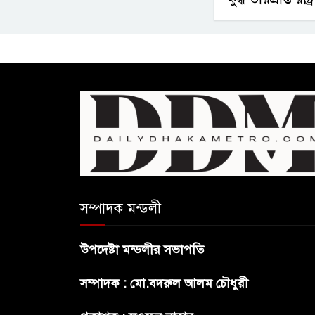
সম্পাদক মন্ডলী
উপদেষ্টা মন্ডলীর সভাপতি
সম্পাদক : মো.বদরুল আলম চৌধুরী