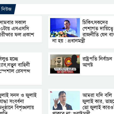
ো নিউজ
সোমবার সকাল
চিকিৎসকদের
১০টায় এসএসসি
পেশাগত দায়িত্বে
রীক্ষার ফল প্রকাশ
রাজনীতি যেন বা
না হয় : প্রধানমন্ত্রী
িলুপ্ত হচ্ছে
রাষ্ট্রপতি নির্বাচ
‍্যাব,নতুন বাহিনী
আগষ্ট
স্পেশাল রেসপন্স
ুলাই সনদ ও জুলাই
আমরা যদি বলি
োদ্ধা সংবর্ধনা
জুলাই কার, তাহ
নুষ্ঠানে বিশৃঙ্খলায়
তো জুলাই কারও
ট্রপতি
থাকবে না: স্বরাষ্ট্রমন্ত্রী