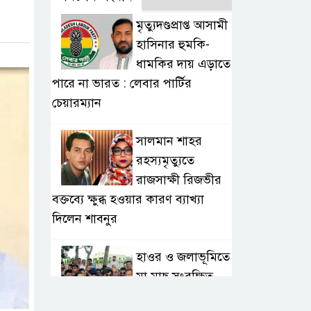
মৃত্যুদণ্ডপ্রাপ্ত আসামী
হাসিনার হুমকি-
ধামকির দায় এড়াতে
পারে না ভারত : লেবার পার্টির
চেয়ারম্যান
সালমান শাহর
রহস্যমৃত্যুতে
রাজসাক্ষী রিজভীর
বক্তব্যে ক্ষুব্ধ হওয়ার কারণ ব্যাখ্যা
দিলেন শাবনুর
হাওর ও জলাভূমিতে
মা মাছ সংরক্ষিত
রাখার পরিকল্পনা