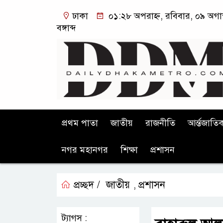
ঢাকা
০১:২৮ অপরাহ্ন, রবিবার, ০৯ অগা
বঙ্গাব্দ
প্রথম পাতা
জাতীয়
রাজনীতি
আর্ন্তজাতি
নগর মহানগর
শিক্ষা
প্রশাসন
প্রচ্ছদ /
জাতীয়
প্রশাসন
,
ট্যাগস :