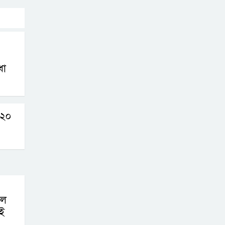
রোনালদোর যে বড়
স্বপ্ন
অস্ট্রেলিয়ার অখ্যাত
একাদশের কাছেই
ধা
ধরাশায়ী বাংলাদেশ
ট্রাম্পের ৪০ কোটি
ডলারের ‘বলরুম
ন ২০
প্রকল্প’ আটকে
দিলেন মার্কিন আদালত
শেখ হাসিনার
বক্তব্যে ভারতের
সমর্থন নেই : রণধীর
লে
জয়সওয়াল
ই