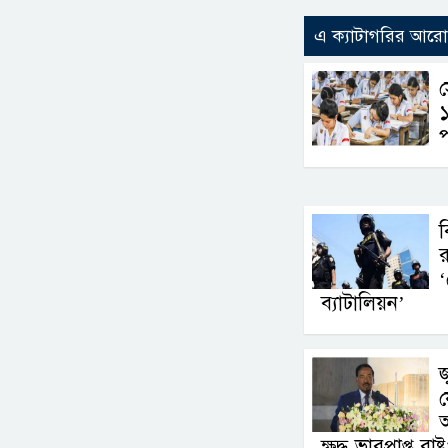
এ ক্যাটাগরির আর
প
ব
র
‘
ব্যাটালিয়ন’
জ
য
অ
ক্ষুদ্ধ ভারপ্রাপ্ত রাষ্