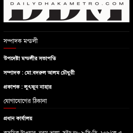
বাঁশখালির ১০০ দুঃস্থ পরিবারের
হাতে ঘরের ছাবি তুলে দিলেন
প্রধানমন্ত্রী
সালমান শাহ হত্যা মামলায় গ্রেপ্তার
সম্পাদক মন্ডলী
খলনায়ক ডনকে কারাগারে প্রেরণ
উপদেষ্টা মন্ডলীর সভাপতি
মৃত্যুদণ্ডপ্রাপ্ত আসামী হাসিনার
হুমকি-ধামকির দায় এড়াতে পারে না
সম্পাদক : মো.বদরুল আলম চৌধুরী
ভারত : লেবার পার্টির চেয়ারম্যান
প্রকাশক : লুৎফুন নাহার
সালমান শাহর রহস্যমৃত্যুতে
রাজসাক্ষী রিজভীর বক্তব্যে ক্ষুব্ধ
যোগাযোগের ঠিকানা
হওয়ার কারণ ব্যাখ্যা দিলেন শাবনুর
প্রধান কার্যালয়
কসমিক টাওয়ার, নবম তালা, সুইচ নং- ৯/সি-ডি, ১০৬/কে এ