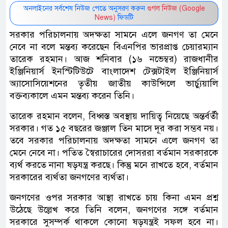
অনলাইনের সর্বশেষ নিউজ পেতে অনুসরণ করুন
গুগল নিউজ (Google
News)
ফিডটি
সরকার পরিচালনায় অদক্ষতা সামনে এলে জনগণ তা মেনে
নেবে না বলে মন্তব্য করেছেন বিএনপির ভারপ্রাপ্ত চেয়ারম্যান
তারেক রহমান। আজ শনিবার (১৬ নভেম্বর) রাজধানীর
ইঞ্জিনিয়ার্স ইনস্টিটিউটে বাংলাদেশ টেক্সটাইল ইঞ্জিনিয়ার্স
অ্যাসোসিয়েশনের তৃতীয় জাতীয় কাউন্সিলে ভার্চ্যুয়ালি
বক্তব্যকালে এমন মন্তব্য করেন তিনি।
তারেক রহমান বলেন, বিধ্বস্ত অবস্থায় দায়িত্ব নিয়েছে অন্তর্বর্তী
সরকার। গত ১৫ বছরের জঞ্জাল তিন মাসে দূর করা সম্ভব নয়।
তবে সরকার পরিচালনায় অদক্ষতা সামনে এলে জনগণ তা
মেনে নেবে না। পতিত স্বৈরাচারের দোসররা বর্তমান সরকারকে
ব্যর্থ করতে নানা ষড়যন্ত্র করছে। কিন্তু মনে রাখতে হবে, বর্তমান
সরকারের ব্যর্থতা জনগণের ব্যর্থতা।
জনগণের ওপর সরকার আস্থা রাখতে চায় কিনা এমন প্রশ্ন
উঠেছে উল্লেখ করে তিনি বলেন, জনগণের সঙ্গে বর্তমান
সরকারে সুসম্পর্ক থাকলে কোনো ষড়যন্ত্রই সফল হবে না।