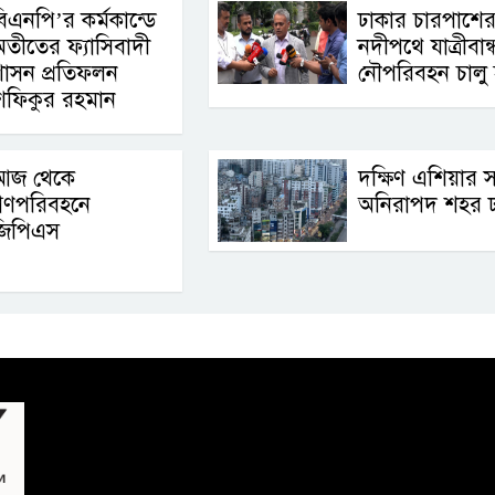
িএনপি’র কর্মকান্ডে
ঢাকার চারপাশে
তীতের ফ্যাসিবাদী
নদীপথে যাত্রীবান্
াসন প্রতিফলন
নৌপরিবহন চালু হ
া.শফিকুর রহমান
আজ থেকে
দক্ষিণ এশিয়ার 
গণপরিবহনে
অনিরাপদ শহর ঢ
জিপিএস