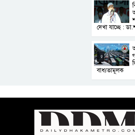
ব
অ
শ
দেখা যাচ্ছে : ড
বাধ্যতামূলক