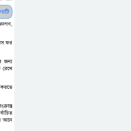
সাকিবকে সমর্থন
করায় অনুতপ্ত
ডটি
আসিফ আকবর ক্ষমা
জনগণ,
চাইলেন
কমনওয়েথ গেমসে
য়েস ফর
পদক শুন্যতা
ঘুচানোর আক্ষেপে
র জন্য
বাংলাদেশ
ত রেখে
প্রথম শ্রেণি ছাড়া
ু করতে
অন্য সব শ্রেণিতে
হবে ভর্তি পরীক্ষা:
্রান্ত
শিক্ষা মন্ত্রণালয়
্বাচিত
়ে আনে
কাউকে অসম্মান