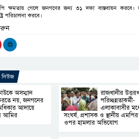
পি ক্ষমতায় গেলে জনগণের জন্য ৩১ দফা বাস্তবায়ন করবে। 
্ট্র পরিচালনা করবে।
করুন
ো নিউজ
াউকে অসম্মান
রাজধানীর উত্তর
করতে নয়, জনগনের
পরিচ্ছন্নতাকর্মী-
অধিকার আদায়ে
এলাকাবাসীর মধ্
র আমির
সংঘর্ষ, প্রশাসক ও স্থানীয় এমপির
ওপর হামলার অভিযোগ