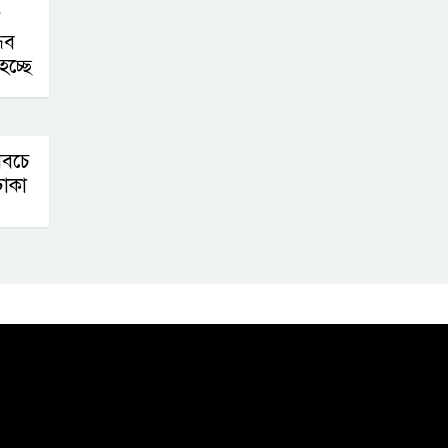
র
ধব
চ্ছে
সবচে
াকা