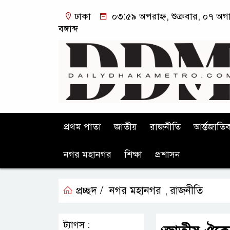
ঢাকা
০৩:৫৯ অপরাহ্ন, শুক্রবার, ০৭ অগ
বঙ্গাব্দ
প্রথম পাতা
জাতীয়
রাজনীতি
আর্ন্তজাতি
নগর মহানগর
শিক্ষা
প্রশাসন
প্রচ্ছদ /
নগর মহানগর
রাজনীতি
,
ট্যাগস :