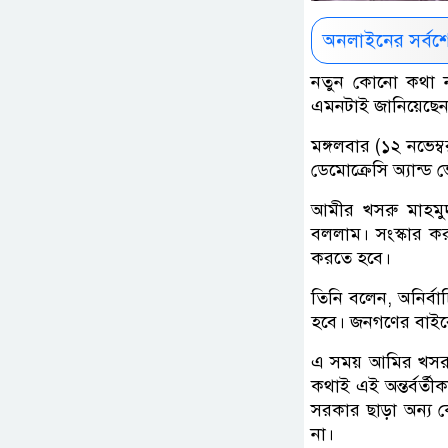
অনলাইনের সর্বশ
নতুন কোনো কথা নয়
এমনটাই জানিয়েছেন 
মঙ্গলবার (১২ নভেম্
ডেমোক্রেসি অ্যান
আমীর খসরু মাহমুদ
বললাম। সংস্কার কর
করতে হবে।
তিনি বলেন, অনির্ব
হবে। জনগণের বাইরে 
এ সময় আমির খসরু ম
কথাই এই অন্তর্বর্
সরকার ছাড়া অন্য ক
না।