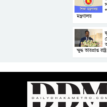
স
প
মন্ত্রণালয়
জ
য
অ
ক্ষুদ্ধ ভারপ্রাপ্ত রাষ্