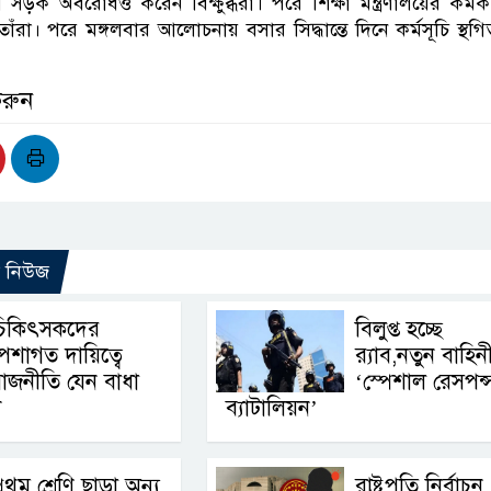
সড়ক অবরোধও করেন বিক্ষুব্ধরা। পরে শিক্ষা মন্ত্রণালয়ের কর্মকর
তাঁরা। পরে মঙ্গলবার আলোচনায় বসার সিদ্ধান্তে দিনে কর্মসূচি স্থগ
করুন
ো নিউজ
চিকিৎসকদের
বিলুপ্ত হচ্ছে
েশাগত দায়িত্বে
র‍্যাব,নতুন বাহিন
াজনীতি যেন বাধা
‘স্পেশাল রেসপন্
ী
ব্যাটালিয়ন’
্রথম শ্রেণি ছাড়া অন্য
রাষ্ট্রপতি নির্বাচ