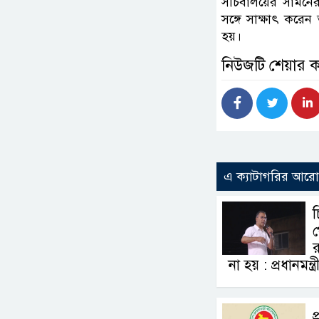
সচিবালয়ের সামনের 
সঙ্গে সাক্ষাৎ করেন 
হয়।
নিউজটি শেয়ার 
এ ক্যাটাগরির আর
প
র
না হয় : প্রধানমন্ত্র
প