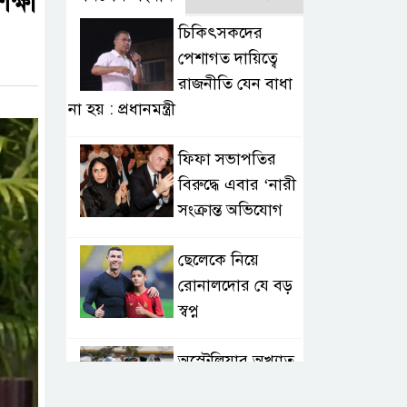
ক্ষা
চিকিৎসকদের
পেশাগত দায়িত্বে
রাজনীতি যেন বাধা
না হয় : প্রধানমন্ত্রী
ফিফা সভাপতির
বিরুদ্ধে এবার ‘নারী
সংক্রান্ত অভিযোগ
ছেলেকে নিয়ে
রোনালদোর যে বড়
স্বপ্ন
অস্ট্রেলিয়ার অখ্যাত
একাদশের কাছেই