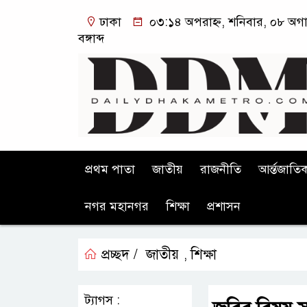
ঢাকা
০৩:১৪ অপরাহ্ন, শনিবার, ০৮ অগা
বঙ্গাব্দ
প্রথম পাতা
জাতীয়
রাজনীতি
আর্ন্তজাতি
নগর মহানগর
শিক্ষা
প্রশাসন
প্রচ্ছদ /
জাতীয়
শিক্ষা
,
ট্যাগস :