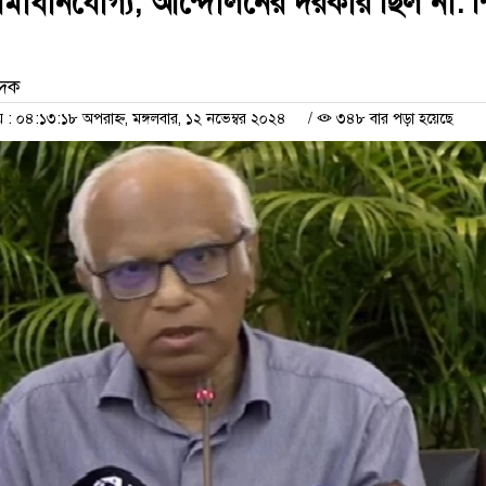
মাধানযোগ্য, আন্দোলনের দরকার ছিল না: শি
েদক
 ০৪:১৩:১৮ অপরাহ্ন, মঙ্গলবার, ১২ নভেম্বর ২০২৪
/
৩৪৮ বার পড়া হয়েছে