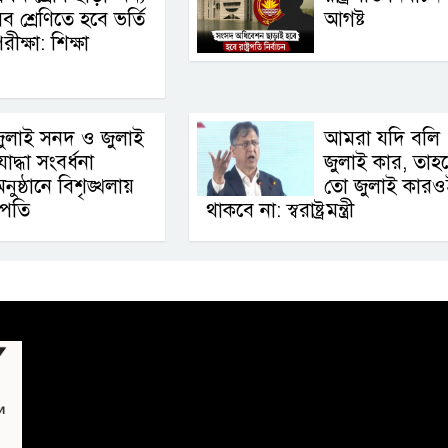
ব শ্রেণিতে হবে ভর্তি
আগষ্ট
রীক্ষা: শিক্ষা
ুলাই সনদ ও জুলাই
আমরা যদি বলি
োদ্ধা সংবর্ধনা
জুলাই কার, তাহ
নুষ্ঠানে বিশৃঙ্খলায়
তো জুলাই কারও
ট্রপতি
থাকবে না: স্বরাষ্ট্রমন্ত্রী