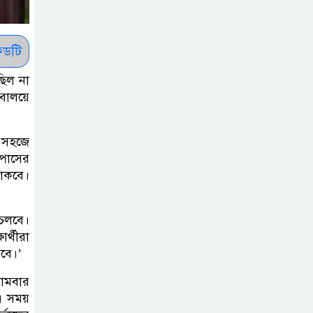
ধরাশায়ী বাংলাদেশ
ট্রাম্পের ৪০ কোটি
ডটি
ডলারের ‘বলরুম
ছিল না
প্রকল্প’ আটকে
িবালয়ে
দিলেন মার্কিন আদালত
শেখ হাসিনার
ত সহজে
্পাসের
বক্তব্যে ভারতের
থাকবে।
সমর্থন নেই : রণধীর
জয়সওয়াল
 চলবে।
শেখ হাসিনা দেশে
ার্থীরা
রবে।’
ফিরে আসুক,
গণহত্যার দায়ে
সোমবার
কারাগারে যাক : আইনমন্ত্রী
 এ সময়