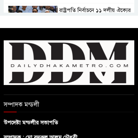
রাষ্ট্রপতি নির্বাচনে ১১ দলীয় ঐক্যের
প্রার্থী অলি আহমদ
বাঁশখালির ১০০ দুঃস্থ পরিবারের
হাতে ঘরের ছাবি তুলে দিলেন
প্রধানমন্ত্রী
সালমান শাহ হত্যা মামলায় গ্রেপ্তার
খলনায়ক ডনকে কারাগারে প্রেরণ
মৃত্যুদণ্ডপ্রাপ্ত আসামী হাসিনার
সম্পাদক মন্ডলী
হুমকি-ধামকির দায় এড়াতে পারে না
ভারত : লেবার পার্টির চেয়ারম্যান
উপদেষ্টা মন্ডলীর সভাপতি
সালমান শাহর রহস্যমৃত্যুতে
সম্পাদক : মো.বদরুল আলম চৌধুরী
রাজসাক্ষী রিজভীর বক্তব্যে ক্ষুব্ধ