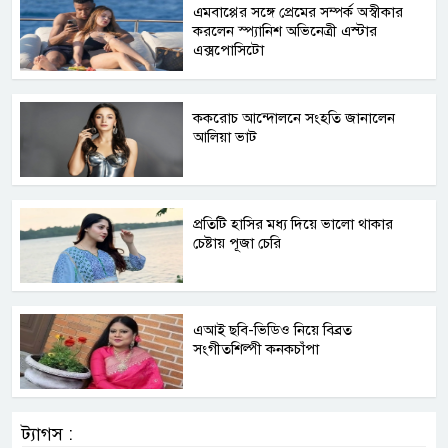
এমবাপ্পের সঙ্গে প্রেমের সম্পর্ক অস্বীকার
করলেন স্প্যানিশ অভিনেত্রী এস্টার
এক্সপোসিটো
ককরোচ আন্দোলনে সংহতি জানালেন
আলিয়া ভাট
প্রতিটি হাসির মধ্য দিয়ে ভালো থাকার
চেষ্টায় পূজা চেরি
এআই ছবি-ভিডিও নিয়ে বিব্রত
সংগীতশিল্পী কনকচাঁপা
ট্যাগস :