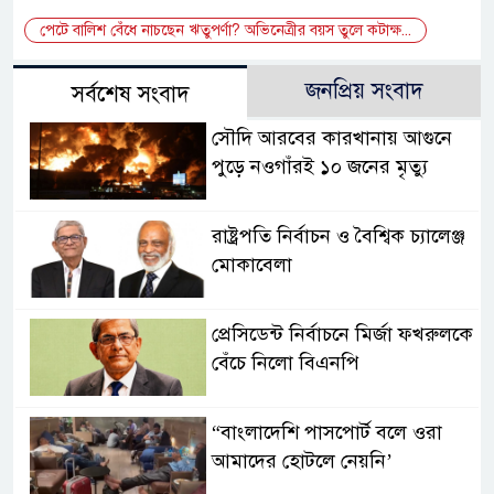
পেটে বালিশ বেঁধে নাচছেন ঋতুপর্ণা? অভিনেত্রীর বয়স তুলে কটাক্ষ...
জনপ্রিয় সংবাদ
সর্বশেষ সংবাদ
সৌদি আরবের কারখানায় আগুনে
পুড়ে নওগাঁরই ১০ জনের মৃত্যু
রাষ্ট্রপতি নির্বাচন ও বৈশ্বিক চ্যালেঞ্জ
মোকাবেলা
প্রেসিডেন্ট নির্বাচনে মির্জা ফখরুলকে
বেঁচে নিলো বিএনপি
“বাংলাদেশি পাসপোর্ট বলে ওরা
আমাদের হোটলে নেয়নি’