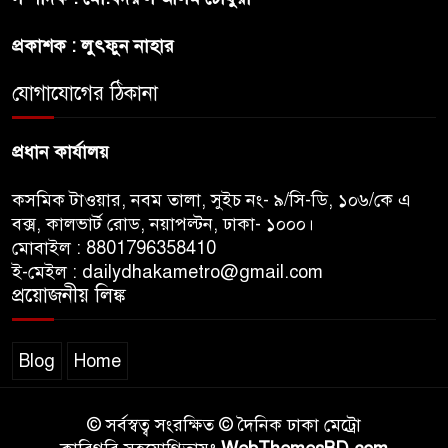
হওয়ার কারণ ব্যাখ্যা দিলেন শাবনুর
প্রকাশক : লুৎফুন নাহার
হাওর ও জলাভূমিতে মা মাছ
যোগাযোগের ঠিকানা
সংরক্ষিত রাখার পরিকল্পনা নিচ্ছে
সরকার
প্রধান কার্যালয়
কসমিক টাওয়ার, নবম তালা, সুইচ নং- ৯/সি-ডি, ১০৬/কে এ
বক্স, কালভার্ট রোড, নয়াপল্টন, ঢাকা- ১০০০।
মোবাইল : 8801796358410
ই-মেইল : dailydhakametro@gmail.com
প্রয়োজনীয় লিঙ্ক
Blog
Home
© সর্বস্বত্ব সংরক্ষিত © দৈনিক ঢাকা মেট্রো