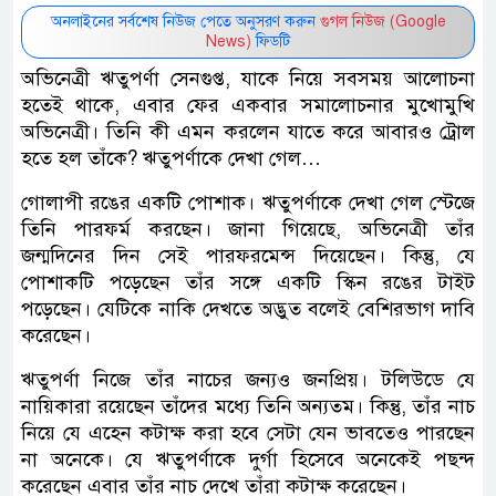
অনলাইনের সর্বশেষ নিউজ পেতে অনুসরণ করুন
গুগল নিউজ (Google
News)
ফিডটি
অভিনেত্রী ঋতুপর্ণা সেনগুপ্ত, যাকে নিয়ে সবসময় আলোচনা
হতেই থাকে, এবার ফের একবার সমালোচনার মুখোমুখি
অভিনেত্রী। তিনি কী এমন করলেন যাতে করে আবারও ট্রোল
হতে হল তাঁকে? ঋতুপর্ণাকে দেখা গেল…
গোলাপী রঙের একটি পোশাক। ঋতুপর্ণাকে দেখা গেল স্টেজে
তিনি পারফর্ম করছেন। জানা গিয়েছে, অভিনেত্রী তাঁর
জন্মদিনের দিন সেই পারফরমেন্স দিয়েছেন। কিন্তু, যে
পোশাকটি পড়েছেন তাঁর সঙ্গে একটি স্কিন রঙের টাইট
পড়েছেন। যেটিকে নাকি দেখতে অদ্ভুত বলেই বেশিরভাগ দাবি
করেছেন।
ঋতুপর্ণা নিজে তাঁর নাচের জন্যও জনপ্রিয়। টলিউডে যে
নায়িকারা রয়েছেন তাঁদের মধ্যে তিনি অন্যতম। কিন্তু, তাঁর নাচ
নিয়ে যে এহেন কটাক্ষ করা হবে সেটা যেন ভাবতেও পারছেন
না অনেকে। যে ঋতুপর্ণাকে দুর্গা হিসেবে অনেকেই পছন্দ
করেছেন এবার তাঁর নাচ দেখে তাঁরা কটাক্ষ করেছেন।