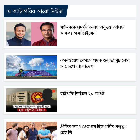
এ ক্যাটাগরির আরো নিউজ
সাকিবকে সমর্থন করায় অনুতপ্ত আসিফ
আকবর ক্ষমা চাইলেন
কমনওয়েথ গেমসে পদক শুন্যতা ঘুচানোর
আক্ষেপে বাংলাদেশ
রাষ্ট্রপতি নির্বাচন ২০ আগষ্ট
প্রীতির সাথে প্রেম নয় ছিল গভীর বন্ধুত্ব :
ব্রেট লি