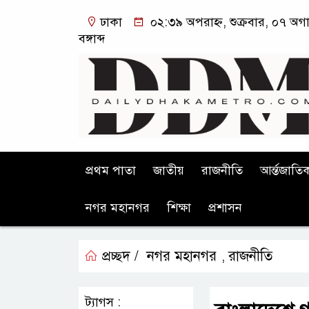
ঢাকা
০২:৩৯ অপরাহ্ন, শুক্রবার, ০৭ অগ
বঙ্গাব্দ
প্রথম পাতা
জাতীয়
রাজনীতি
আর্ন্তজাতি
নগর মহানগর
শিক্ষা
প্রশাসন
প্রচ্ছদ /
নগর মহানগর
রাজনীতি
,
ট্যাগস :