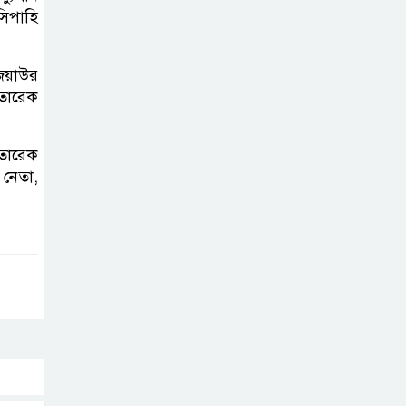
করতে নয়, জনগনের
সিপাহি
অধিকার আদায়ে
এসেছিঃ জামাতের আমির
জিয়াউর
তারেক
রাষ্ট্রপতি নির্বাচন ২০
আগষ্ট
 তারেক
 নেতা,
প্রীতির সাথে প্রেম
নয় ছিল গভীর বন্ধুত্ব
: ব্রেট লি
জুলাই সনদ ও
জুলাই যোদ্ধা
সংবর্ধনা অনুষ্ঠানে
বিশৃঙ্খলায় ক্ষুদ্ধ ভারপ্রাপ্ত রাষ্ট্রপতি