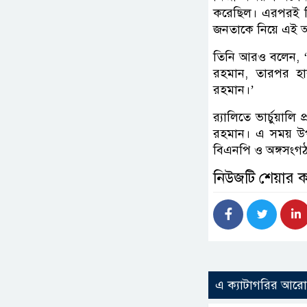
করেছিল। এরপরই জি
জনতাকে নিয়ে এই আ
তিনি আরও বলেন, ‘য
রহমান, তারপর হ
রহমান।’
র‌্যালিতে ভার্চুয়া
রহমান। এ সময় উপস
বিএনপি ও অঙ্গসংগঠ
নিউজটি শেয়ার 
এ ক্যাটাগরির আর