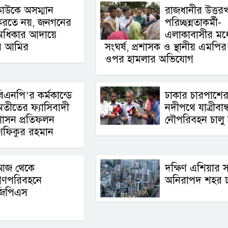
াউকে অসম্মান
রাজধানীর উত্তর
করতে নয়, জনগনের
পরিচ্ছন্নতাকর্মী-
অধিকার আদায়ে
এলাকাবাসীর মধ্
র আমির
সংঘর্ষ, প্রশাসক ও স্থানীয় এমপির
ওপর হামলার অভিযোগ
িএনপি’র কর্মকান্ডে
ঢাকার চারপাশে
তীতের ফ্যাসিবাদী
নদীপথে যাত্রীবান্
াসন প্রতিফলন
নৌপরিবহন চালু হ
া.শফিকুর রহমান
আজ থেকে
দক্ষিণ এশিয়ার 
গণপরিবহনে
অনিরাপদ শহর ঢ
জিপিএস