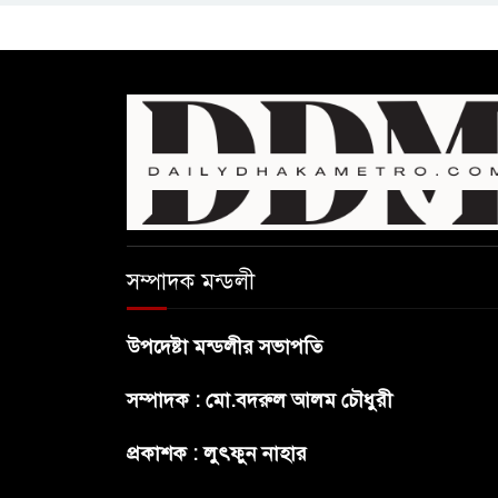
সম্পাদক মন্ডলী
উপদেষ্টা মন্ডলীর সভাপতি
সম্পাদক : মো.বদরুল আলম চৌধুরী
প্রকাশক : লুৎফুন নাহার