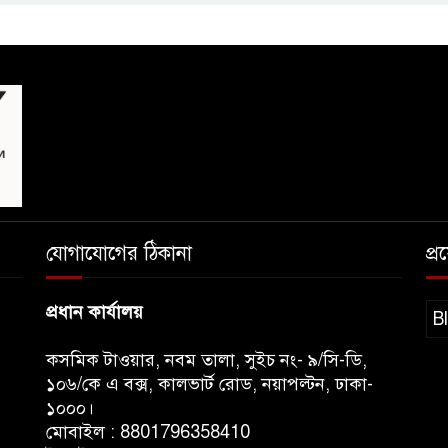
যোগাযোগের ঠিকানা
প্
প্রধান কার্যালয়
B
কসমিক টাওয়ার, নবম তালা, সুইচ নং- ৯/সি-ডি,
১০৬/কে এ বক্স, কালভার্ট রোড, নয়াপল্টন, ঢাকা-
১০০০।
মোবাইল : 8801796358410