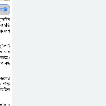
সাকিবকে সমর্থন
করায় অনুতপ্ত
ডটি
আসিফ আকবর ক্ষমা
হাসচিব
চাইলেন
 সংহতি
মাবেশে
কমনওয়েথ গেমসে
পদক শুন্যতা
লুটপাট
ঘুচানোর আক্ষেপে
্থানের
বাংলাদেশ
ে আছে।
যবদ্ধ
প্রথম শ্রেণি ছাড়া
অন্য সব শ্রেণিতে
 আজকের
হবে ভর্তি পরীক্ষা:
 শক্তি
শিক্ষা মন্ত্রণালয়
িয়েছিল
কাউকে অসম্মান
ুত্থান