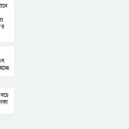
খানে
যে
’র
র
ধব
চ্ছে
সবচে
াকা