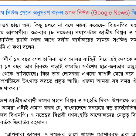
েষ নিউজ পেতে অনুসরণ করুন
গুগল নিউজ (Google News)
ফি
ন্ত্র ছাড়া অন্য কিছু চলবে না বলে মন্তব্য করেছেন বিএনপির ম
ম আলমগীর। শুক্রবার (৮ নভেম্বর) নয়াপল্টনে জাতীয় বিপ্লব ও
জিত র‌্যালি শুরুর আগে দলীয় কার্যালয়ের সামনে সংক্ষিপ্ত স
তিনি এ কথা বলেন।
, ‘দীর্ঘ ১৭ বছর শেখ হাসিনা তার দোসর বাহিনী দিয়ে এই দেশকে 
১৭ বছর তার বিরুদ্ধে লড়াই করেছি। সর্বশেষ ছাত্র-জনতার অভ্যুত
েশ থেকে পালিয়েছে। কিন্তু তার দোসররা এখনো ঘাপটি মেরে বস
ক্তিকে উৎখাত করতে প্রস্তুত আছি। এজন্য আমরা সব সময় ঐক্
ও থাকব।’
াদেশ জাতীয়তাবাদী দলের মহান বিপ্লব ও সংহতি দিবস উপলক্ষে
লিতে আমরা এটাই প্রমাণ করব যে, বাংলাদেশে সবচেয়ে বড় রাজনৈতিক
 দল বিএনপি। ৭ নভেম্বর বিপ্লবী গণসংহতি আন্দোলনের নেতৃত্ব দ
প্রবর্তক জিয়াউর রহমান।’
ন, ‘আপনারা জানেন, ৭ নভেম্বর আগে খালেদ মোশাররফ এক অভ্য