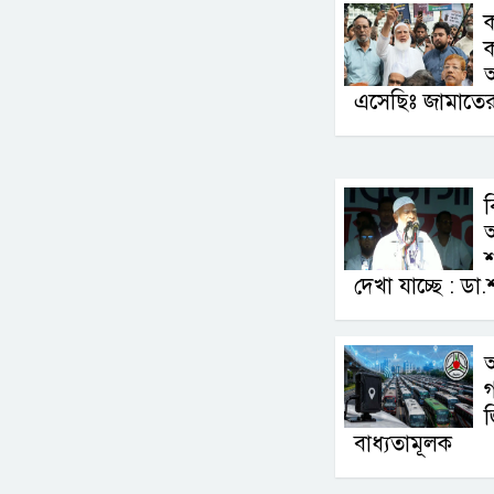
ক
এসেছিঃ জামাতে
ব
অ
শ
দেখা যাচ্ছে : ড
বাধ্যতামূলক