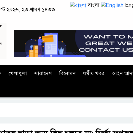
বাংলা
Eng
াস্ট ২০২৬, ২৩ শ্রাবণ ১৪৩৩
ক
খেলাধুলা
সারাদেশ
বিনোদন
ধর্মীয় খবর
আইন আদ