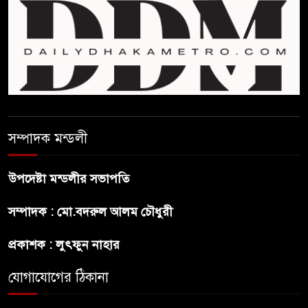
সাকিবকে সমর্থন করায় অনুতপ্ত
আসিফ আকবর ক্ষমা চাইলেন
কমনওয়েথ গেমসে পদক শুন্যতা
ঘুচানোর আক্ষেপে বাংলাদেশ
প্রথম শ্রেণি ছাড়া অন্য সব শ্রেণিতে
সম্পাদক মন্ডলী
হবে ভর্তি পরীক্ষা: শিক্ষা মন্ত্রণালয়
উপদেষ্টা মন্ডলীর সভাপতি
কাউকে অসম্মান করতে নয়,
সম্পাদক : মো.বদরুল আলম চৌধুরী
জনগনের অধিকার আদায়ে এসেছিঃ
জামাতের আমির
প্রকাশক : লুৎফুন নাহার
রাষ্ট্রপতি নির্বাচন ২০ আগষ্ট
যোগাযোগের ঠিকানা