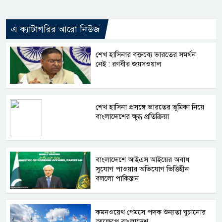
এ ক্যাটাগরির আরো নিউজ
শেখ হাসিনার বক্তব্যে ভারতের সমর্থন
নেই : রণধীর জয়সওয়াল
শেখ হাসিনা প্রসঙ্গে ভারতের ভূমিকা নিয়ে
বাংলাদেশের ক্ষুব্ধ প্রতিক্রিয়া
বাংলাদেশে আইএস আইয়ের অবাধ
সুযোগ পাওয়ার অভিযোগ ভিত্তিহীন
বললো পাকিস্তান
কমনওয়েথ গেমসে পদক শুন্যতা ঘুচানোর
আক্ষেপে বাংলাদেশ