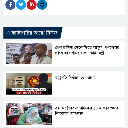
এ ক্যাটাগরির আরো নিউজ
শেখ হাসিনা দেশে ফিরে আসুক, গণহত্যার
দায়ে কারাগারে যাক : আইনমন্ত্রী
রাষ্ট্রপতি নির্বাচন ২০ আগষ্ট
২৯ অক্টোবর প্রাথমিকের ১৪ হাজার ৩৮৪
শিক্ষকের যোগদান