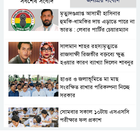
জনপ্রিয় সংবাদ
সর্বশেষ সংবাদ
মৃত্যুদণ্ডপ্রাপ্ত আসামী হাসিনার
হুমকি-ধামকির দায় এড়াতে পারে না
ভারত : লেবার পার্টির চেয়ারম্যান
সালমান শাহর রহস্যমৃত্যুতে
রাজসাক্ষী রিজভীর বক্তব্যে ক্ষুব্ধ
হওয়ার কারণ ব্যাখ্যা দিলেন শাবনুর
হাওর ও জলাভূমিতে মা মাছ
সংরক্ষিত রাখার পরিকল্পনা নিচ্ছে
সরকার
সোমবার সকাল ১০টায় এসএসসি
পরীক্ষার ফল প্রকাশ
চিকিৎসকদের পেশাগত দায়িত্বে