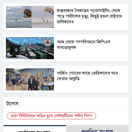
কক্সবাজার সৈকতের প্যারাসাইলিং থেকে
পড়ে পর্যটকের মৃত্যু, কিছুই হয়না রাইডার
মালিকদের
আজ থেকে গণপরিবহনে জিপিএস
বাধ্যতামূলক
সার্জিও গোরের কাছে রোহিঙ্গাদের ঘরে
ফেরার আকুতি
ট্যাগস :
ভ্রমণ বিধিনিষেধে ক্ষতির মুখে সেন্টমার্টিনের পর্যটন শিল্প