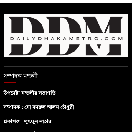
রাজনীতি যেন বাধা না হয় :
প্রধানমন্ত্রী
ফিফা সভাপতির বিরুদ্ধে এবার
‘নারী সংক্রান্ত অভিযোগ
ছেলেকে নিয়ে রোনালদোর যে বড়
স্বপ্ন
সম্পাদক মন্ডলী
অস্ট্রেলিয়ার অখ্যাত একাদশের
কাছেই ধরাশায়ী বাংলাদেশ
উপদেষ্টা মন্ডলীর সভাপতি
সম্পাদক : মো.বদরুল আলম চৌধুরী
ট্রাম্পের ৪০ কোটি ডলারের ‘বলরুম
প্রকল্প’ আটকে দিলেন মার্কিন
প্রকাশক : লুৎফুন নাহার
আদালত